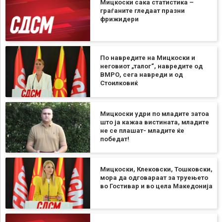
Мицкоски сака статистика –
граѓаните гледаат празни
фрижидери
По навредите на Мицкоски и
неговиот „талог“, навредите од
ВМРО, сега навреди и од
Стоилковиќ
Мицкоски удри по младите затоа
што ја кажаа вистината, младите
не се плашат- младите ќе
победат!
Мицкоски, Клековски, Тошковски,
мора да одговараат за труењето
во Гостивар и во цела Македонија