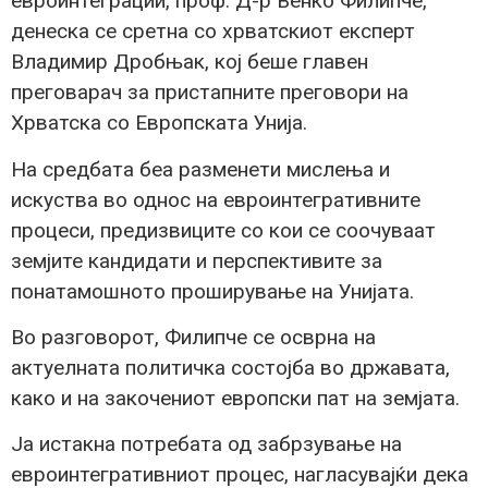
евроинтеграции, проф. Д-р Венко Филипче,
денеска се сретна со хрватскиот експерт
Владимир Дробњак, кој беше главен
преговарач за пристапните преговори на
Хрватска со Европската Унија.
На средбата беа разменети мислења и
искуства во однос на евроинтегративните
процеси, предизвиците со кои се соочуваат
земјите кандидати и перспективите за
понатамошното проширување на Унијата.
Во разговорот, Филипче се осврна на
актуелната политичка состојба во државата,
како и на закочениот европски пат на земјата.
Ја истакна потребата од забрзување на
евроинтегративниот процес, нагласувајќи дека