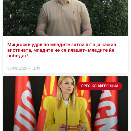
Мицкоски удри по младите затоа што ја кажаа
вистината, младите не се плашат- младите ќе
победат!
07/08/2026
11:35
ПРЕС-КОНФЕРЕНЦИИ