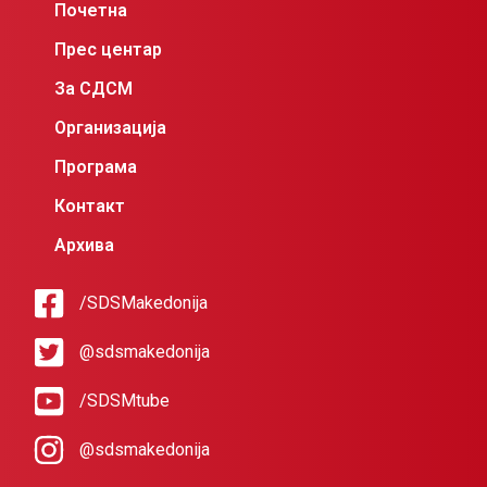
Почетна
Прес центар
За СДСМ
Организација
Програма
Контакт
Архива
/SDSMakedonija
@sdsmakedonija
/SDSMtube
@sdsmakedonija