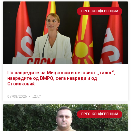
ПРЕС-КОНФЕРЕНЦИИ
По навредите на Мицкоски и неговиот „талог“,
навредите од ВМРО, сега навреди и од
Стоилковиќ
07/08/2026
12:47
ПРЕС-КОНФЕРЕНЦИИ