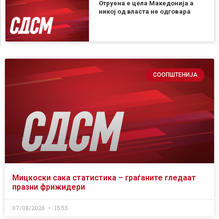
Отруена е цела Македонија а
никој од власта не одговара
СООПШТЕНИЈА
Мицкоски сака статистика – граѓаните гледаат
празни фрижидери
07/08/2026
15:55