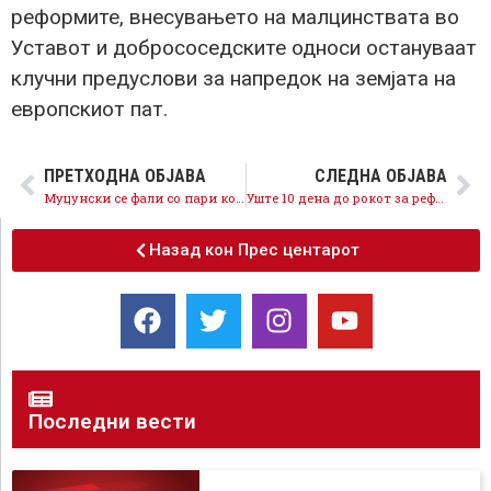
реформите, внесувањето на малцинствата во
Уставот и добрососедските односи остануваат
клучни предуслови за напредок на земјата на
европскиот пат.
ПРЕТХОДНА ОБЈАВА
СЛЕДНА ОБЈАВА
Муцунски се фали со пари кои ги добија сите кандидати од ЕУ – прашањето е колку пари губиме?
Уште 10 дена до рокот за реформите кои Мицкоски нема да ги исполни
Назад кон Прес центарот
Последни вести