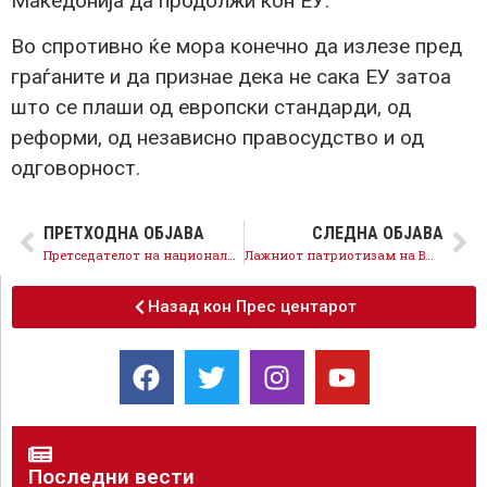
Македонија да продолжи кон ЕУ.
Во спротивно ќе мора конечно да излезе пред
граѓаните и да признае дека не сака ЕУ затоа
што се плаши од европски стандарди, од
реформи, од независно правосудство и од
одговорност.
ПРЕТХОДНА ОБЈАВА
СЛЕДНА ОБЈАВА
Претседателот на националниот совет за евроинтеграции Проф. Д-р. Венко Филипче оствари средба со хрватскиот главен преговарач на Хрватска за ЕУ
Лажниот патриотизам на ВМРО падна: европски пасоши за нив, изолација за народот
Назад кон Прес центарот
Последни вести