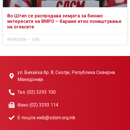
Во Штип се распродава земјата за бизнис
интересите на ВМРО – бараме итно поништување
на огласите
09/08/2026
13:01
ул. Бихаќка бр. 8, Скопје, Република Северна
Македонија
Тел. (02) 3293 100
Факс (02) 3293 114
Е-пошта web@sdsm.org.mk