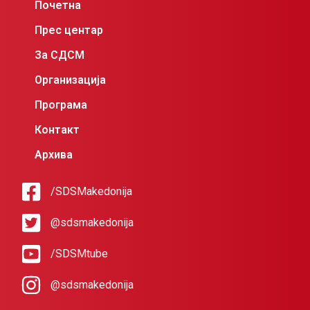
Почетна
Прес центар
За СДСМ
Организација
Програма
Контакт
Архива
/SDSMakedonija
@sdsmakedonija
/SDSMtube
@sdsmakedonija