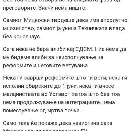
преговорите. Значи нема ништо.
Самиот Мицкоски тврдеше дека има апсолутно
мнозинство, самиот ја укина Техничката влада
без консензус.
Сега нека не бара алиби кај СДСМ. Ние нема да
му бидеме алиби за неисполнување на
реформите и неговите ветувања.
Нека ги заврши реформите што ги вети, нека ги
исполни обврските до 1 јуни, нека ги внесе
малцинствата во Уставот затоа што без тоа
нема продолжување на интеграциите, нема
поместување од мртва точка.
Само така ќе покаже дека навистина сака