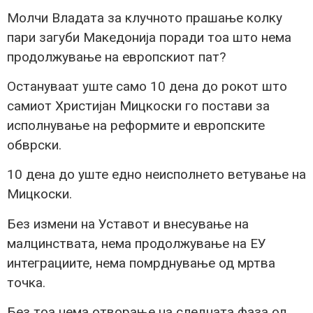
Молчи Владата за клучното прашање колку
пари загуби Македонија поради тоа што нема
продолжување на европскиот пат?
Остануваат уште само 10 дена до рокот што
самиот Христијан Мицкоски го постави за
исполнување на реформите и европските
обврски.
10 дена до уште едно неисполнето ветување на
Мицкоски.
Без измени на Уставот и внесување на
малцинствата, нема продолжување на ЕУ
интеграциите, нема помрднување од мртва
точка.
Без тоа нема отворање на следната фаза од