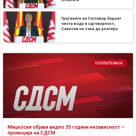
Граѓаните на Гостивар бараат
чиста вода и одговорност,
Савески не сака да реагира
СООПШТЕНИЈА
Мицкоски објави видео 35 години независност –
промоција на СДСМ