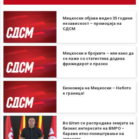
Мицкоски објави видео 35 години
независност – промоција на
СДСМ
Мицкоски и бројките – или како да
се лаже со статистика додека
фрижидерот е празен
Економија на Мицкоски – Небото
е граница!
Во Штип се распродава земјата за
бизнис интересите на ВМРО –
бараме итно поништување на
огласите