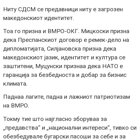
Ниту СДСМ се предавници ниту е загрозен
македонскиот идентитет.
Тоа го призна и ВМРО-ОКГ. Мицкоски призна
дека Преспанскиот договор е ремек-дело на
дипломатијата, Силјановска призна дека
македонскиот јазик, идентитет и култура се
заштитени, Муцунски признаа дека НАТО е
гаранција за безбедноста и добар за бизнис
климата.
Паднаа лагите, падна и лажниот патриотизам
на ВМРО.
Токму тие што најгласно зборуваа за
„предавства“ и „национални интереси“, тивко си
обезбедувале бугарски пасоши за себе и за