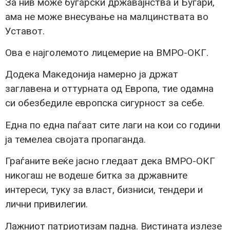
За нив може бугарски државајнства и Бугари,
ама не може внесување на малцинствата во
Уставот.
Ова е најголемото лицемерие на ВМРО-ОКГ.
Додека Македонија намерно ја држат
заглавена и оттурната од Европа, тие одамна
си обезбедиле европска сигурност за себе.
Една по една паѓаат сите лаги на кои со години
ја темелеа својата пропаганда.
Граѓаните веќе јасно гледаат дека ВМРО-ОКГ
никогаш не водеше битка за државните
интереси, туку за власт, бизниси, тендери и
лични привилегии.
Лажниот патриотизам падна. Вистината излезе