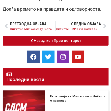
Доаѓа времето на правдата и одговорноста.
ПРЕТХОДНА ОБЈАВА
СЛЕДНА ОБЈАВА
Филипче: Мицкоски да не го користи нон-пејперот на Мерц како алиби за неисплнување на реформите
Филипче: ВМРО им мачка очи на граѓаните со манипулација, требаше да добиеме 200 милиони евра од ЕУ
Назад кон Прес центарот
Последни вести
Економија на Мицкоски – Небото
е граница!