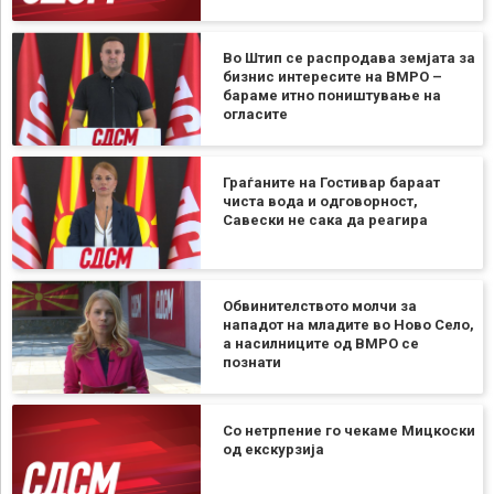
Во Штип се распродава земјата за
бизнис интересите на ВМРО –
бараме итно поништување на
огласите
Граѓаните на Гостивар бараат
чиста вода и одговорност,
Савески не сака да реагира
Обвинителството молчи за
нападот на младите во Ново Село,
а насилниците од ВМРО се
познати
Со нетрпение го чекаме Мицкоски
од екскурзија