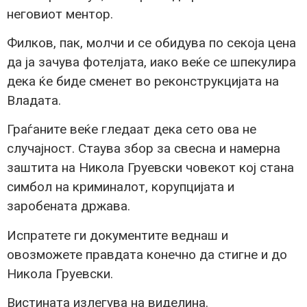
неговиот ментор.
Филков, пак, молчи и се обидува по секоја цена
да ја зачува фотелјата, иако веќе се шпекулира
дека ќе биде сменет во реконструкцијата на
Владата.
Граѓаните веќе гледаат дека сето ова не
случајност. Стаува збор за свесна и намерна
заштита на Никола Груевски човекот кој стана
симбол на криминалот, корупцијата и
заробената држава.
Испратете ги документите веднаш и
овозможете правдата конечно да стигне и до
Никола Груевски.
Вистината излегува на виделина.