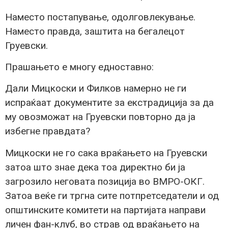
Наместо постапување, одолговлекување.
Наместо правда, заштита на бегалецот
Груевски.
Прашањето е многу едноставно:
Дали Мицкоски и Филков намерно не ги
испраќаат документите за екстрадиција за да
му овозможат на Груевски повторно да ја
избегне правдата?
Мицкоски не го сака враќањето на Груевски
затоа што знае дека тоа директно би ја
загрозило неговата позиција во ВМРО-ОКГ.
Затоа веќе ги тргна сите потпретседатели и од
општинските комитети на партијата направи
личен фан-клуб, во страв од враќањето на