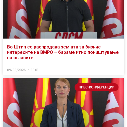
Во Штип се распродава земјата за бизнис
интересите на ВМРО – бараме итно поништување
на огласите
09/08/2026
13:01
ПРЕС-КОНФЕРЕНЦИИ