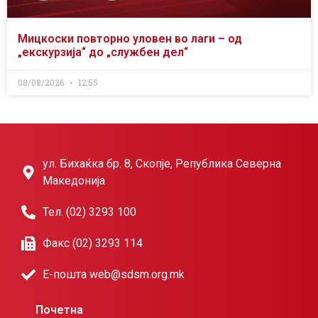
Мицкоски повторно уловен во лаги – од
„екскурзија“ до „службен дел“
08/08/2026
12:55
ул. Бихаќка бр. 8, Скопје, Република Северна
Македонија
Тел. (02) 3293 100
Факс (02) 3293 114
Е-пошта web@sdsm.org.mk
Почетна