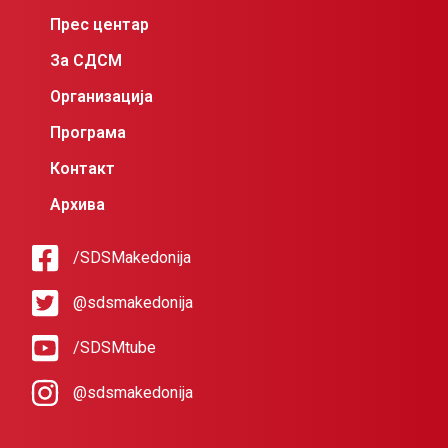
Прес центар
За СДСМ
Организација
Програма
Контакт
Архива
/SDSMakedonija
@sdsmakedonija
/SDSMtube
@sdsmakedonija