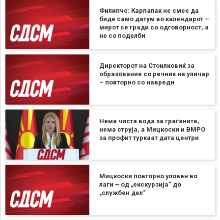
Филипче: Карпалак не смее да
биде само датум во календарот –
мирот се гради со одговорност, а
не со поделби
Директорот на Стоилковиќ за
образование со речник на уличар
– повторно со навреди
Нема чиста вода за граѓаните,
нема струја, а Мицкоски и ВМРО
за профит туркаат дата центри
Мицкоски повторно уловен во
лаги – од „екскурзија“ до
„службен дел“