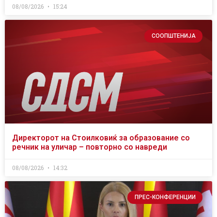
08/08/2026
15:24
СООПШТЕНИЈА
Директорот на Стоилковиќ за образование со
речник на уличар – повторно со навреди
08/08/2026
14:32
ПРЕС-КОНФЕРЕНЦИИ