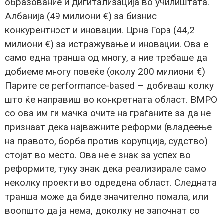
образование и дигитализација во училиштата.
Албанија (49 милиони €) за бизнис
конкурентност и иновации. Црна Гора (44,2
милиони €) за истражување и иновации. Ова е
само една транша од многу, а ние требаше да
добиеме многу повеќе (околу 200 милиони €)
Парите се performance-based – добиваш колку
што ќе направиш во конкретната област. ВМРО
со ова им ги мачка очите на граѓаните за да не
признаат дека најважните реформи (владеење
на правото, борба против корупција, судство)
стојат во место. Ова не е знак за успех во
реформите, туку знак дека реализирале само
неколку проекти во одредена област. Следната
транша може да биде значително помала, или
воопшто да ја нема, доколку не започнат со