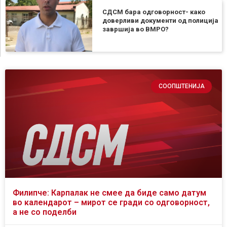
СДСМ бара одговорност- како
доверливи документи од полиција
завршија во ВМРО?
СООПШТЕНИЈА
Филипче: Карпалак не смее да биде само датум
во календарот – мирот се гради со одговорност,
а не со поделби