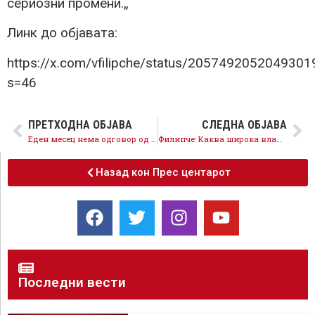
сериозни промени.„
Линк до објавата:
https://x.com/vfilipche/status/2057492052049301
s=46
ПРЕТХОДНА ОБЈАВА
СЛЕДНА ОБЈАВА
Еден месец нема одговор од Мицкоски и Филков зошто не се испратени документите за Груевски, затоа мора реформи за ЕУ
Филипче: Каква широка влада, каква коалиција, јасно кажав – поддршка за европските интеграции и реформите
Назад кон Прес центарот
Последни вести