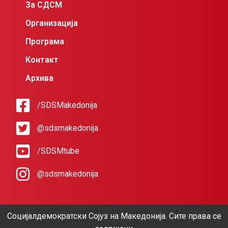
За СДСМ
Организација
Програма
Контакт
Архива
/SDSMakedonija
@sdsmakedonija
/SDSMtube
@sdsmakedonija
Социјалдемократски Сојуз на Македонија. Сите права се