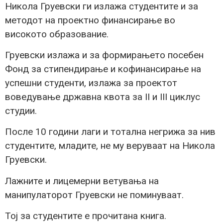
Никола Груевски ги излажа студентите и за
методот на проектно финансирање во
високото образование.
Груевски излажа и за формирањето посебен
Фонд за стипендирање и кофинансирање на
успешни студенти, излажа за проектот
воведување државна квота за II и III циклус
студии.
После 10 години лаги и тотална негрижа за нив
студентите, младите, не му веруваат на Никола
Груевски.
Лажните и лицемерни ветувања на
манипулаторот Груевски не поминуваат.
Тој за студентите е прочитана книга.