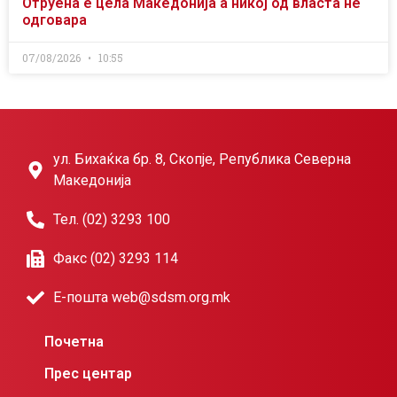
Отруена е цела Македонија а никој од власта не
одговара
07/08/2026
10:55
ул. Бихаќка бр. 8, Скопје, Република Северна
Македонија
Тел. (02) 3293 100
Факс (02) 3293 114
Е-пошта web@sdsm.org.mk
Почетна
Прес центар