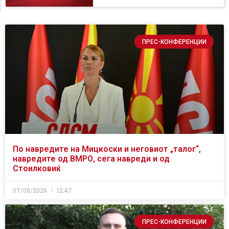
ПРЕС-КОНФЕРЕНЦИИ
По навредите на Мицкоски и неговиот „талог“,
навредите од ВМРО, сега навреди и од
Стоилковиќ
07/08/2026
12:47
ПРЕС-КОНФЕРЕНЦИИ