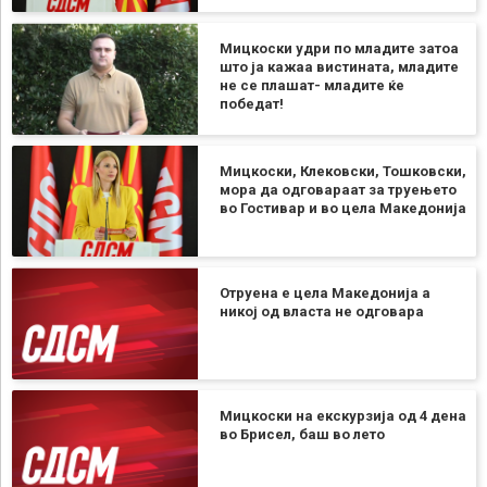
Мицкоски удри по младите затоа
што ја кажаа вистината, младите
не се плашат- младите ќе
победат!
Мицкоски, Клековски, Тошковски,
мора да одговараат за труењето
во Гостивар и во цела Македонија
Отруена е цела Македонија а
никој од власта не одговара
Мицкоски на екскурзија од 4 дена
во Брисел, баш во лето