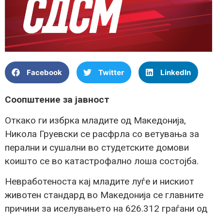
Facebook
Twitter
LinkedIn
Соопштение за јавност
Откако ги избрка младите од Македонија,
Никола Груевски се расфрла со ветувања за
перални и сушални во студетските домови
коишто се во катастрофално лоша состојба.
Невработеноста кај младите луѓе и нискиот
животен стандард во Македонија се главните
причини за иселувањето на 626.312 граѓани од