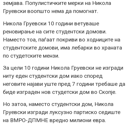
земјава. Популистичките мерки на Никола
Груевски воопшто нема да помогнат.
Никола Груевски 10 години ветуваше
реновирање на сите студентски домови.
Наместо тоа, паѓаат покриви во ходниците на
студентските домови, има лебарки во храната
по студетските мензи.
За цели 10 години Никола Груевски не изгради
ниту еден студентски дом иако според
неговите најави уште пред 7 години требаше да
биде изграден нов студетски дом во Скопје.
Но затоа, наместо студентски дом, Никола
Груевски изгради луксузно партиско седиште
на ВМРО-ДПМНЕ вредно милиони евра.