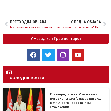
ПРЕТХОДНА ОБЈАВА
СЛЕДНА ОБЈАВА
Милиони на сметките на медиумските курири за одбрана на криминалот на фамилијата
Владимир „дил ориентед“ Пешевски е извршителот на коруптивните зделки на Груевски
Назад кон Прес центарот
Последни вести
По навредите на Мицкоски и
неговиот „талог“, навредите од
ВМРО, сега навреди и од
Стоилковиќ