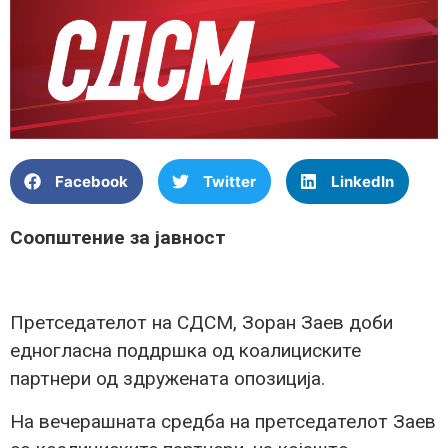
Facebook
Twitter
LinkedIn
Соопштение за јавност
Претседателот на СДСМ, Зоран Заев доби
едногласна поддршка од коалициските
партнери од здружената опозиција.
На вечерашната средба на претседателот Заев