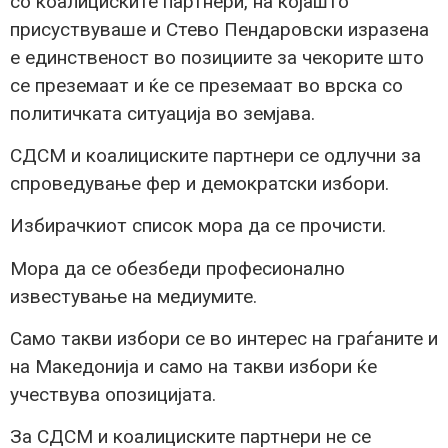
со коалициските партнери, на којашто
присуствуваше и Стево Пендаровски изразена
е единственост во позициите за чекорите што
се преземаат и ќе се преземаат во врска со
политичката ситуација во земјава.
СДСМ и коалициските партнери се одлучни за
спроведување фер и демократски избори.
Избирачкиот список мора да се прочисти.
Мора да се обезбеди професионално
известување на медиумите.
Само такви избори се во интерес на граѓаните и
на Македонија и само на такви избори ќе
учествува опозицијата.
За СДСМ и коалициските партнери не се