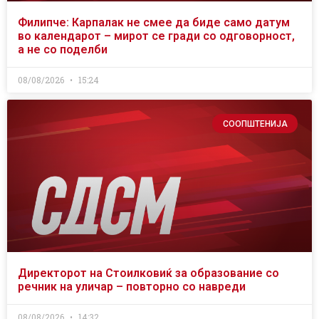
Филипче: Карпалак не смее да биде само датум
во календарот – мирот се гради со одговорност,
а не со поделби
08/08/2026
15:24
СООПШТЕНИЈА
Директорот на Стоилковиќ за образование со
речник на уличар – повторно со навреди
08/08/2026
14:32