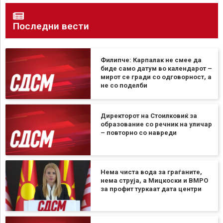
Последни вести
Филипче: Карпалак не смее да
биде само датум во календарот –
мирот се гради со одговорност, а
не со поделби
Директорот на Стоилковиќ за
образование со речник на уличар
– повторно со навреди
Нема чиста вода за граѓаните,
нема струја, а Мицкоски и ВМРО
за профит туркаат дата центри