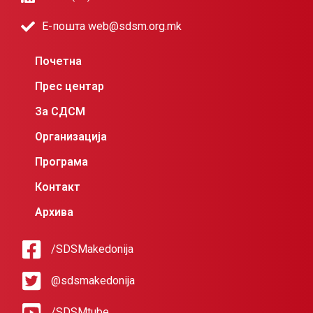
Е-пошта web@sdsm.org.mk
Почетна
Прес центар
За СДСМ
Организација
Програма
Контакт
Архива
/SDSMakedonija
@sdsmakedonija
/SDSMtube