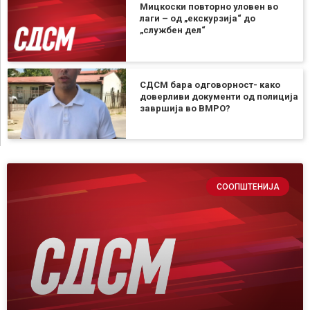
Мицкоски повторно уловен во
лаги – од „екскурзија“ до
„службен дел“
СДСМ бара одговорност- како
доверливи документи од полиција
завршија во ВМРО?
СООПШТЕНИЈА