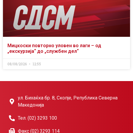
Мицкоски повторно уловен во лаги – од
„екскурзија“ до „службен дел“
08/08/2026
12:55
ул. Бихаќка бр. 8, Скопје, Република Северна
Македонија
Тел. (02) 3293 100
Факс (02) 3293 114