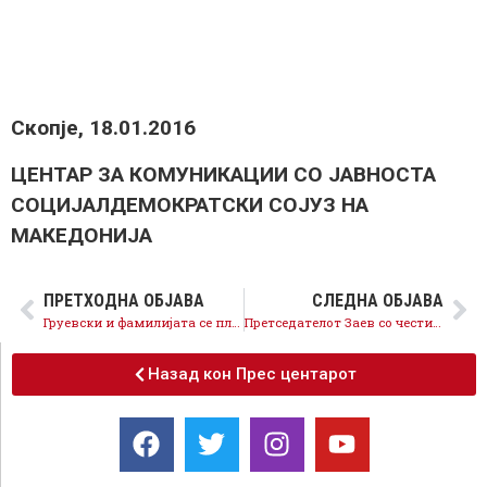
Скопје, 18.01.2016
ЦЕНТАР ЗА КОМУНИКАЦИИ СО ЈАВНОСТА
СОЦИЈАЛДЕМОКРАТСКИ СОЈУЗ НА
МАКЕДОНИЈА
ПРЕТХОДНА ОБЈАВА
СЛЕДНА ОБЈАВА
Груевски и фамилијата се плашат од демократски избори и слободно изразената волја на граѓаните
Претседателот Заев со честитка за Богојавление – Водици
Назад кон Прес центарот