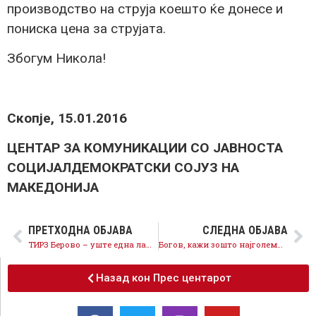
производство на струја коешто ќе донесе и
пониска цена за струјата.
Збогум Никола!
Скопје, 15.01.2016
ЦЕНТАР ЗА КОМУНИКАЦИИ СО ЈАВНОСТА
СОЦИЈАЛДЕМОКРАТСКИ СОЈУЗ НА
МАКЕДОНИЈА
ПРЕТХОДНА ОБЈАВА
СЛЕДНА ОБЈАВА
ТИРЗ Берово – уште една лажна инвестиција на Никола Груевски
Богов, кажи зошто најголемите светски банки не сакаат да ја финансираат владата во заминување?
Назад кон Прес центарот