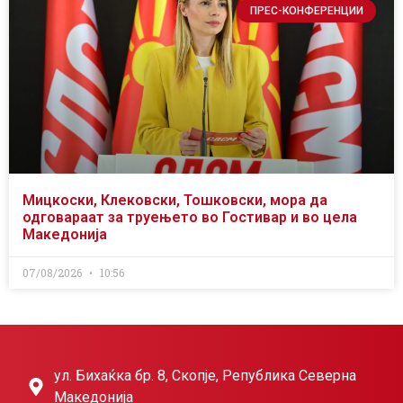
ПРЕС-КОНФЕРЕНЦИИ
Мицкоски, Клековски, Тошковски, мора да
одговараат за труењето во Гостивар и во цела
Македонија
07/08/2026
10:56
ул. Бихаќка бр. 8, Скопје, Република Северна
Македонија