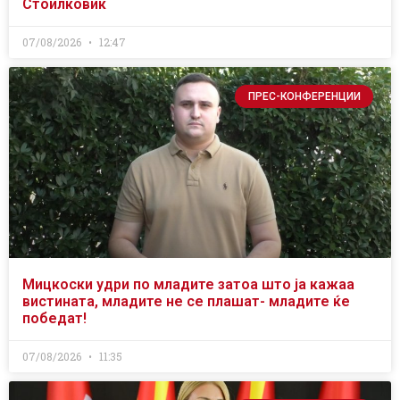
Стоилковиќ
07/08/2026
12:47
ПРЕС-КОНФЕРЕНЦИИ
Мицкоски удри по младите затоа што ја кажаа
вистината, младите не се плашат- младите ќе
победат!
07/08/2026
11:35