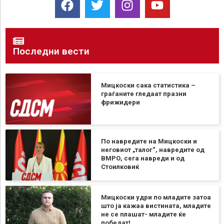
Последни вести
Мицкоски сака статистика –
граѓаните гледаат празни
фрижидери
По навредите на Мицкоски и
неговиот „талог“, навредите од
ВМРО, сега навреди и од
Стоилковиќ
Мицкоски удри по младите затоа
што ја кажаа вистината, младите
не се плашат- младите ќе
победат!