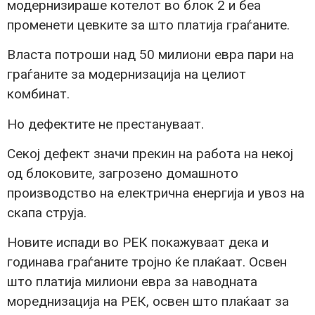
модернизираше котелот во блок 2 и беа
променети цевките за што платија граѓаните.
Власта потроши над 50 милиони евра пари на
граѓаните за модернизација на целиот
комбинат.
Но дефектите не престануваат.
Секој дефект значи прекин на работа на некој
од блоковите, загрозено домашното
производство на електрична енергија и увоз на
скапа струја.
Новите испади во РЕК покажуваат дека и
годинава граѓаните тројно ќе плаќаат. Освен
што платија милиони евра за наводната
мореднизација на РЕК, освен што плаќаат за