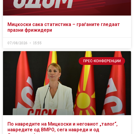
Мицкоски сака статистика – граѓаните гледаат
празни фрижидери
07/08/2026
15:55
ПРЕС-КОНФЕРЕНЦИИ
По навредите на Мицкоски и неговиот „талог“,
навредите од ВМРО, сега навреди и од