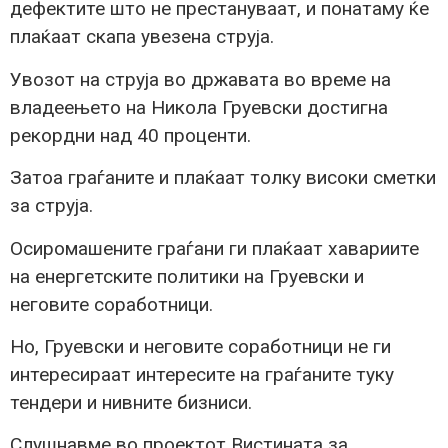
дефектите што не престануваат, и понатаму ќе
плаќаат скапа увезена струја.
Увозот на струја во државата во време на
владеењето на Никола Груевски достигна
рекордни над 40 проценти.
Затоа граѓаните и плаќаат толку високи сметки
за струја.
Осиромашените граѓани ги плаќаат хавариите
на енергетските политики на Груевски и
неговите соработници.
Но, Груевски и неговите соработници не ги
интересираат интересите на граѓаните туку
тендери и нивните бизниси.
Слушнавме во проектот Вистината за