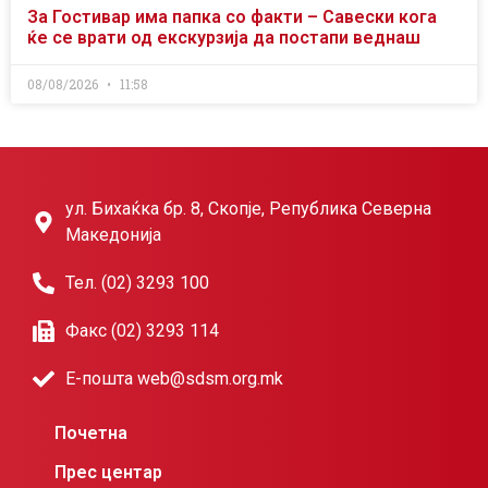
За Гостивар има папка со факти – Савески кога
ќе се врати од екскурзија да постапи веднаш
08/08/2026
11:58
ул. Бихаќка бр. 8, Скопје, Република Северна
Македонија
Тел. (02) 3293 100
Факс (02) 3293 114
Е-пошта web@sdsm.org.mk
Почетна
Прес центар