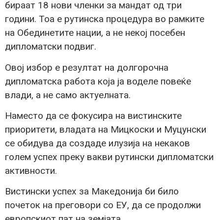
бираат 18 нови членки за мандат од три
години. Тоа е рутинска процедура во рамките
на Обединетите нации, а не некој посебен
дипломатски подвиг.
Oвој избор е резултат на долгорочна
дипломатска работа која ја воделе повеќе
влади, а не само актуелната.
Наместо да се фокусира на вистинските
приоритети, владата на Мицкоски и Муцунски
се обидува да создаде илузија на некаков
голем успех преку вакви рутински дипломатски
активности.
Вистински успех за Македонија би било
почеток на преговори со ЕУ, да се продолжи
европскиот пат на земјата.