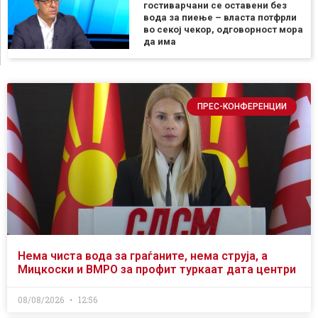
гостиварчани се оставени без
вода за пиење – власта потфрли
во секој чекор, одговорност мора
да има
ПРЕС-КОНФЕРЕНЦИИ
Нема чиста вода за граѓаните, нема струја, а
Мицкоски и ВМРО за профит туркаат дата центри
08/08/2026
12:56