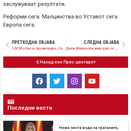
заслужуваат резултати.
Реформи сега. Малцинства во Уставот сега.
Европа сега.
ПРЕТХОДНА ОБЈАВА
СЛЕДНА ОБЈАВА
СДСМ утре ја промовира „Скопска иницијатива“ на меѓународна конференција
Дали Мицкоски има дил со „голобрадo момчe“ за случајот Мазут?
Назад кон Прес центарот
Последни вести
Нема чиста вода за граѓаните,