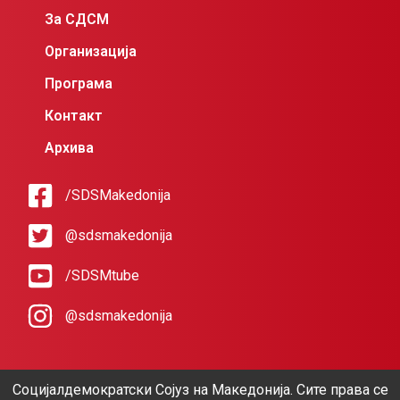
За СДСМ
Организација
Програма
Контакт
Архива
/SDSMakedonija
@sdsmakedonija
/SDSMtube
@sdsmakedonija
Социјалдемократски Сојуз на Македонија. Сите права се