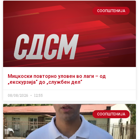
СООПШТЕНИЈА
Мицкоски повторно уловен во лаги – од
„екскурзија“ до „службен дел“
08/08/2026
12:55
СООПШТЕНИЈА