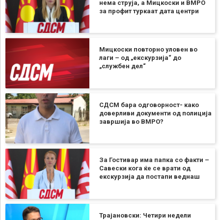
нема струја, а Мицкоски и ВМРО
за профит туркаат дата центри
Мицкоски повторно уловен во
лаги – од „екскурзија“ до
„службен дел“
СДСМ бара одговорност- како
доверливи документи од полиција
завршија во ВМРО?
За Гостивар има папка со факти –
Савески кога ќе се врати од
екскурзија да постапи веднаш
Трајановски: Четири недели