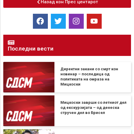
Назад кон Прес центарот
Последни вести
Директни закани со смрт кон
новинар – последица од
политиката на омраза на
Мицкоски
Мицкоски заврши со летниот дел
од екскурзијата – од денеска
стручен дел во Брисел