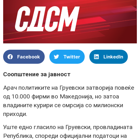
Facebook
Twitter
LinkedIn
Соопштение за јавност
Арач политиките на Груевски затворија повеќе
од 10.000 фирми во Македонија, но затоа
владините курири се омрсија со милионски
приходи.
Уште едно гласило на Груевски, провладината
Република, спореди официјални податоци на