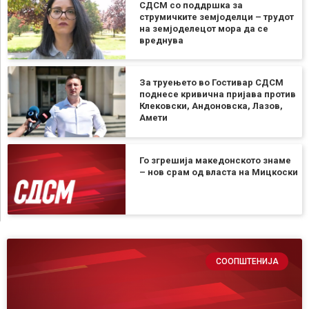
СДСМ со поддршка за
струмичките земјоделци – трудот
на земјоделецот мора да се
вреднува
За труењето во Гостивар СДСМ
поднесе кривична пријава против
Клековски, Андоновска, Лазов,
Амети
Го згрешија македонското знаме
– нов срам од власта на Мицкоски
СООПШТЕНИЈА