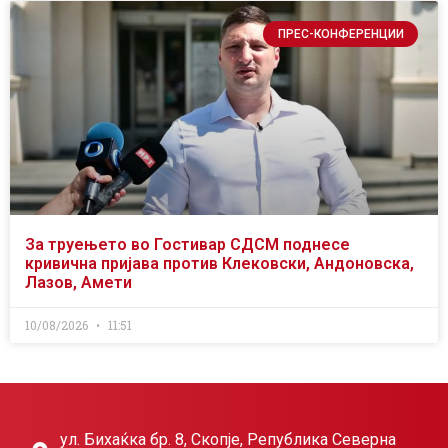
ПРЕС-КОНФЕРЕНЦИИ
За труењето во Гостивар СДСМ поднесе
кривична пријава против Клековски, Андоновска,
Лазов, Амети
10/08/2026
11:51
ул. Бихаќка бр. 8, Скопје, Република Северна