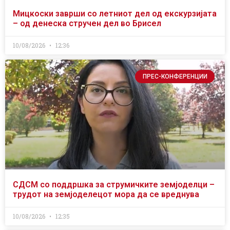
Мицкоски заврши со летниот дел од екскурзијата
– од денеска стручен дел во Брисел
10/08/2026
12:36
ПРЕС-КОНФЕРЕНЦИИ
СДСМ со поддршка за струмичките земјоделци –
трудот на земјоделецот мора да се вреднува
10/08/2026
12:35