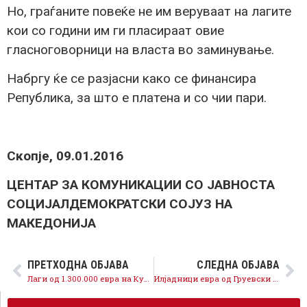
Но, граѓаните повеќе не им веруваат на лагите
кои со години им ги пласираат овие
гласноговорници на власта во заминување.
Набргу ќе се разјасни како се финансира
Република, за што е платена и со чии пари.
Скопје, 09.01.2016
ЦЕНТАР ЗА КОМУНИКАЦИИ СО ЈАВНОСТА
СОЦИЈАЛДЕМОКРАТСКИ СОЈУЗ НА
МАКЕДОНИЈА
ПРЕТХОДНА ОБЈАВА
СЛЕДНА ОБЈАВА
Лаги од 1.300.000 евра на Курир?!
Илјадници евра од Груевски и Мијалков за Радио Слободна Македонија, за граѓаните сиромаштија