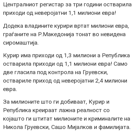
Централниот регистар за три години остварила
приходи од неверојатни 1,1 милиони евра!
Додека владините курири вртат милиони евра,
граѓаните на Р.Македонија тонат во невидена
сиромаштија.
Курир има приходи од 1,3 милиони а Република
остварила приходи од 1,1 милиони евра! Само
две гласила под контрола на Груевски,
оствариле приход од неверојатни 2,4 милиони
евра.
За милионите што ги добиваат, Курир и
Република креираат лажна реалност со
којашто ги штитат милионите и криминалите на
Никола Груевски, Сашо Мијалков и фамилијата.