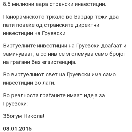
8.5 милиони евра странски инвестиции.
Панорамнското тркало во Вардар тежи два
пати повеќе од странските директни
инвестиции на Груевски.
Виртуелните инвестиции на Груевски доаѓаат и
заминуваат, а со нив се зголемува само бројот
на граѓани без егзистенција.
Во виртуелниот свет на Груевски има само
инвестиции во лаги.
Во реалноста граѓаните имаат идеја за
Груевски:
Збогум Никола!
08.01.2015