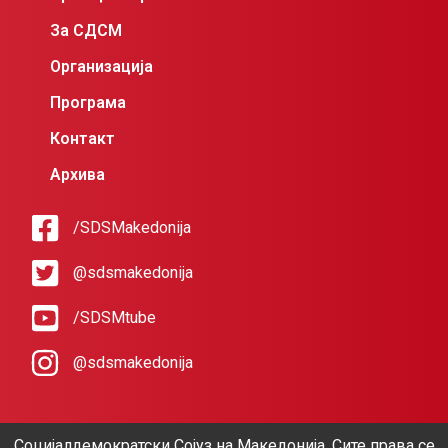
За СДСМ
Организација
Програма
Контакт
Архива
/SDSMakedonija
@sdsmakedonija
/SDSMtube
@sdsmakedonija
Социјалдемократски Сојуз на Македонија. Сите права се