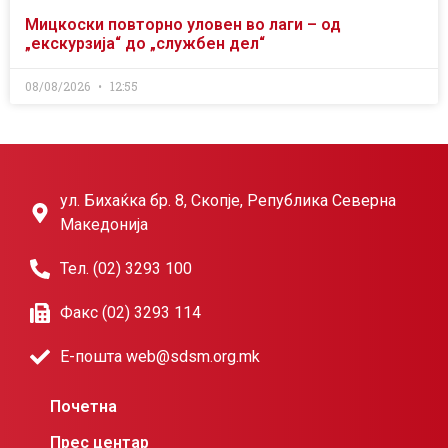
Мицкоски повторно уловен во лаги – од
„екскурзија“ до „службен дел“
08/08/2026
12:55
ул. Бихаќка бр. 8, Скопје, Република Северна
Македонија
Тел. (02) 3293 100
Факс (02) 3293 114
Е-пошта web@sdsm.org.mk
Почетна
Прес центар