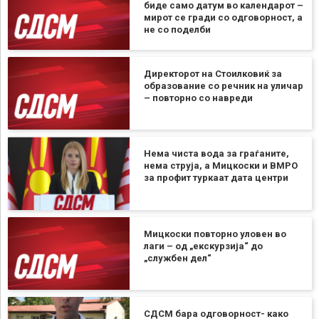
биде само датум во календарот –
мирот се гради со одговорност, а
не со поделби
Директорот на Стоилковиќ за
образование со речник на уличар
– повторно со навреди
Нема чиста вода за граѓаните,
нема струја, а Мицкоски и ВМРО
за профит туркаат дата центри
Мицкоски повторно уловен во
лаги – од „екскурзија“ до
„службен дел“
СДСМ бара одговорност- како