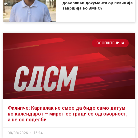
доверливи документи од полиција
завршија во ВМРО?
СООПШТЕНИЈА
Филипче: Карпалак не смее да биде само датум
во календарот – мирот се гради со одговорност,
а не со поделби
08/08/2026
15:24