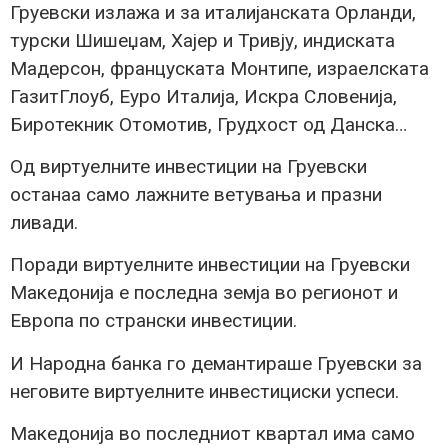
Груевски излажа и за италијанската Орланди,
турски Шишеџам, Хајер и Тривју, индиската
Мадерсон, француската Монтипе, израелската
ГазитГлоуб, Еуро Италија, Искра Словенија,
Биротекник Отомотив, Грудхост од Данска…
Од виртуелните инвестиции на Груевски
останаа само лажните ветувања и празни
ливади.
Поради виртуелните инвестиции на Груевски
Македонија е последна земја во регионот и
Европа по странски инвестиции.
И Народна банка го демантираше Груевски за
неговите виртуелните инвестициски успеси.
Македонија во последниот квартал има само