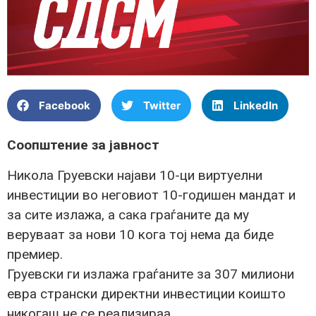
Facebook
Twitter
LinkedIn
Соопштение за јавност
Никола Груевски најави 10-ци виртуелни
инвестиции во неговиот 10-годишен мандат и
за сите излажа, а сака граѓаните да му
веруваат за нови 10 кога тој нема да биде
премиер.
Груевски ги излажа граѓаните за 307 милиони
евра странски директни инвестиции коишто
никогаш не се реализираа.