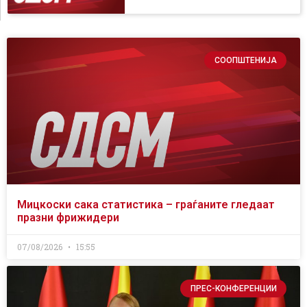
СООПШТЕНИЈА
Мицкоски сака статистика – граѓаните гледаат
празни фрижидери
07/08/2026
15:55
ПРЕС-КОНФЕРЕНЦИИ