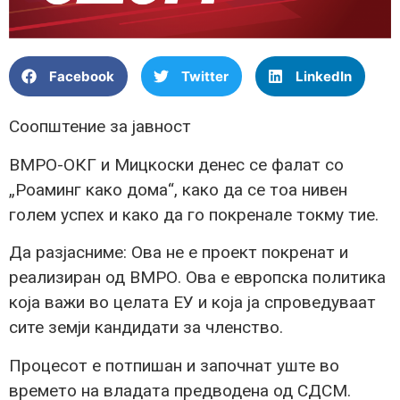
Facebook
Twitter
LinkedIn
Соопштение за јавност
ВМРО-ОКГ и Мицкоски денес се фалат со
„Роаминг како дома“, како да се тоа нивен
голем успех и како да го покренале токму тие.
Да разјасниме: Ова не е проект покренат и
реализиран од ВМРО. Ова е европска политика
која важи во целата ЕУ и која ја спроведуваат
сите земји кандидати за членство.
Процесот е потпишан и започнат уште во
времето на владата предводена од СДСМ.