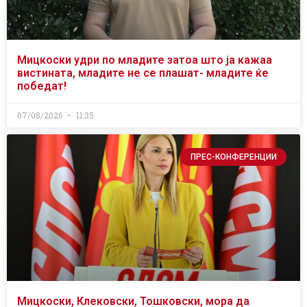
Мицкоски удри по младите затоа што ја кажаа
вистината, младите не се плашат- младите ќе
победат!
07/08/2026
11:35
ПРЕС-КОНФЕРЕНЦИИ
Мицкоски, Клековски, Тошковски, мора да