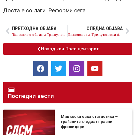
Доста е со лаги. Реформи сега.
ПРЕТХОДНА ОБЈАВА
СЛЕДНА ОБЈАВА
Талески го обвини Трипуновски: Вие сте синоним за корупција и криминал
Николовски: Трипуновски ќе остане запаметен само по корупциски скандали и злоупотреби
Назад кон Прес центарот
Последни вести
Мицкоски сака статистика –
граѓаните гледаат празни
фрижидери