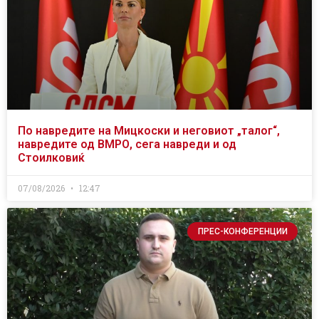
По навредите на Мицкоски и неговиот „талог“,
навредите од ВМРО, сега навреди и од
Стоилковиќ
07/08/2026
12:47
ПРЕС-КОНФЕРЕНЦИИ