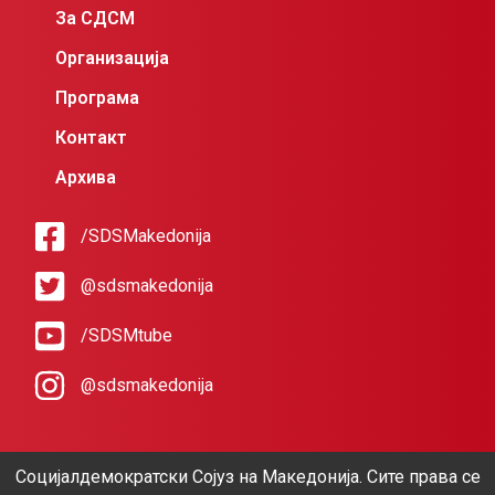
За СДСМ
Организација
Програма
Контакт
Архива
/SDSMakedonija
@sdsmakedonija
/SDSMtube
@sdsmakedonija
Социјалдемократски Сојуз на Македонија. Сите права се