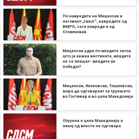
По навредите на Мицкоски и
неговиот „талог“, навредите од
ВМРО, сега навреди и од
Стоилковиќ
Мицкоски удри по младите затоа
што ја кажаа вистината, младите
не се плашат- младите ќе
победат!
Мицкоски, Клековски, Тошковски,
мора да одговараат за труењето
во Гостивар и во цела Македонија
Отруена е цела Македонија а
никој од власта не одговара