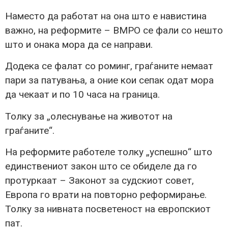
Наместо да работат на она што е навистина
важно, на реформите – ВМРО се фали со нешто
што и онака мора да се направи.
Додека се фалат со роминг, граѓаните немаат
пари за патувања, а оние кои сепак одат мора
да чекаат и по 10 часа на граница.
Толку за „олеснување на животот на
граѓаните“.
На реформите работеле толку „успешно“ што
единствениот закон што се обиделе да го
протуркаат – Законот за судскиот совет,
Европа го врати на повторно реформирање.
Толку за нивната посветеност на европскиот
пат.