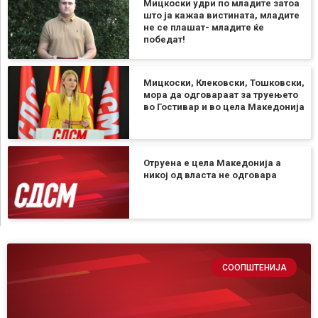
Мицкоски удри по младите затоа
што ја кажаа вистината, младите
не се плашат- младите ќе
победат!
Мицкоски, Клековски, Тошковски,
мора да одговараат за труењето
во Гостивар и во цела Македонија
Отруена е цела Македонија а
никој од власта не одговара
СООПШТЕНИЈА