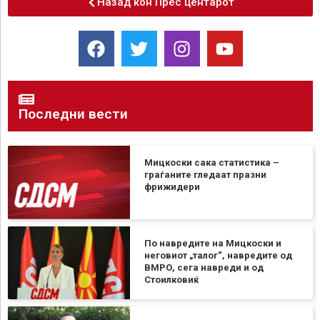
Назад кон Прес центарот
Последни вести
Мицкоски сака статистика –
граѓаните гледаат празни
фрижидери
По навредите на Мицкоски и
неговиот „талог“, навредите од
ВМРО, сега навреди и од
Стоилковиќ