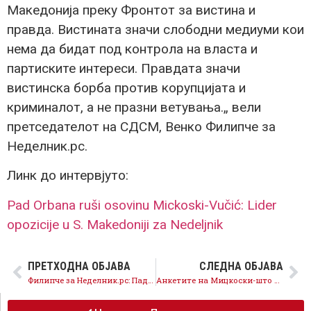
Македонија преку Фронтот за вистина и
правда. Вистината значи слободни медиуми кои
нема да бидат под контрола на власта и
партиските интереси. Правдата значи
вистинска борба против корупцијата и
криминалот, а не празни ветувања.„ вели
претседателот на СДСМ, Венко Филипче за
Неделник.рс.
Линк до интервјуто:
Pad Orbana ruši osovinu Mickoski-Vučić: Lider
opozicije u S. Makedoniji za Nedeljnik
ПРЕТХОДНА ОБЈАВА
СЛЕДНА ОБЈАВА
Филипче за Неделник.рс: Падот на Орбан ќе ја разниша оската Мицкоски–Вучиќ на Балканот
Анкетите на Мицкоски-што поскапи цени толку поголем рејтинг