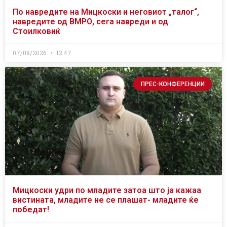
По навредите на Мицкоски и неговиот „талог“,
навредите од ВМРО, сега навреди и од
Стоилковиќ
07/08/2026
12:47
ПРЕС-КОНФЕРЕНЦИИ
Мицкоски удри по младите затоа што ја кажаа
вистината, младите не се плашат- младите ќе
победат!