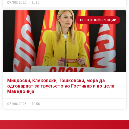
07/08/2026
11:35
ПРЕС-КОНФЕРЕНЦИИ
Мицкоски, Клековски, Тошковски, мора да
одговараат за труењето во Гостивар и во цела
Македонија
07/08/2026
10:56