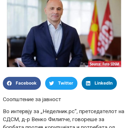
Facebook
Twitter
LinkedIn
Соопштение за јавност
Во интервју за „Неделник.рс“, претседателот на
СДСМ, д-р Венко Филипче, говореше за
борбата против корупцијата и потребата од