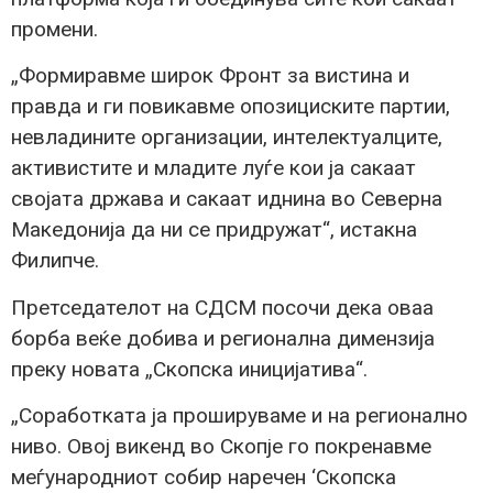
промени.
„Формиравме широк Фронт за вистина и
правда и ги повикавме опозициските партии,
невладините организации, интелектуалците,
активистите и младите луѓе кои ја сакаат
својата држава и сакаат иднина во Северна
Македонија да ни се придружат“, истакна
Филипче.
Претседателот на СДСМ посочи дека оваа
борба веќе добива и регионална димензија
преку новата „Скопска иницијатива“.
„Соработката ја прошируваме и на регионално
ниво. Овој викенд во Скопје го покренавме
меѓународниот собир наречен ‘Скопска