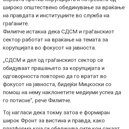
широко општествено обединување за враќање
на правдата и институциите во служба на
граѓаните.
Филипче истакна дека СДСМ и граѓанскиот
сектор работат на враќање на темата за
корупцијата во фокусот на јавноста.
„СДСМ и дел од граѓанскиот сектор се
обидуваат прашањето за корупцијата и
одговорноста повторно да го вратат во
фокусот на јавноста, бидејќи Мицкоски со
помош на нему наклонетите медиуми успеа да
го потисне“, рече Филипче.
Тој нагласи дека токму затоа е формиран
широк Фронт за вистина и правда, како
платформа која ги обединува сите кои сакаат