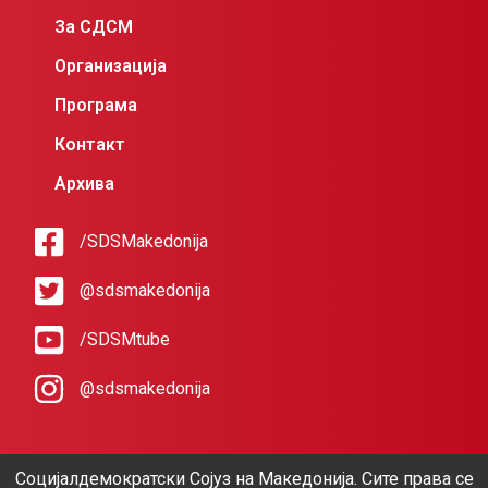
За СДСМ
Организација
Програма
Контакт
Архива
/SDSMakedonija
@sdsmakedonija
/SDSMtube
@sdsmakedonija
Социјалдемократски Сојуз на Македонија. Сите права се