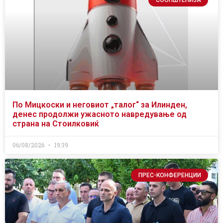
По Мицкоски и неговиот „талог“ за Илинден,
денес продолжи ужасното навредување од
страна на Стоилковиќ
06/08/2026
19:39
ПРЕС-КОНФЕРЕНЦИИ