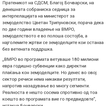
Пратеникот на СДСМ, Благој Бочварски, на
денешната собраниска седница за
интерпелацијата на министерот за
земјоделство Цветан Трипуновски, порача дека
по две години владеење на ВМРО,
земјоделството е во полоша состојба, а
најголемите жртви се земјоделците кои останаа
без ветената поддршка.
„ВМРО во програмата ветуваше 180 милиони
евра годишно субвенции како директни
плаќања кон земјоделците. Но денес во овој
сектор речиси нема никакви резултати,
напротив назадување во многу сегменти.
Реалноста е нешто сосема спротивно од тоа
коешто во програмата вие го предвидовте“,
истакна Бочварски.