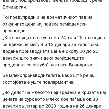
далеку под производствените трошоци“, рече
Бочварски.
Тој предупреди и на драматичниот пад на
откупните цени кај повеќе земјоделски
производи.
„Кај пченицата откупот во 24-та и 25-та година
се движеше меѓу 9 и 12 денари за килограм,
додека производната цена е околу 20 до 22
денари, што значи дека земјоделците
продаваат со загуба“, нагласи Бочварски.
За млекопроизводителите, како што рече,
состојбата е уште поалармантна.
„Во делот на млекото најизразена е кризата кај
цената на суровото млеко кое паѓаше од 38
денари за литар во 2023 година на 26 денари