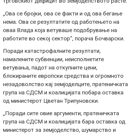
трговскиот дефицит во земјоделството расте.
„Ова се бројки, ова се факти и од ова бегање
нема. Ова се резултатите од работењето на
оваа Влада која ветуваше подобрување на
работите во секој сектор“, порача Бочварски.
Поради катастрофалните резултати,
намалените субвенции, неисполнетите
ветувања, падот на откупните цени,
блокираните европски средства и огромното
незадоволство кај земјоделците, пратеничката
група на СДСМ и коалицијата побара оставка
од министерот Цветан Трипуновски.
„Поради сите овие аргументи, пратеничката
група на СДСМ и коалицијата бара оставка од
министерот за земјоделство, шумарство и