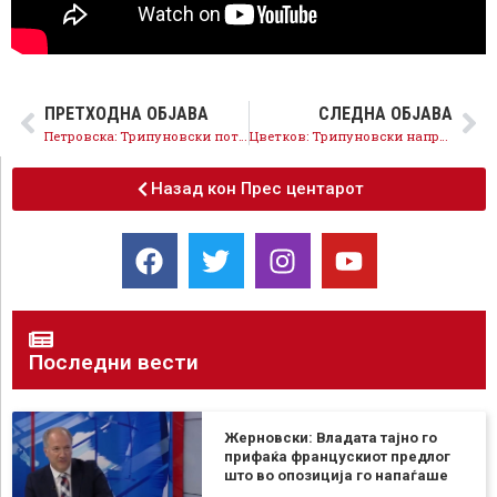
ПРЕТХОДНА ОБЈАВА
СЛЕДНА ОБЈАВА
Петровска: Трипуновски потона во скандали и корупција, а земјоделците останаа без субвенции и без пари
Цветков: Трипуновски направи хаос во земјоделството- ниту една реформа, само купови криминални скандали
Назад кон Прес центарот
Последни вести
Жерновски: Владата тајно го
прифаќа францускиот предлог
што во опозиција го напаѓаше