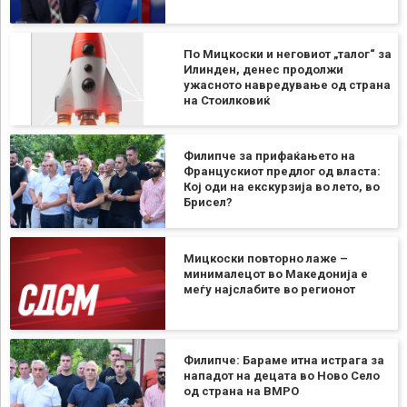
По Мицкоски и неговиот „талог“ за
Илинден, денес продолжи
ужасното навредување од страна
на Стоилковиќ
Филипче за прифаќањето на
Францускиот предлог од власта:
Кој оди на екскурзија во лето, во
Брисел?
Мицкоски повторно лаже –
минималецот во Македонија е
меѓу најслабите во регионот
Филипче: Бараме итна истрага за
нападот на децата во Ново Село
од страна на ВМРО