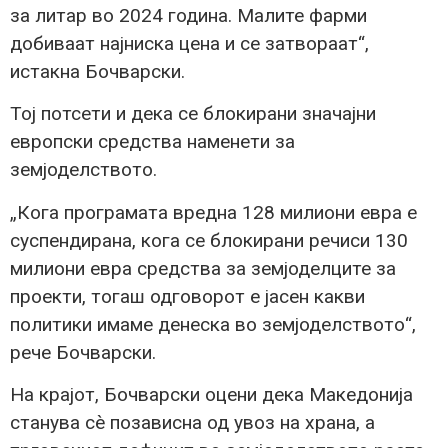
за литар во 2024 година. Малите фарми
добиваат најниска цена и се затвораат“,
истакна Бочварски.
Тој потсети и дека се блокирани значајни
европски средства наменети за
земјоделството.
„Кога програмата вредна 128 милиони евра е
суспендирана, кога се блокирани речиси 130
милиони евра средства за земјоделците за
проекти, тогаш одговорот е јасен какви
политики имаме денеска во земјоделството“,
рече Бочварски.
На крајот, Бочварски оцени дека Македонија
станува сè позависна од увоз на храна, а