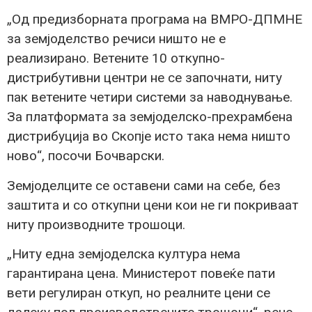
„Од предизборната програма на ВМРО-ДПМНЕ
за земјоделство речиси ништо не е
реализирано. Ветените 10 откупно-
дистрибутивни центри не се започнати, ниту
пак ветените четири системи за наводнување.
За платформата за земјоделско-прехрамбена
дистрибуција во Скопје исто така нема ништо
ново“, посочи Бочварски.
Земјоделците се оставени сами на себе, без
заштита и со откупни цени кои не ги покриваат
ниту производните трошоци.
„Ниту една земјоделска култура нема
гарантирана цена. Министерот повеќе пати
вети регулиран откуп, но реалните цени се