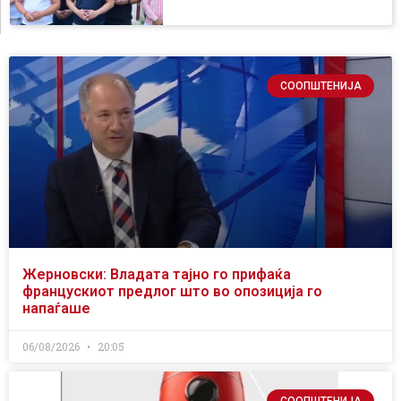
СООПШТЕНИЈА
Жерновски: Владата тајно го прифаќа
францускиот предлог што во опозиција го
напаѓаше
06/08/2026
20:05
СООПШТЕНИЈА