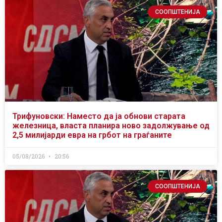
СООПШТЕНИЈА
Трифуновски: Наместо да ја обнови старата
железница, власта планира ново задолжување од
2,5 милијарди евра на грбот на граѓаните
05/08/2026
20:56
СООПШТЕНИЈА