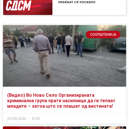
плаќаат сѐ поскапо
СООПШТЕНИЈА
(Видео) Во Ново Село Организираната
криминална група прати насилници да ги тепаат
младите – затоа што се плашат од вистината!
05/08/2026
21:08