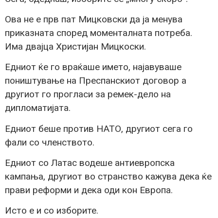
Ова не е прв пат Мицковски да ја менува
приказната според моменталната потреба.
Има двајца Христијан Мицкоски.
Едниот ќе го враќаше името, најавуваше
поништување на Преспанскиот договор а
другиот го прогласи за ремек-дело на
дипломатијата.
Едниот беше против НАТО, другиот сега го
фали со членството.
Едниот со Латас водеше антиевропска
кампања, другиот во странство кажува дека ќе
прави реформи и дека оди кон Европа.
Исто е и со изборите.