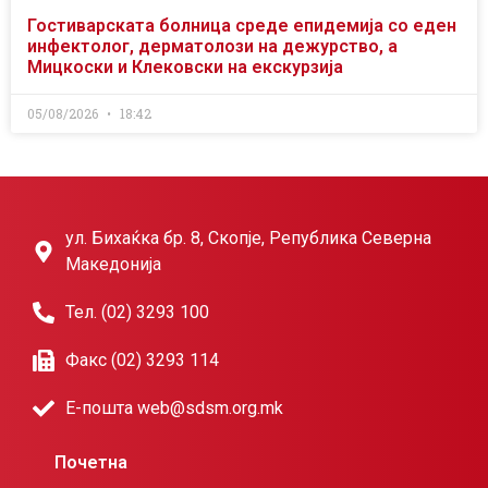
Гостиварската болница среде епидемија со еден
инфектолог, дерматолози на дежурство, а
Мицкоски и Клековски на екскурзија
05/08/2026
18:42
ул. Бихаќка бр. 8, Скопје, Република Северна
Македонија
Тел. (02) 3293 100
Факс (02) 3293 114
Е-пошта web@sdsm.org.mk
Почетна