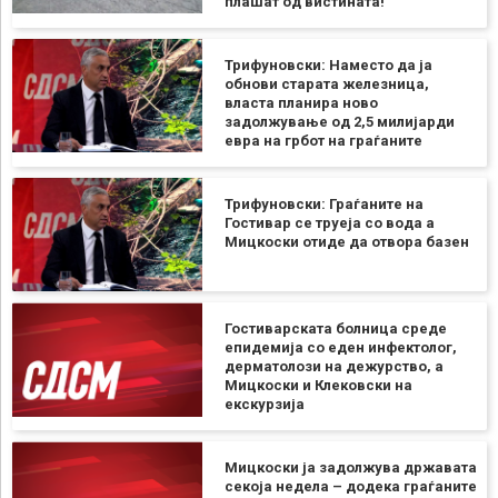
плашат од вистината!
Трифуновски: Наместо да ја
обнови старата железница,
власта планира ново
задолжување од 2,5 милијарди
евра на грбот на граѓаните
Трифуновски: Граѓаните на
Гостивар се труеја со вода а
Мицкоски отиде да отвора базен
Гостиварската болница среде
епидемија со еден инфектолог,
дерматолози на дежурство, а
Мицкоски и Клековски на
екскурзија
Мицкоски ја задолжува државата
секоја недела – додека граѓаните