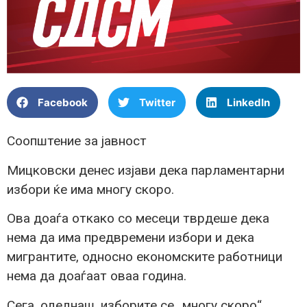
Facebook
Twitter
LinkedIn
Соопштение за јавност
Мицковски денес изјави дека парламентарни
избори ќе има многу скоро.
Ова доаѓа откако со месеци тврдеше дека
нема да има предвремени избори и дека
мигрантите, односно економските работници
нема да доаѓаат оваа година.
Сега, одеднаш, изборите се „многу скоро“.