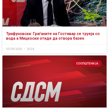
Трифуновски: Граѓаните на Гостивар се труеја со
вода а Мицкоски отиде да отвора базен
05/08/2026
20:24
СООПШТЕНИЈА