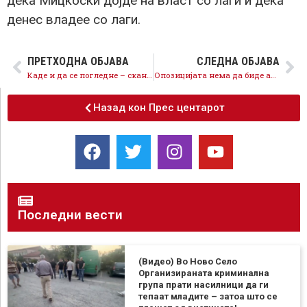
дека Мицкоски дојде на власт со лаги и дека
денес владее со лаги.
ПРЕТХОДНА ОБЈАВА
СЛЕДНА ОБЈАВА
Каде и да се погледне – скандал со тендери: Сомнежи за злоупотреби на евакуациските летови на МНР
Опозицијата нема да биде алиби за празна каса и тендерскиот грабеж
Назад кон Прес центарот
Последни вести
(Видео) Во Ново Село
Организираната криминална
група прати насилници да ги
тепаат младите – затоа што се