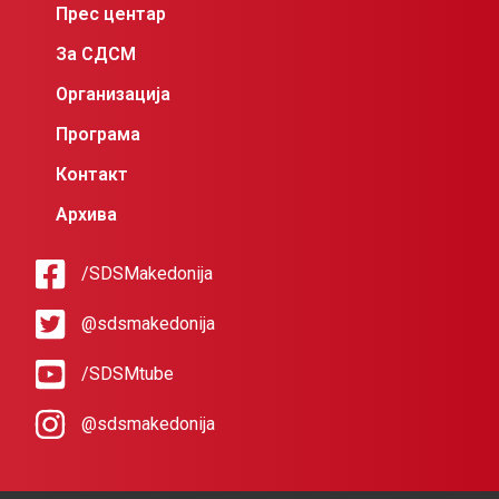
Прес центар
За СДСМ
Организација
Програма
Контакт
Архива
/SDSMakedonija
@sdsmakedonija
/SDSMtube
@sdsmakedonija