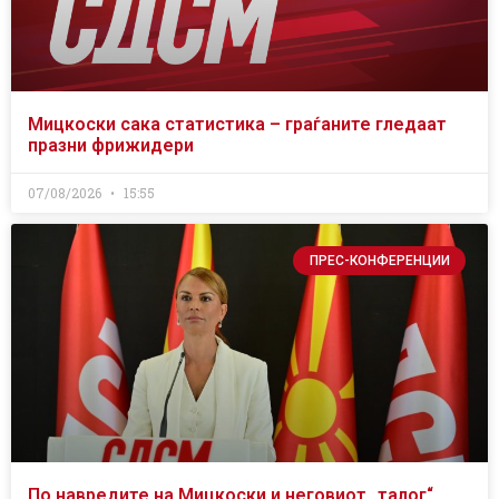
Мицкоски сака статистика – граѓаните гледаат
празни фрижидери
07/08/2026
15:55
ПРЕС-КОНФЕРЕНЦИИ
По навредите на Мицкоски и неговиот „талог“,