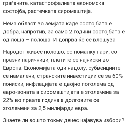
граѓаните, катастрофалната економска
состојба, растечката сиромаштија.
Нема област во земјата каде состојбата е
добра, напротив, за само 2 години состојбата е
од лоша – полоша. И допрва ќе се влошува.
Народот живее полошо, со помалку пари, со
празни паричници, платите се најниски во
Европа. Економијата оди надолу, субвенциите
се намалени, странските инвестиции се за 60%
пониски, инфлацијата е двојно поголема од
евро-зоната а сиромаштијата е зголемена за
22% во првата година а долговите се
зголемени за 2,5 милијарди евра.
Знаете ли зошто токму денес најавува избори?