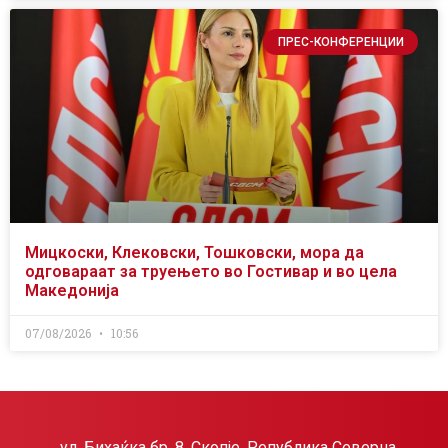
ПРЕС-КОНФЕРЕНЦИИ
Мицкоски, Клековски, Тошковски, мора да
одговараат за труењето во Гостивар и во цела
Македонија
07/08/2026
10:56
ул. Бихаќка бр. 8, Скопје, Република Северна