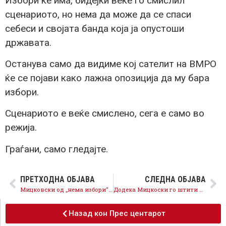
Избори ќе има, бидејќи веќе го смислил
сценариото, но нема да може да се спаси
себеси и својата банда која ја опустоши
државата.
Останува само да видиме кој сателит на ВМРО
ќе се појави како лажна опозиција да му бара
избори.
Сценариото е веќе смислено, сега е само во
режија.
Граѓани, само гледајте.
ПРЕТХОДНА ОБЈАВА
СЛЕДНА ОБЈАВА
Мицковски од „нема избори“ до „избори многу скоро“
Додека Мицкоски го штити Трипуновски, има криза и со откупот на млекото
Назад кон Прес центарот