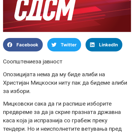
Facebook
Twitter
LinkedIn
Соопштениеза јавност
Опозицијата нема да му биде алиби на
Христијан Мицкоски ниту пак да бидеме алиби
за избори.
Мицковски сака да ги распише изборите
предвреме за да ја скрие празната државна
каса која ја испразнија со грабеж преку
тендери. Но и неисполнетите ветувања пред