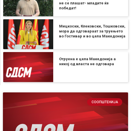
не се плашат- младите ќе
победат!
Мицкоски, Клековски, Тошковски,
мора да одговараат за труењето
во Гостивар и во цела Македонија
Отруена е цела Македонија а
никој од власта не одговара
СООПШТЕНИЈА