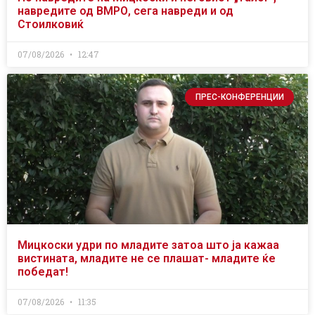
навредите од ВМРО, сега навреди и од
Стоилковиќ
07/08/2026
12:47
ПРЕС-КОНФЕРЕНЦИИ
Мицкоски удри по младите затоа што ја кажаа
вистината, младите не се плашат- младите ќе
победат!
07/08/2026
11:35