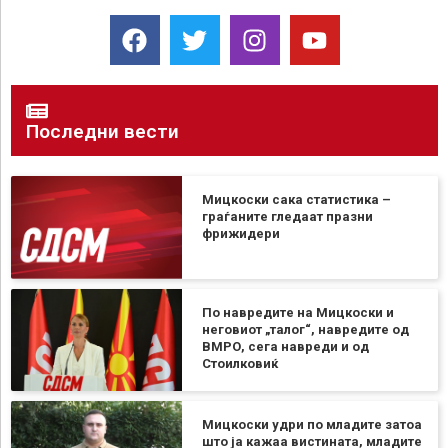
Последни вести
Мицкоски сака статистика –
граѓаните гледаат празни
фрижидери
По навредите на Мицкоски и
неговиот „талог“, навредите од
ВМРО, сега навреди и од
Стоилковиќ
Мицкоски удри по младите затоа
што ја кажаа вистината, младите