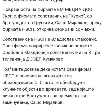
Поврзаноста на фирмата ЕМ МЕДИА ДОО
Скопје, фирмата сопственик на “Курир”, со
братучедот на Груевски, Сашо Мијалков, преку
фирмата НВСП, открива сериозни сомнежи.
Сопственик на НВСП е Владислав Стајковиќ.
Оваа фирма покрај сопственик на радиото
Слободна Македонија сопственик е и на К Три
телевизија ДООЕЛ Куманово.
Граѓаните дознаа дека истата оваа фирма,
НВСП е основач на агенцијата за
обезбедување СГС, што ги обезбедува
клучните објекти во државата, зад којашто
лично стои братучедот на премиерот во
заминување, Сашо Мијалков.