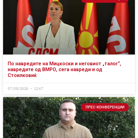
По навредите на Мицкоски и неговиот „талог“,
навредите од ВМРО, сега навреди и од
Стоилковиќ
07/08/2026
12:47
ПРЕС-КОНФЕРЕНЦИИ