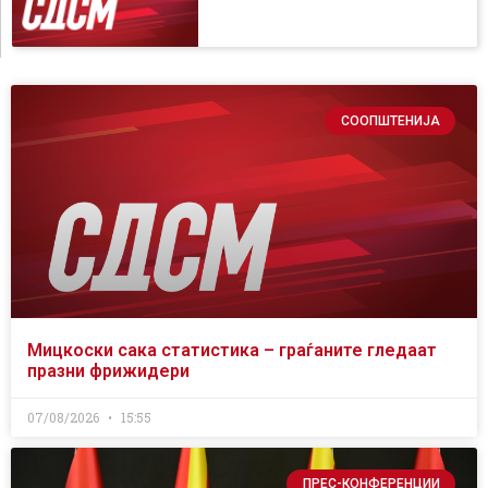
СООПШТЕНИЈА
Мицкоски сака статистика – граѓаните гледаат
празни фрижидери
07/08/2026
15:55
ПРЕС-КОНФЕРЕНЦИИ