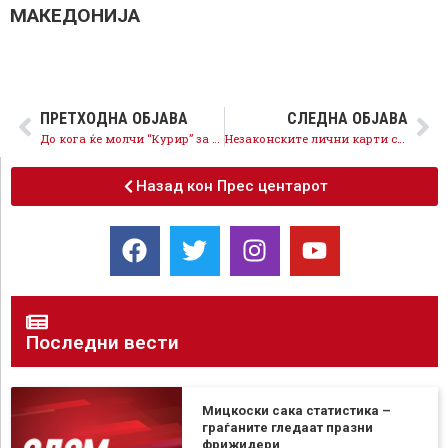
МАКЕДОНИЈА
ПРЕТХОДНА ОБЈАВА
СЛЕДНА ОБЈАВА
До кога ќе молчи “Курир” за милионските приходи?
Незаконските лични карти се адресирани кај функционери на ВМРО-ДПМНЕ
Назад кон Прес центарот
Последни вести
Мицкоски сака статистика –
граѓаните гледаат празни
фрижидери