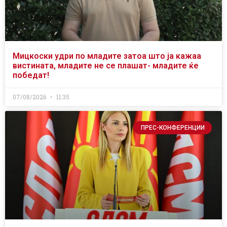
Мицкоски удри по младите затоа што ја кажаа
вистината, младите не се плашат- младите ќе
победат!
07/08/2026
11:35
ПРЕС-КОНФЕРЕНЦИИ