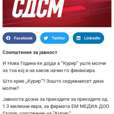
Facebook
Twitter
LinkedIn
Соопштение за јавност
И Нова Година ќе дојде а “Курир” уште молчи
за тоа кој и на каков начин го финансира.
Што крие „Курир“? Зошто седумнаесет дена
молчи?
Јавноста дозна за приходите за приходите од
1.3 милиони евра, за фирмата ЕМ МЕДИА ДОО
Скопје, сопственик на “Курир.”