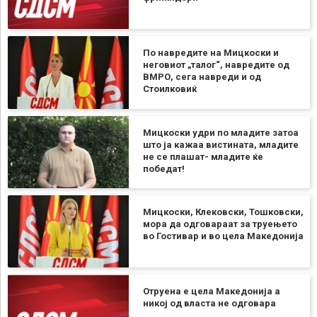
По навредите на Мицкоски и
неговиот „талог“, навредите од
ВМРО, сега навреди и од
Стоилковиќ
Мицкоски удри по младите затоа
што ја кажаа вистината, младите
не се плашат- младите ќе
победат!
Мицкоски, Клековски, Тошковски,
мора да одговараат за труењето
во Гостивар и во цела Македонија
Отруена е цела Македонија а
никој од власта не одговара