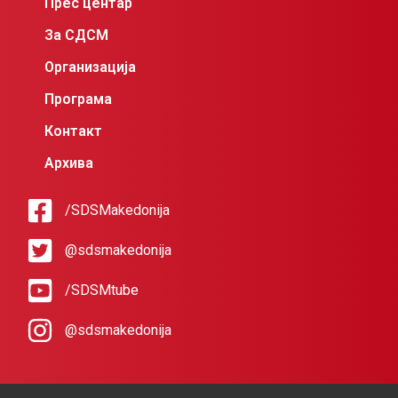
Прес центар
За СДСМ
Организација
Програма
Контакт
Архива
/SDSMakedonija
@sdsmakedonija
/SDSMtube
@sdsmakedonija