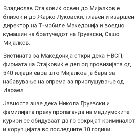
Владислав Стајковиќ освен до Мијалков е
близок и до Жарко Луковски, главен и извршен
директор на Т-мобиле Македонија и воедно
кумашин на братучедот на Груевски, Сашо
Мијалков.
Вистината за Македонија откри дека НВСП,
фирмата на Стајковиќ е дел од провизијата од
540 илјади евра што Мијалков ја бара за
набавување на опрема за прислушување од
Израел.
Јавноста знае дека Никола Груевски и
фамилијата преку пропаганда на медиумските
курири се обидуваат да го сокријат криминалот
и корупцијата во последните 10 години.