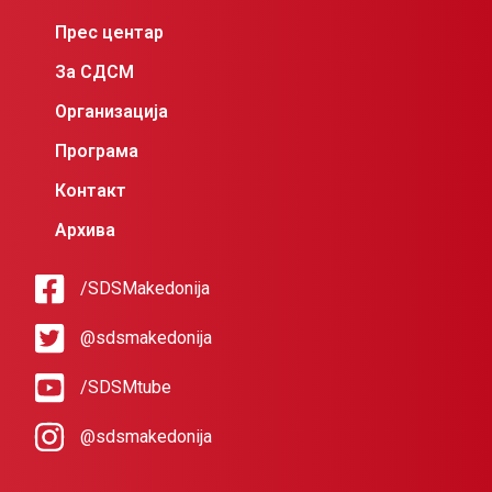
Прес центар
За СДСМ
Организација
Програма
Контакт
Архива
/SDSMakedonija
@sdsmakedonija
/SDSMtube
@sdsmakedonija