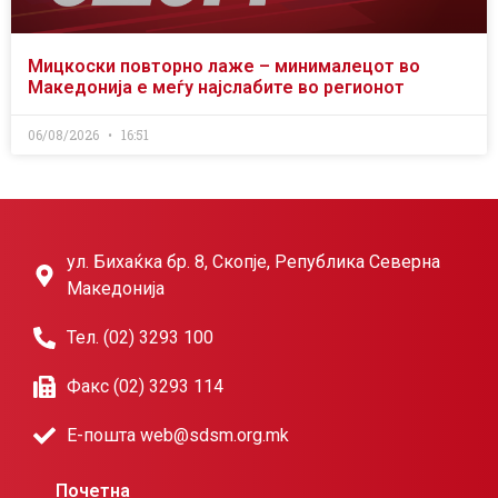
Мицкоски повторно лаже – минималецот во
Македонија е меѓу најслабите во регионот
06/08/2026
16:51
ул. Бихаќка бр. 8, Скопје, Република Северна
Македонија
Тел. (02) 3293 100
Факс (02) 3293 114
Е-пошта web@sdsm.org.mk
Почетна