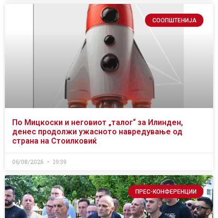
СООПШТЕНИЈА
По Мицкоски и неговиот „талог“ за Илинден,
денес продолжи ужасното навредување од
страна на Стоилковиќ
06/08/2026
19:39
ПРЕС-КОНФЕРЕНЦИИ