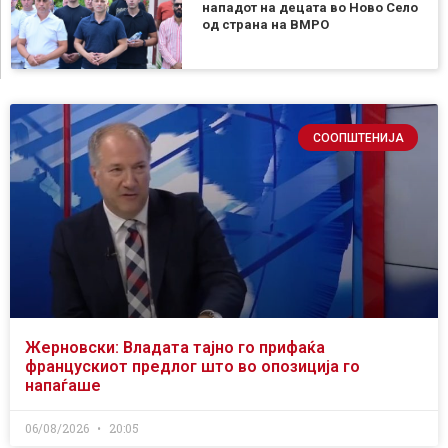
нападот на децата во Ново Село
од страна на ВМРО
СООПШТЕНИЈА
Жерновски: Владата тајно го прифаќа
францускиот предлог што во опозиција го
напаѓаше
06/08/2026
20:05