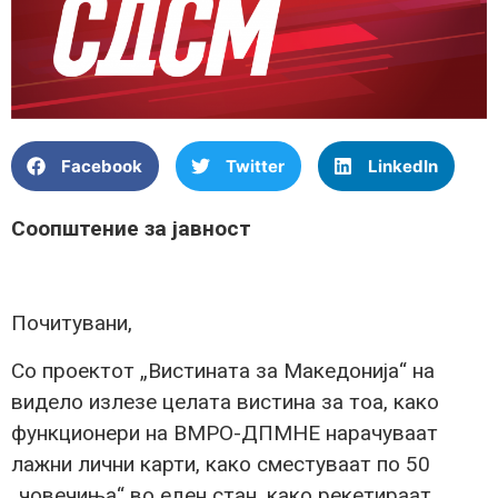
Facebook
Twitter
LinkedIn
Соопштение за јавност
Почитувани,
Со проектот „Вистината за Македонија“ на
видело излезе целата вистина за тоа, како
функционери на ВМРО-ДПМНЕ нарачуваат
лажни лични карти, како сместуваат по 50
„човечиња“ во еден стан, како рекетираат,