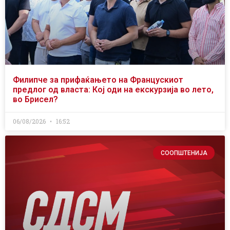
Филипче за прифаќањето на Францускиот
предлог од власта: Кој оди на екскурзија во лето,
во Брисел?
06/08/2026
16:52
СООПШТЕНИЈА