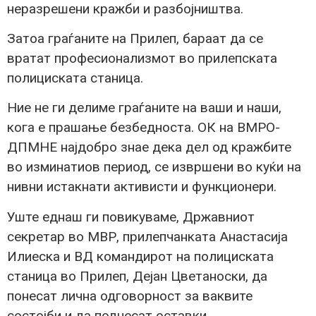
неразрешени кражби и разбојништва.
Затоа граѓаните на Прилеп, бараат да се
вратат професионализмот во прилепската
полициската станица.
Ние не ги делиме граѓаните на ваши и наши,
кога е прашање безбедноста. ОК на ВМРО-
ДПМНЕ најдобро знае дека дел од кражбите
во изминатиов период, се извршени во куќи на
нивни истакнати активисти и функционери.
Уште еднаш ги повикуваме, Државниот
секретар во МВР, прилепчанката Анастасија
Илиеска и ВД командирот на полициската
станица во Прилеп, Дејан Цветаноски, да
понесат лична одговорност за ваквите
состојби и да поднесат оставки.