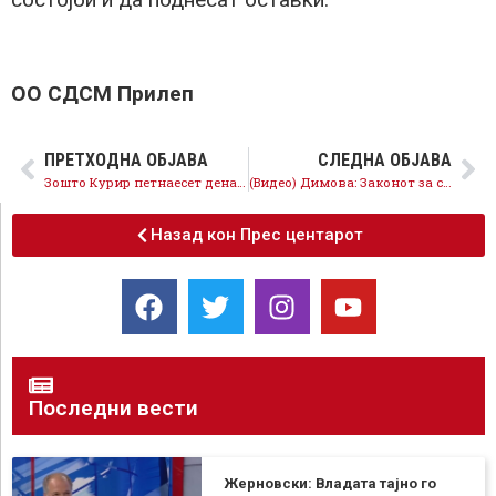
ОО СДСМ Прилеп
ПРЕТХОДНА ОБЈАВА
СЛЕДНА ОБЈАВА
Зошто Курир петнаесет дена крие на каков начин се финансира?
(Видео) Димова: Законот за судии и јавни обвинители го нема во планот и работата на Владата
Назад кон Прес центарот
Последни вести
Жерновски: Владата тајно го