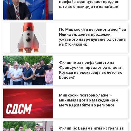
прифаќа францускиот предлог
што во опозиција го напаѓаше
По Мицкоски и неговиот „талог“ за
Илинден, денес продолжи
ужасното навредување од страна
на Стоилковиќ
Филипче за прифаќањето на
Францускиот предлог од власта:
Кој оди на екскурзија во лето, во
Брисел?
Мицкоски повторно лаже –
минималецот во Македонија е
меѓу најслабите во регионот
Филипче: Бараме итна истрага за