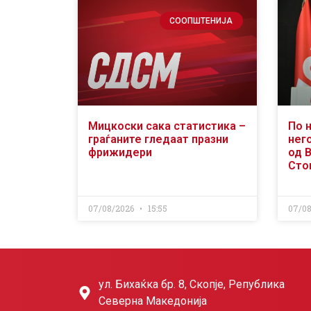
СООПШТЕНИЈА
Мицкоски сака статистика –
По 
граѓаните гледаат празни
него
фрижидери
од 
Сто
07/08/2026
15:55
07/0
ул. Бихаќка бр. 8, Скопје, Република
Северна Македонија