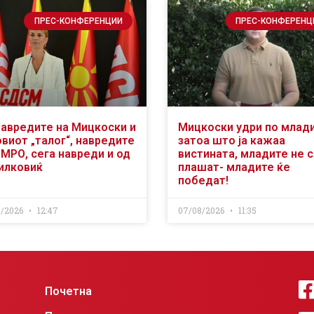
ПРЕС-КОНФЕРЕНЦИИ
ПРЕС-КОНФЕРЕНЦ
навредите на Мицкоски и
Мицкоски удри по млад
виот „талог“, навредите
затоа што ја кажаа
ВМРО, сега навреди и од
вистината, младите не 
илковиќ
плашат- младите ќе
победат!
8/2026
12:47
07/08/2026
11:35
Почетна