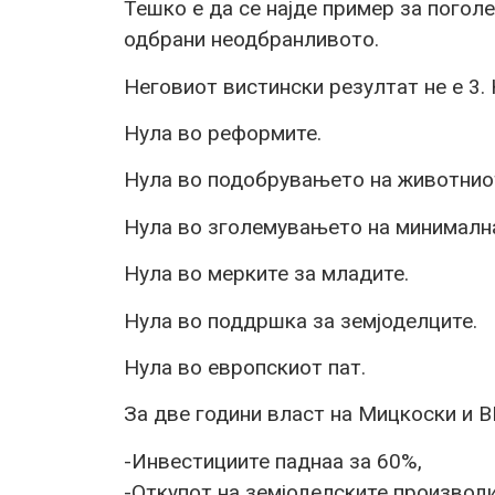
Тешко е да се најде пример за погол
одбрани неодбранливото.
Неговиот вистински резултат не е 3. 
Нула во реформите.
Нула во подобрувањето на животнио
Нула во зголемувањето на минимална
Нула во мерките за младите.
Нула во поддршка за земјоделците.
Нула во европскиот пат.
За две години власт на Мицкоски и 
-Инвестициите паднаа за 60%,
-Откупот на земјоделските производ