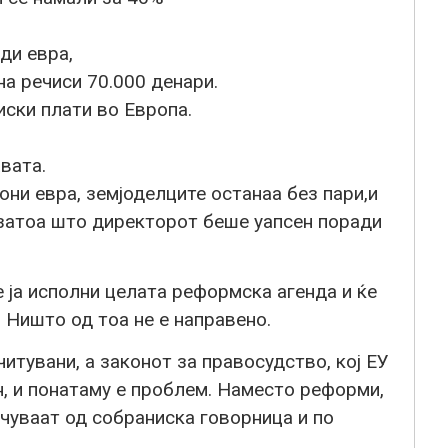
ди евра,
а речиси 70.000 денари.
ски плати во Европа.
вата.
они евра, земјоделците останаа без пари,и
атоа што директорот беше уапсен поради
е ја исполни целата реформска агенда и ќе
. Ништо од тоа не е направено.
итувани, а законот за правосудство, кој ЕУ
, и понатаму е проблем. Наместо реформи,
чуваат од собраниска говорница и по