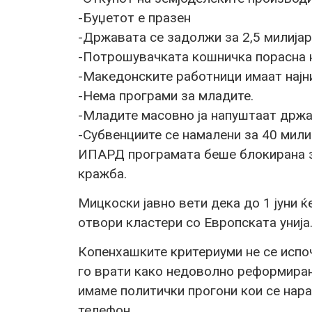
-Буџетот е празен
-Државата се задолжи за 2,5 милијар
-Потрошувачката кошничка порасна н
-Македонските работници имаат најни
-Нема програми за младите.
-Младите масовно ја напуштаат држа
-Субвенциите се намалени за 40 мили
ИПАРД програмата беше блокирана з
кражба.
Мицкоски јавно вети дека до 1 јуни ќ
отвори кластери со Европската унија
Копенхашките критериуми не се испоч
го врати како недоволно реформиран
имаме политички прогони кои се нара
телефон.