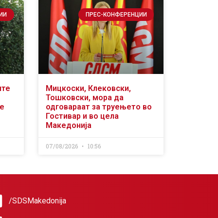
ИИ
ПРЕС-КОНФЕРЕНЦИИ
ите
Мицкоски, Клековски,
Тошковски, мора да
се
одговараат за труењето во
Гостивар и во цела
Македонија
07/08/2026
10:56
/SDSMakedonija