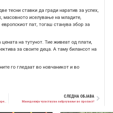
две тесни ставки да гради наратив за успех,
х, масовното иселување на младите,
а европскиот пат, тогаш станува збор за
 цената на тутунот. Тие живеат од плати,
пектива за своите деца. А таму билансот на
ните го гледаат во новчаникот и во
СЛЕДНА ОБЈАВА
Во време на СДСМ 30 милијарди за субвенции, во време на ВМРО само 15 милијарди – Мицкоски повторно лаже
Македонија чувствувa забрзување во пропаст!