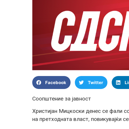
Facebook
Twitter
L
Соопштение за јавност
Христијан Мицкоски денес се фали со
на претходната власт, повикувајќи се