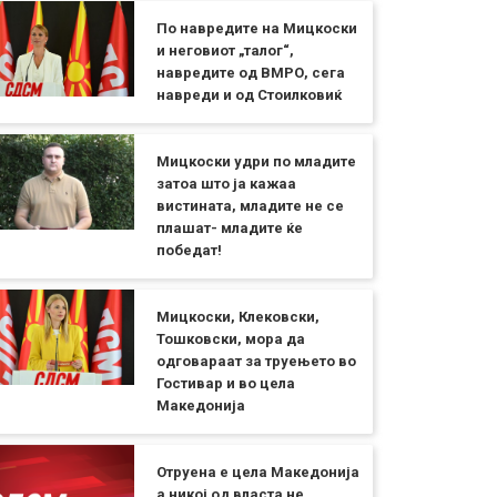
По навредите на Мицкоски
и неговиот „талог“,
навредите од ВМРО, сега
навреди и од Стоилковиќ
Мицкоски удри по младите
затоа што ја кажаа
вистината, младите не се
плашат- младите ќе
победат!
Мицкоски, Клековски,
Тошковски, мора да
одговараат за труењето во
Гостивар и во цела
Македонија
Отруена е цела Македонија
а никој од власта не