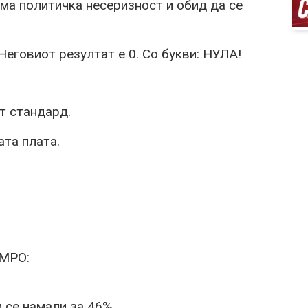
ема политичка несеризност и обид да се
Неговиот резултат е 0. Со букви: НУЛА!
т стандард.
та плата.
ВМРО:
и се намали за 46%