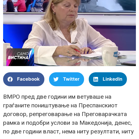
Facebook
Twitter
LinkedIn
ВМРО пред две години им ветуваше на
граѓаните поништување на Преспанскиот
договор, репреговарање на Преговарачката
рамка и подобри услови за Македонија, денес,
по две години власт, нема ниту резултати, ниту