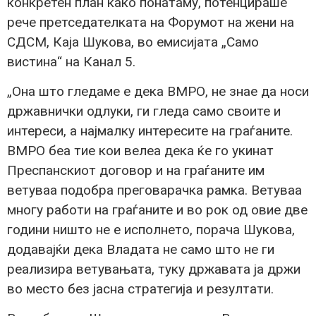
конкретен план како понатаму, потенцираше
рече претседателката на Форумот на жени на
СДСМ, Каја Шукова, во емисијата „Само
вистина“ на Канал 5.
„Она што гледаме е дека ВМРО, не знае да носи
државнички одлуки, ги гледа само своите и
интереси, а најмалку интересите на граѓаните.
ВМРО беа тие кои велеа дека ќе го укинат
Преспанскиот договор и на граѓаните им
ветуваа подобра преговарачка рамка. Ветуваа
многу работи на граѓаните и во рок од овие две
години ништо не е исполнето, порача Шукова,
додавајќи дека Владата не само што не ги
реализира ветувањата, туку државата ја држи
во место без јасна стратегија и резултати.