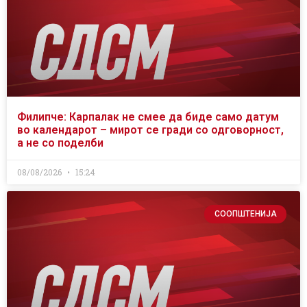
Филипче: Карпалак не смее да биде само датум
во календарот – мирот се гради со одговорност,
а не со поделби
08/08/2026
15:24
СООПШТЕНИЈА