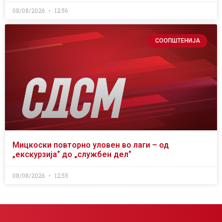
08/08/2026
12:56
СООПШТЕНИЈА
Мицкоски повторно уловен во лаги – од
„екскурзија“ до „службен дел“
08/08/2026
12:55