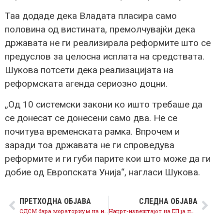
Таа додаде дека Владата пласира само
половина од вистината, премолчувајќи дека
државата не ги реализирала реформите што се
предуслов за целосна исплата на средствата.
Шукова потсети дека реализацијата на
реформската агенда сериозно доцни.
„Од 10 системски закони ко ишто требаше да
се донесат се донесени само два. Не се
почитува временската рамка. Впрочем и
заради тоа државата не ги спроведува
реформите и ги губи парите кои што може да ги
добие од Европската Унија“, нагласи Шукова.
ПРЕТХОДНА ОБЈАВА
СЛЕДНА ОБЈАВА
СДСМ бара мораториум на изградба на странски комерцијални дата центри
Нацрт-извештајот на ЕП ја потврди вистината: Нема реформи, нема напредок – Мицкоски ја оддалечува Македонија од ЕУ