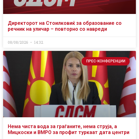
Директорот на Стоилковиќ за образование со
речник на уличар – повторно со навреди
08/08/2026
14:32
ПРЕС-КОНФЕРЕНЦИИ
Нема чиста вода за граѓаните, нема струја, а
Мицкоски и ВМРО за профит туркаат дата центри