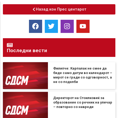
Назад кон Прес центарот
Последни вести
Филипче: Карпалак не смее да
биде само датум во календарот –
мирот се гради со одговорност, а
не со поделби
Директорот на Стоилковиќ за
образование со речник на уличар
– повторно со навреди