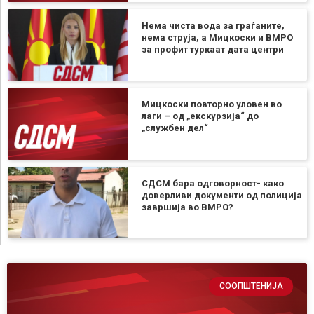
Нема чиста вода за граѓаните,
нема струја, а Мицкоски и ВМРО
за профит туркаат дата центри
Мицкоски повторно уловен во
лаги – од „екскурзија“ до
„службен дел“
СДСМ бара одговорност- како
доверливи документи од полиција
завршија во ВМРО?
СООПШТЕНИЈА