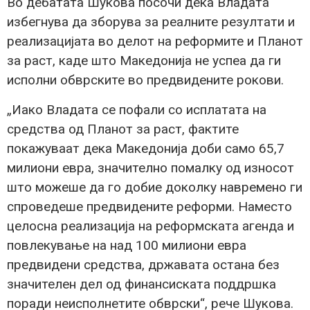
Во дебатата Шукова посочи дека Владата
избегнува да зборува за реалните резултати и
реализацијата во делот на реформите и Планот
за раст, каде што Македонија не успеа да ги
исполни обврските во предвидените рокови.
„Иако Владата се пофали со исплатата на
средства од Планот за раст, фактите
покажуваат дека Македонија доби само 65,7
милиони евра, значително помалку од износот
што можеше да го добие доколку навремено ги
спроведеше предвидените реформи. Наместо
целосна реализација на реформската агенда и
повлекување на над 100 милиони евра
предвидени средства, државата остана без
значителен дел од финансиската поддршка
поради неисполнетите обврски“, рече Шукова.