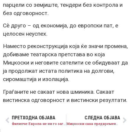
парцели со земјиште, тендери без контрола и
без одговорност.
Сè друго – од економија, до европски пат, е
целосен неуспех.
Наместо реконструкција која ќе значи промена,
добиваме театарска претстава во која
Мицкоски и неговите сателити се обидуваат да
ја продолжат истата политика на долгови,
сиромаштија и изолација.
Граѓаните не сакаат нова шминика. Сакаат
вистинска одговорност и вистински резултати.
ПРЕТХОДНА ОБЈАВА
СЛЕДНА ОБЈАВА
Филипче: Европа не ни го загрозува македонскиот идентитет, тоа е најголемата лага на Мицкоски
Мицкоски сака предвремени избори, но нема алиби од опозицијата