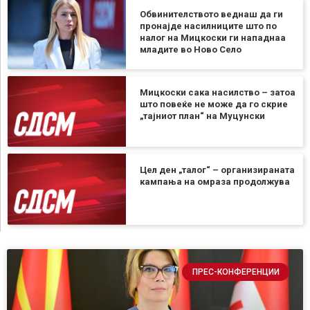
Обвинителството веднаш да ги
пронајде насилниците што по
налог на Мицкоски ги нападнаа
младите во Ново Село
Мицкоски сака насилство – затоа
што повеќе не може да го скрие
„тајниот план“ на Муцунски
Цел ден „талог“ – организираната
кампања на омраза продолжува
ПРЕС-КОНФЕРЕНЦИИ