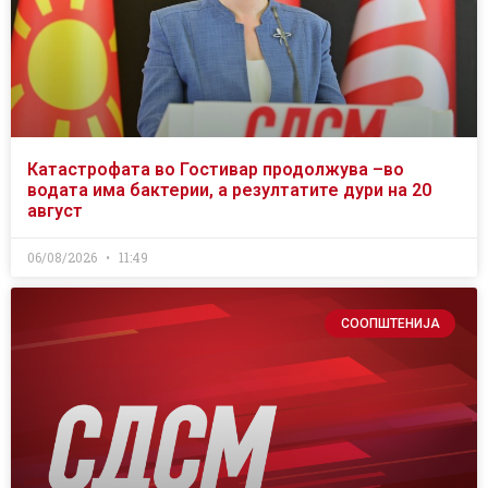
Катастрофата во Гостивар продолжува –во
водата има бактерии, а резултатите дури на 20
август
06/08/2026
11:49
СООПШТЕНИЈА