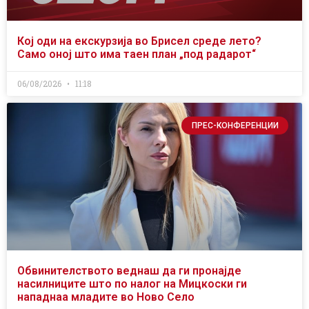
Кој оди на екскурзија во Брисел среде лето?
Само оној што има таен план „под радарот“
06/08/2026
11:18
ПРЕС-КОНФЕРЕНЦИИ
Обвинителството веднаш да ги пронајде
насилниците што по налог на Мицкоски ги
нападнаа младите во Ново Село