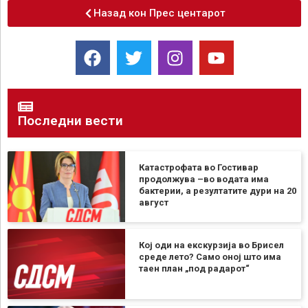
Назад кон Прес центарот
Последни вести
Катастрофата во Гостивар
продолжува –во водата има
бактерии, а резултатите дури на 20
август
Кој оди на екскурзија во Брисел
среде лето? Само оној што има
таен план „под радарот“