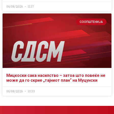
06/08/2026
11:17
СООПШТЕНИЈА
Мицкоски сака насилство – затоа што повеќе не
може да го скрие „тајниот план“ на Муцунски
06/08/2026
10:33