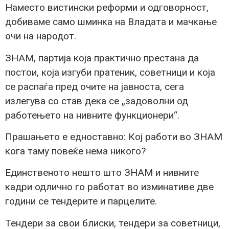
Наместо вистински реформи и одговорност,
добиваме само шминка на Владата и мачкање
очи на народот.
ЗНАМ, партија која практично престана да
постои, која изгуби пратеник, советници и која
се распаѓа пред очите на јавноста, сега
излегува со став дека се „задоволни од
работењето на нивните функционери“.
Прашањето е едноставно: Кој работи во ЗНАМ
кога таму повеќе нема никого?
Единственото нешто што ЗНАМ и нивните
кадри одлично го работат во изминативе две
години се тендерите и парцелите.
Тендери за свои блиски, тендери за советници,