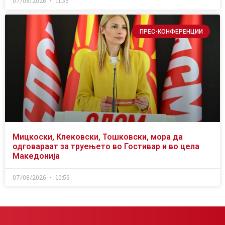
07/08/2026
11:35
ПРЕС-КОНФЕРЕНЦИИ
Мицкоски, Клековски, Тошковски, мора да
одговараат за труењето во Гостивар и во цела
Македонија
07/08/2026
10:56