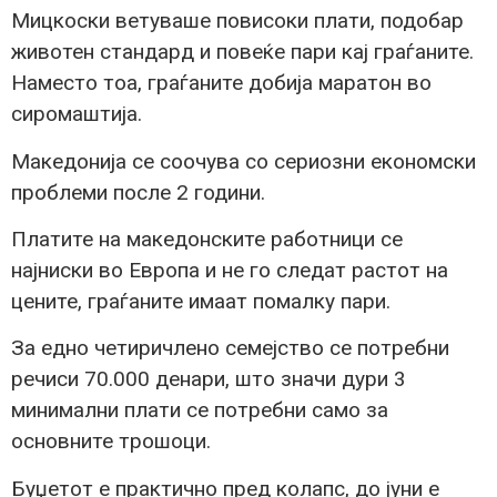
Мицкоски ветуваше повисоки плати, подобар
животен стандард и повеќе пари кај граѓаните.
Наместо тоа, граѓаните добија маратон во
сиромаштија.
Македонија се соочува со сериозни економски
проблеми после 2 години.
Платите на македонските работници се
најниски во Европа и не го следат растот на
цените, граѓаните имаат помалку пари.
За едно четиричлено семејство се потребни
речиси 70.000 денари, што значи дури 3
минимални плати се потребни само за
основните трошоци.
Буџетот е практично пред колапс, до јуни е