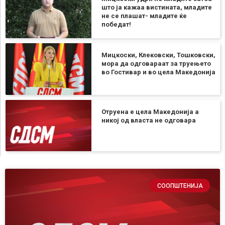
што ја кажаа вистината, младите
не се плашат- младите ќе
победат!
Мицкоски, Клековски, Тошковски,
мора да одговараат за труењето
во Гостивар и во цела Македонија
Отруена е цела Македонија а
никој од власта не одговара
СООПШТЕНИЈА