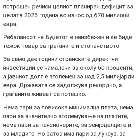
потрошен речиси целиот планиран дефицит за
целата 2026 година во износ од 670 милиони
евра.
Ребалансот на Буџетот е неизбежен и ќе биде
тежок товар за граѓаните и стопанството.
За само две години странските директни
инвестиции се намалени за околу 60 проценти,
а јавниот долг е зголемен за над 2,5 милијарди
евра. Државата се задолжува рекордно, а
граѓаните живеат сè потешко.
Нема пари за повисока минимална плата, нема
пари за значително зголемување на платите,
нема пари за пензионерите, за земјоделците и
за младите. Но затоа има пари за луксуз, за