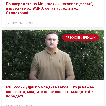
По навредите на Мицкоски и неговиот „талог“,
навредите од ВМРО, сега навреди и од
Стоилковиќ
07/08/2026
12:47
ПРЕС-КОНФЕРЕНЦИИ
Мицкоски удри по младите затоа што ја кажаа
вистината, младите не се плашат- младите ќе
победат!