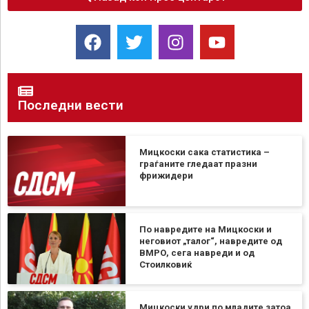
Последни вести
Мицкоски сака статистика –
граѓаните гледаат празни
фрижидери
По навредите на Мицкоски и
неговиот „талог“, навредите од
ВМРО, сега навреди и од
Стоилковиќ
Мицкоски удри по младите затоа