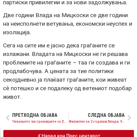
партиски привилегии и за нови задолжувања.
Две години Влада на Мицкоски се две години
на неисполнети ветувања, економски неуспех и
изолација.
Сега на сите им е јасно дека граѓаните се
излажани. Владата на Мицкоски не ги решава
проблемите на граѓаните – таа ги создава и ги
продлабочува. А цената за тие политики
секојдневно ја плаќаат граѓаните, кои живеат
сè потешко и се подалеку од ветениот подобар
живот.
ПРЕТХОДНА ОБЈАВА
СЛЕДНА ОБЈАВА
Чекањето на границите со ЕУ е огледало на политиката на Мицкоски
Филипче за 2 години Влада: 90% од ветувањата на Мицкоски не се исполнети!
Назад кон Прес центарот