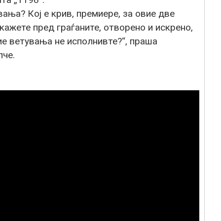
вања? Кој е крив, премиере, за овие две
 кажете пред граѓаните, отворено и искрено,
ие ветувања не исполнивте?“, праша
пче.