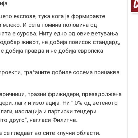
ја.
шето експозе, тука кога ја формиравте
 млеко. И сега помина половина од
ната е сурова. Ниту едно од овие ветувања
подобар живот, не добија повисок стандард,
е добија правда и не добија европска
 проекти, граѓаните добиле сосема поинаква
паричници, празни фрижидери, презадолжена
ери, лаги и изолација. Ни 10% од ветеното
аги, изолација и партиски тендери.
то друго“, нагласи Филипче.
 се гледаат во сите клучни области.