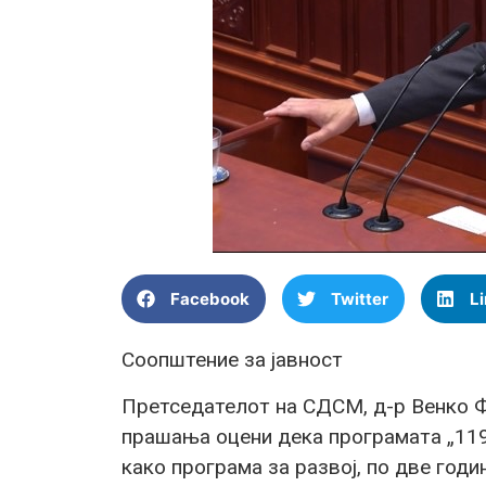
Facebook
Twitter
L
Соопштение за јавност
Претседателот на СДСМ, д-р Венко Ф
прашања оцени дека програмата „11
како програма за развој, по две год