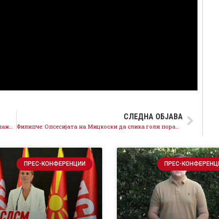
СЛЕДНА ОБЈАВА
Филипче до Мицкоски: Ќе признаете ли дека ги излажавте граѓаните?
Филипче: Опсесијата на Мицкоски да слика голи поранешни функционери е на граница на невропсихологија
ПРЕС-КОНФЕРЕНЦИИ
ПРЕС-КОНФЕРЕНЦ