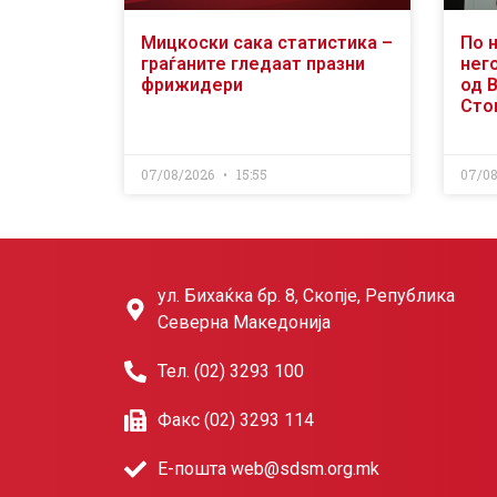
Мицкоски сака статистика –
По 
граѓаните гледаат празни
него
фрижидери
од 
Сто
07/08/2026
15:55
07/0
ул. Бихаќка бр. 8, Скопје, Република
Северна Македонија
Тел. (02) 3293 100
Факс (02) 3293 114
Е-пошта web@sdsm.org.mk