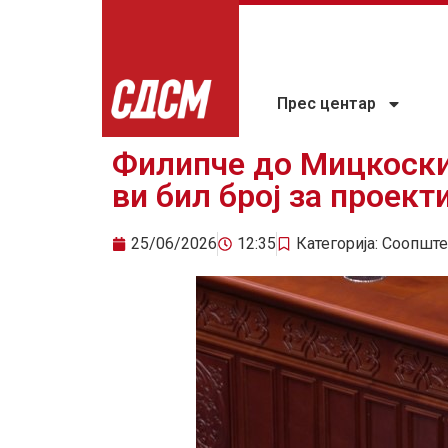
Прес центар
Филипче до Мицкоски
ви бил број за проект
25/06/2026
12:35
Категорија:
Соопште