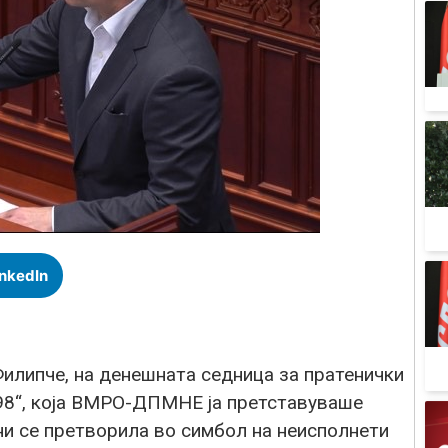
inkedIn
илипче, на денешната седница за пратенички
98“, која ВМРО-ДПМНЕ ја претставуваше
ини се претворила во симбол на неисполнети