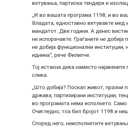
ветувања, партиски тендери и изолаци
„И во вашата програма 1198, и во ва
Владата, едноставно ветувавте мед и
мандатот. Две години. А денес висти
не испорачавте. Граѓаните не добија 
не добија функционални институции, н
иднина“, рече Филипче.
Тој истакна дека наместо најавените
слика.
„Што добија? Поскап живот, празни 
држава, партизирани институции, тенд
во програмата нема исполнето. Само л
Очигледно, тоа бил бројот 1198 и ниш
Според него, неисполнетите ветувања