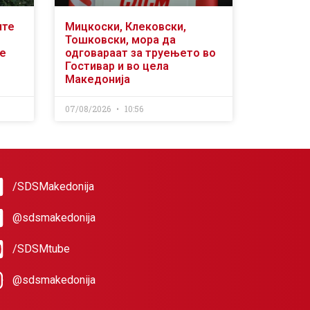
ите
Мицкоски, Клековски,
Тошковски, мора да
се
одговараат за труењето во
Гостивар и во цела
Македонија
07/08/2026
10:56
/SDSMakedonija
@sdsmakedonija
/SDSMtube
@sdsmakedonija