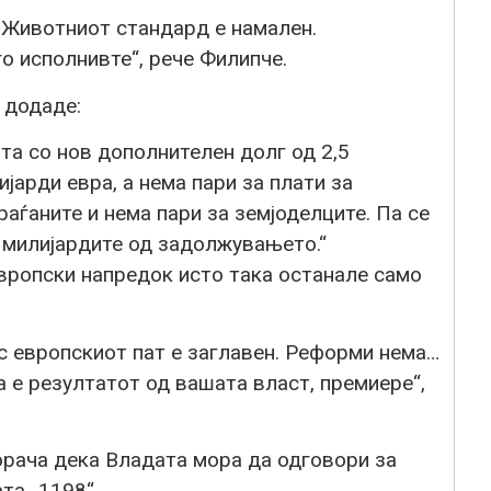
 Животниот стандард е намален.
о исполнивте“, рече Филипче.
 додаде:
та со нов дополнителен долг од 2,5
јарди евра, а нема пари за плати за
раѓаните и нема пари за земјоделците. Па се
 милијардите од задолжувањето.“
вропски напредок исто така останале само
с европскиот пат е заглавен. Реформи нема…
ва е резултатот од вашата власт, премиере“,
орача дека Владата мора да одговори за
та „1198“.