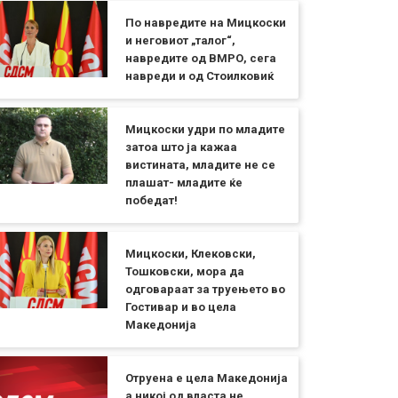
По навредите на Мицкоски
и неговиот „талог“,
навредите од ВМРО, сега
навреди и од Стоилковиќ
Мицкоски удри по младите
затоа што ја кажаа
вистината, младите не се
плашат- младите ќе
победат!
Мицкоски, Клековски,
Тошковски, мора да
одговараат за труењето во
Гостивар и во цела
Македонија
Отруена е цела Македонија
а никој од власта не