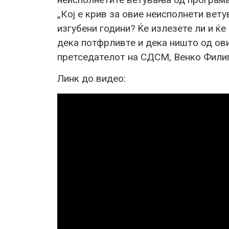
„Кој е крив за овие неисполнети вету
изгубени години? Ќе излезете ли и ќе
дека потфрливте и дека ништо од ов
претседателот на СДСМ, Венко Фили
Линк до видео: