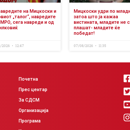
навредите на Мицкоски и
Мицкоски удри по млад
виот „талог“, навредите
затоа што ја кажаа
ВМРО, сега навреди и од
вистината, младите не 
илковиќ
плашат- младите ќе
победат!
8/2026
12:47
07/08/2026
11:35
Почетна
Прес центар
За СДСМ
Организација
Програма