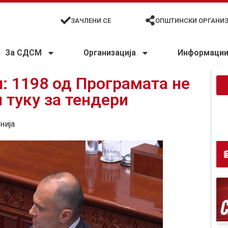
ЗАЧЛЕНИ СЕ
ОПШТИНСКИ ОРГАНИ
За СДСМ
Организација
Информации 
: 1198 од Програмата не
и туку за тендери
нија