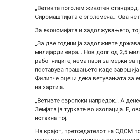
„Ветивте поголем животен стандард.
Сиромаштијата е зголемена… Ова не г
За економијата и задолжувањето, тој
„За две години ја задолживте држава
милијарди евра… Нов долг од 2,5 мили
работниците, нема пари за мерки за г
поставува прашањето каде завршија
Филипче оцени дека ветувањата за е
на хартија.
„Ветивте европски напредок… А дене
Земјата ја туркате во изолација. Е, о
истакна тој.
На крајот, претседателот на СДСМ п
неисполнетите ветувања од програма