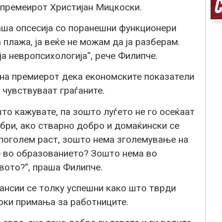
премеирот Христијан Мицкоски.
ваша опсесија со поранешни функционери
 плажа, ја веќе не можам да ја разберам.
ја невропсихологија“, рече Филипче.
 на премиерот дека економските показатели
 чувствуваат граѓаните.
што кажувате, па зошто луѓето не го осеќаат
обри, ако стварно добро и домаќински се
поголем раст, зошто нема зголемување на
е во образованието? Зошто нема во
вото?“, праша Филипче.
нансии се толку успешни како што тврди
оки примања за работниците.