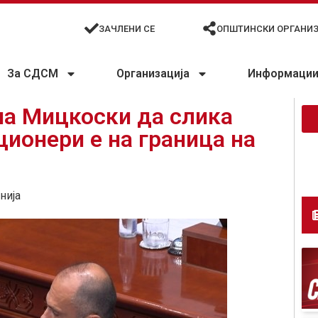
ЗАЧЛЕНИ СЕ
ОПШТИНСКИ ОРГАНИ
За СДСМ
Организација
Информации 
на Мицкоски да слика
ионери е на граница на
нија