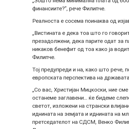
„Зошто нема минимална плата од 600 
финансиите?“, рече Филипче.
Реалноста е сосема поинаква од изјав
„Вистината е дека тоа што го говорит
презадолжени, дека парите одат за п
никаков бенефит од тоа како ја води
Филипче.
Тој предупреди и на, како што рече,
европската перспектива на државата
„Со вас, Христијан Мицкоски, ние сме
останеме заглавени… ќе бидеме слепо
светот, изложени на странски влијани
иднината на земјата и иднината на м
претседателот на СДСМ, Венко Фили