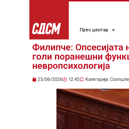
Прес центар
Филипче: Опсесијата 
голи поранешни функц
невропсихологија
25/06/2026
12:45
Категорија:
Соопште