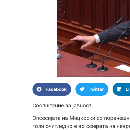
Facebook
Twitter
L
Соопштение за јавност
Опсесијата на Мицкоски со поранешни
голи очигледно е во сферата на невр