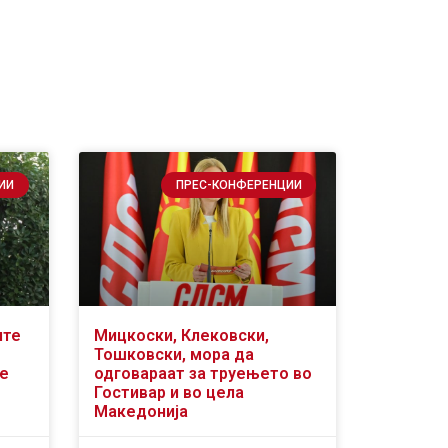
ИИ
ПРЕС-КОНФЕРЕНЦИИ
ите
Мицкоски, Клековски,
Тошковски, мора да
се
одговараат за труењето во
Гостивар и во цела
Македонија