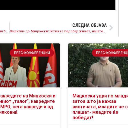
СЛЕДНА ОБЈАВА
Филипче до Мицкоски: 1198 од Програмата не ви бил број за проекти туку за тендери
Филипче до Мицкоски: Ветивте подобар живот, ништо не испорачавте, граѓаните живеат полошо
ПРЕС-КОНФЕРЕНЦИИ
ПРЕС-КОНФЕРЕНЦ
навредите на Мицкоски и
Мицкоски удри по млад
виот „талог“, навредите
затоа што ја кажаа
ВМРО, сега навреди и од
вистината, младите не 
илковиќ
плашат- младите ќе
победат!