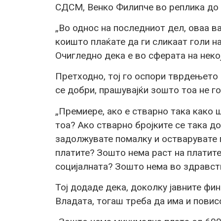
СДСМ, Венко Филипче во реплика до 
„Во однос на последниот дел, оваа 
коишто плаќате да ги сликаат голи на
Очигледно дека е во сферата на неко
Претходно, тој го оспори тврдењето
се добри, прашувајќи зошто тоа не го
„Премиере, ако е стварно така како 
тоа? Ако стварно бројките се така д
задолжувате помалку и остварувате 
платите? Зошто нема раст на платит
социјалната? Зошто нема во здравст
Тој додаде дека, доколку јавните фи
Владата, тогаш треба да има и повис