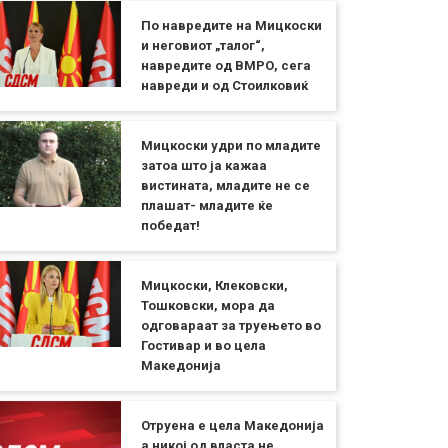
По навредите на Мицкоски
и неговиот „талог“,
навредите од ВМРО, сега
навреди и од Стоилковиќ
Мицкоски удри по младите
затоа што ја кажаа
вистината, младите не се
плашат- младите ќе
победат!
Мицкоски, Клековски,
Тошковски, мора да
одговараат за труењето во
Гостивар и во цела
Македонија
Отруена е цела Македонија
а никој од власта не