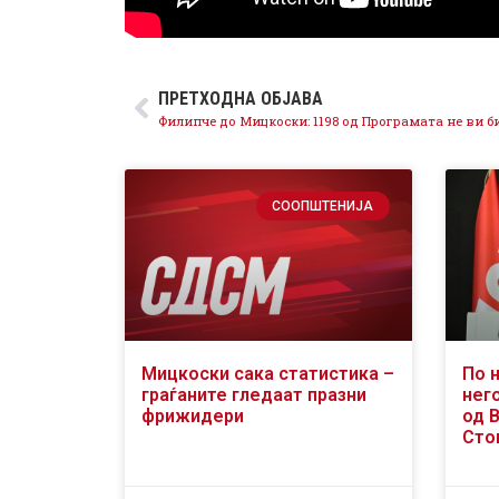
ПРЕТХОДНА ОБЈАВА
СООПШТЕНИЈА
Мицкоски сака статистика –
По 
граѓаните гледаат празни
него
фрижидери
од 
Сто