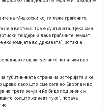
евра, ако така добро ги терате и ги водите
ите на Мицкоски кој ги лаже граѓаните.
е не е вистина. Тоа е суштината. Дека сме
артиски тендери и дека граѓаните немаат
те економијата во државата“, истакна
 последиците од актуелните политики врз
.
 на губитничката страна на историјата и ќе
 црево како што сме сега во Европа и во
ја на трети земји и ќе биде под ризик и
ладите коишто живеат тука“, порача
пче.