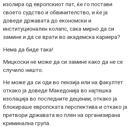
изолира од европскиот пат, ќе го постави
своето судство и обвинителство, и ќе ја
доведе државата до економски и
институционален колапс, сака мирно да си
замине и да се врати во академска кариера?
Нема да биде така!
Мицкоски не може да си замине како да не се
случило ништо.
Не може да си оди во пензија или на факултет
откако ја доведе Македонија во најтешка
изолација во последните децении, откако ја
блокираше европската перспектива и откако ја
претвори државата во плен на организирана
криминална група.