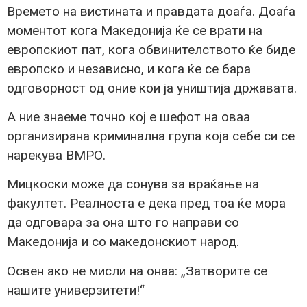
Времето на вистината и правдата доаѓа. Доаѓа
моментот кога Македонија ќе се врати на
европскиот пат, кога обвинителството ќе биде
европско и независно, и кога ќе се бара
одговорност од оние кои ја уништија државата.
А ние знаеме точно кој е шефот на оваа
организирана криминална група која себе си се
нарекува ВМРО.
Мицкоски може да сонува за враќање на
факултет. Реалноста е дека пред тоа ќе мора
да одговара за она што го направи со
Македонија и со македонскиот народ.
Освен ако не мисли на онаа: „Затворите се
нашите универзитети!“