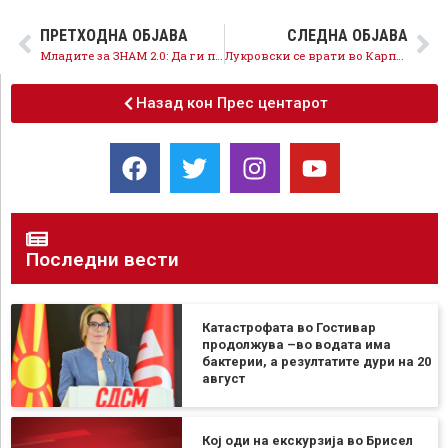
ПРЕТХОДНА ОБЈАВА
СЛЕДНА ОБЈАВА
Младите за ЗНАМ 2.0: Да ги погледнеме во очи оние кои зад затворени врати ја кројат нашата иднина
Лукровски се врати во Карпош: Значи прифати да одговара за Мицкоски?
Назад кон Прес центарот
Последни вести
Катастрофата во Гостивар
продолжува –во водата има
бактерии, а резултатите дури на 20
август
Кој оди на екскурзија во Брисел