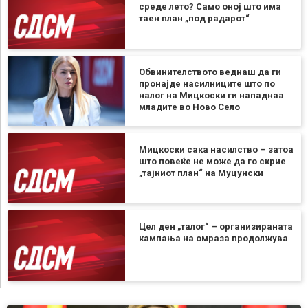
среде лето? Само оној што има
таен план „под радарот“
Обвинителството веднаш да ги
пронајде насилниците што по
налог на Мицкоски ги нападнаа
младите во Ново Село
Мицкоски сака насилство – затоа
што повеќе не може да го скрие
„тајниот план“ на Муцунски
Цел ден „талог“ – организираната
кампања на омраза продолжува