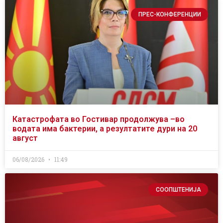
ПРЕС-КОНФЕРЕНЦИИ
Катастрофата во Гостивар продолжува –во
водата има бактерии, а резултатите дури на 20
август
06/08/2026
11:49
СООПШТЕНИЈА