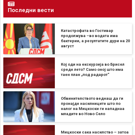
Последни вести
Катастрофата во Гостивар
продолжува –во водата има
бактерии, а резултатите дури на 20
август
Кој оди на екскурзија во Брисел
среде лето? Само оној што има
таен план „под радарот“
Обвинителството веднаш да ги
пронајде насилниците што по
налог на Мицкоски ги нападнаа
младите во Ново Село
Мицкоски сака насилство – затоа