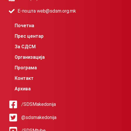
Е-пошта web@sdsm.org.mk
Почетна
Прес центар
За СДСМ
Организација
Програма
Контакт
Архива
/SDSMakedonija
@sdsmakedonija
/SDSMtube