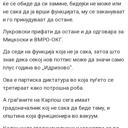
ќе се обиде да си замине, бидејќи не може или
не сака да ја врши функцијата, му се закануваат
и го принудуваат да остане.
Лукровски прифати да остане и да одговара за
Мицкоски и ВМРО-ОКГ.
Да седи на функција која не ја сака, затоа што
знае дека секој нов потпис може да значи само
плус година во „Идризово“.
Ова е партиска диктатура во која луѓето се
третираат како потрошна роба.
А граѓаните на Карпош сега имаат
градоначалник кој не сака да биде таму, и
општина која функционира во вакуум.