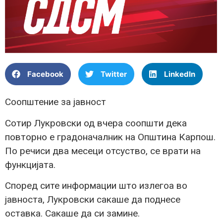
Facebook
Twitter
LinkedIn
Соопштение за јавност
Сотир Лукровски од вчера соопшти дека
повторно е градоначалник на Општина Карпош.
По речиси два месеци отсуство, се врати на
функцијата.
Според сите информации што излегоа во
јавноста, Лукровски сакаше да поднесе
оставка. Сакаше да си замине.