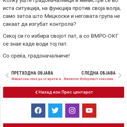
Колку уште градоначалници и министри се во
иста ситуација, на функција против своја волја,
само затоа што Мицкоски и неговата група не
сакаат да изгубат контрола?
Секој си го избира својот пат, а со ВМРО-ОКГ
се знае каде води тој пат.
Со среќа, градоначалниче!
ПРЕТХОДНА ОБЈАВА
СЛЕДНА ОБЈАВА
Мицкоски сака да се врати на факултет? Прво ќе мора да одговара за она што го направи со Македонија
Филипче: Изборниот законик како што е предложен не е ниту европски, ниту демократски
Назад кон Прес центарот