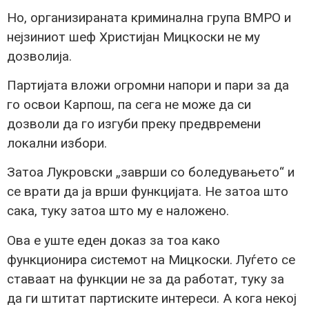
Но, организираната криминална група ВМРО и
нејзиниот шеф Христијан Мицкоски не му
дозволија.
Партијата вложи огромни напори и пари за да
го освои Карпош, па сега не може да си
дозволи да го изгуби преку предвремени
локални избори.
Затоа Лукровски „заврши со боледувањето“ и
се врати да ја врши функцијата. Не затоа што
сака, туку затоа што му е наложено.
Ова е уште еден доказ за тоа како
функционира системот на Мицкоски. Луѓето се
ставаат на функции не за да работат, туку за
да ги штитат партиските интереси. А кога некој