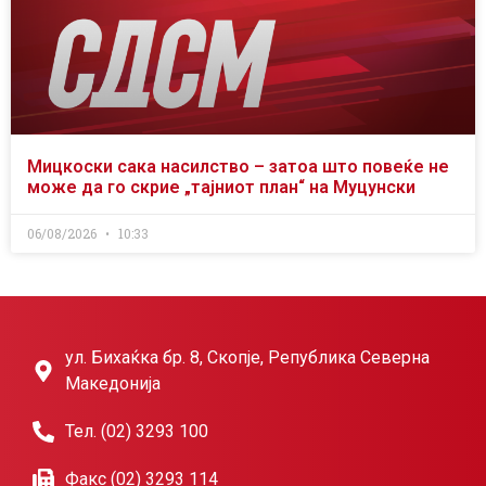
Мицкоски сака насилство – затоа што повеќе не
може да го скрие „тајниот план“ на Муцунски
06/08/2026
10:33
ул. Бихаќка бр. 8, Скопје, Република Северна
Македонија
Тел. (02) 3293 100
Факс (02) 3293 114