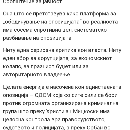
Соопштение за јавност
Она што се претставува како платформа за
„обединување на опозицијата“ во реалноста
има сосема спротивна цел: систематско
разбивање на опозицијата.
Ниту една сериозна критика кон власта. Ниту
еден збор за корупцијата, за економскиот
колапс, за празниот буџет или за
авторитарното владеење.
Целата енергија е насочена кон единствената
опозиција – СДСМ која со сите сили се бори
против огромната организирана криминална
група што преку Христијан Мицкоски има
целосна контрола врз правосудството,
судството и полицијата, а преку Орбан во