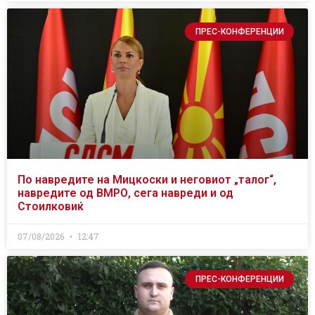
ПРЕС-КОНФЕРЕНЦИИ
По навредите на Мицкоски и неговиот „талог“,
навредите од ВМРО, сега навреди и од
Стоилковиќ
07/08/2026
12:47
ПРЕС-КОНФЕРЕНЦИИ