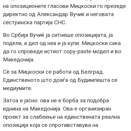
на опозиционите гласови Мицкоски го презеде
директно од Александар Вучиќ и неговата
сестринска партија СНС.
Во Србија Вучиќ ја ситнеше опозицијата, ја
подели, а дел од неа и ја купи. Мицкоски сака
да го спроведе истиот copy-paste модел и во
Македонија.
Сè за Мицкоски се работи од Белград.
Единственото што доаѓа од Будимпешта се
медиумите.
Затоа е јасно: ова не е борба за подобра
иднина на Македонија. Ова е организиран
проект за слабеење на единствената реална
опозиција која се спротивставува на