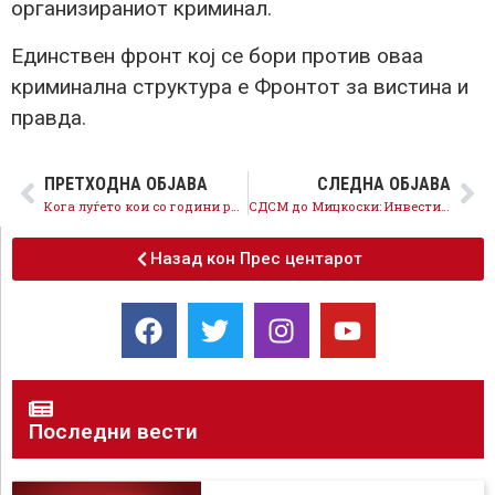
организираниот криминал.
Единствен фронт кој се бори против оваа
криминална структура е Фронтот за вистина и
правда.
ПРЕТХОДНА ОБЈАВА
СЛЕДНА ОБЈАВА
Кога луѓето кои со години работеа за СДСМ ја продаваат верата за вечера
СДСМ до Мицкоски: Инвестиции во дигитализација и луѓе или уништување на струја, екосистем и замена на младите?
Назад кон Прес центарот
Последни вести