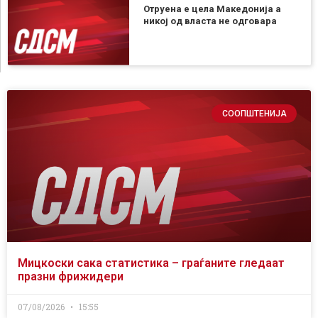
Отруена е цела Македонија а
никој од власта не одговара
СООПШТЕНИЈА
Мицкоски сака статистика – граѓаните гледаат
празни фрижидери
07/08/2026
15:55