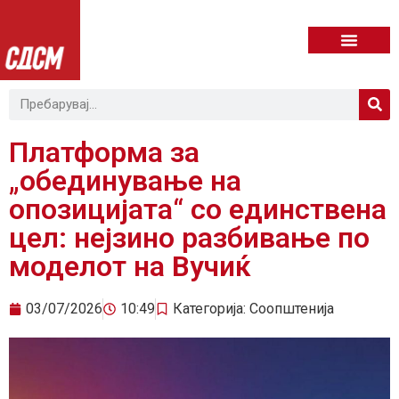
Платформа за
„обединување на
опозицијата“ со единствена
цел: нејзино разбивање по
моделот на Вучиќ
03/07/2026
10:49
Категорија:
Соопштенија