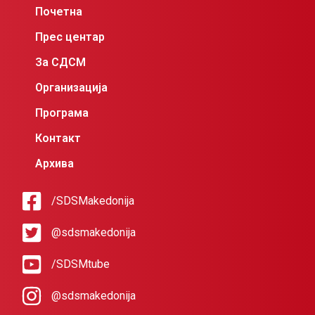
Почетна
Прес центар
За СДСМ
Организација
Програма
Контакт
Архива
/SDSMakedonija
@sdsmakedonija
/SDSMtube
@sdsmakedonija