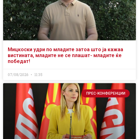
Мицкоски удри по младите затоа што ја кажаа
вистината, младите не се плашат- младите ќе
победат!
07/08/2026
11:35
ПРЕС-КОНФЕРЕНЦИИ