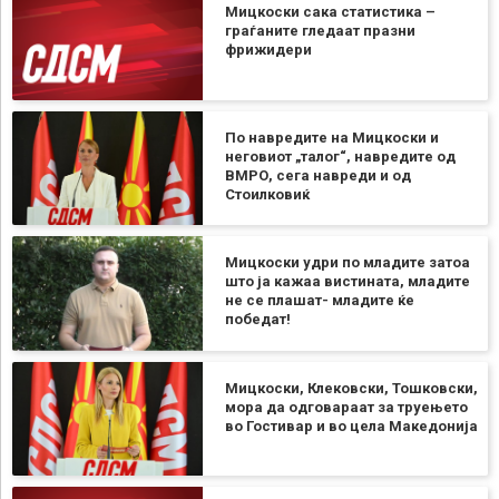
Мицкоски сака статистика –
граѓаните гледаат празни
фрижидери
По навредите на Мицкоски и
неговиот „талог“, навредите од
ВМРО, сега навреди и од
Стоилковиќ
Мицкоски удри по младите затоа
што ја кажаа вистината, младите
не се плашат- младите ќе
победат!
Мицкоски, Клековски, Тошковски,
мора да одговараат за труењето
во Гостивар и во цела Македонија