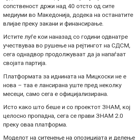
сопственост држи над 40 отсто од сите
медиуми во Македонија, додека на останатите
влијае преку закани и финансирање.
Истите луѓе кои наназад со години одвнатре
учествуваа во рушење на рејтингот на СДСМ,
сега однадвор продолжуваат да ја напаѓаат
својата партија.
Платформата за иднината на Мицкоски не е
нова – таа е лансирана уште пред неколку
месеци, само сега е официјализирана.
Исто како што беше и со проектот ЗНАМ, кој
целосно пропадна, сега се прави ЗНАМ 2.0
преку оваа платформа.
Моделот на ситенење на опозицијата и делење