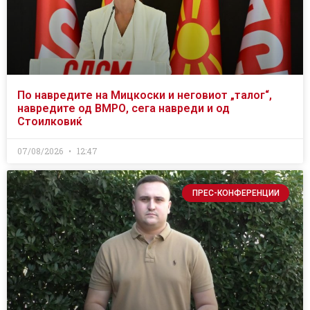
По навредите на Мицкоски и неговиот „талог“,
навредите од ВМРО, сега навреди и од
Стоилковиќ
07/08/2026
12:47
ПРЕС-КОНФЕРЕНЦИИ