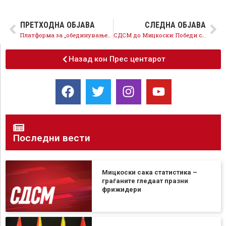
ПРЕТХОДНА ОБЈАВА
СЛЕДНА ОБЈАВА
Платформа за „обединување на опозицијата“ со единствена цел: нејзино разбивање по моделот на Вучиќ
СДСМ до Мицкоски: Победи со знаење или тендери со партиска книшка од ВМРО-ОКГ?
Назад кон Прес центарот
Последни вести
Мицкоски сака статистика –
граѓаните гледаат празни
фрижидери