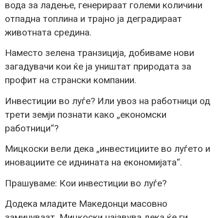
вода за ладење, генерираат големи количини
отпадна топлина и трајно ја деградираат
животната средина.
Наместо зелена транзиција, добиваме нови
загадувачи кои ќе ја уништат природата за
профит на странски компании.
Инвестиции во луѓе? Или увоз на работници од
трети земји познати како „економски
работници“?
Мицкоски вели дека „инвестициите во луѓето и
иновациите се иднината на економијата“.
Прашуваме: Кои инвестиции во луѓе?
Додека младите Македонци масовно
заминуваат, Мицкоски најавува дека ќе ги