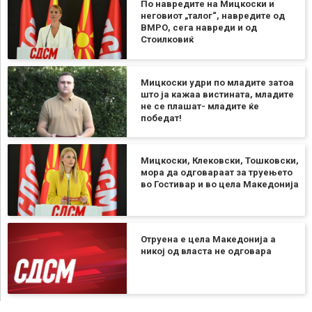
По навредите на Мицкоски и
неговиот „талог“, навредите од
ВМРО, сега навреди и од
Стоилковиќ
Мицкоски удри по младите затоа
што ја кажаа вистината, младите
не се плашат- младите ќе
победат!
Мицкоски, Клековски, Тошковски,
мора да одговараат за труењето
во Гостивар и во цела Македонија
Отруена е цела Македонија а
никој од власта не одговара