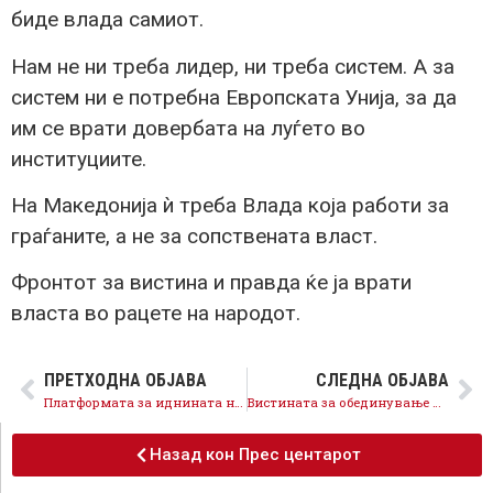
биде влада самиот.
Нам не ни треба лидер, ни треба систем. А за
систем ни е потребна Европската Унија, за да
им се врати довербата на луѓето во
институциите.
На Македонија ѝ треба Влада која работи за
граѓаните, а не за сопствената власт.
Фронтот за вистина и правда ќе ја врати
власта во рацете на народот.
ПРЕТХОДНА ОБЈАВА
СЛЕДНА ОБЈАВА
Платформата за иднината на Мицкоски – ново издание на стариот проект ЗНАМ
Вистината за обединување и вистината на Мицкоски и неговите сателити кои создаваат нови поделби!
Назад кон Прес центарот