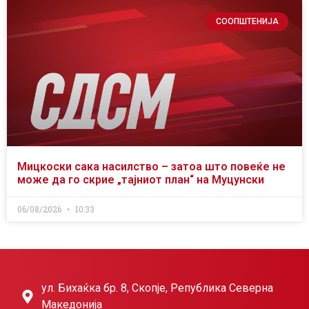
СООПШТЕНИЈА
Мицкоски сака насилство – затоа што повеќе не
може да го скрие „тајниот план“ на Муцунски
06/08/2026
10:33
ул. Бихаќка бр. 8, Скопје, Република Северна
Македонија