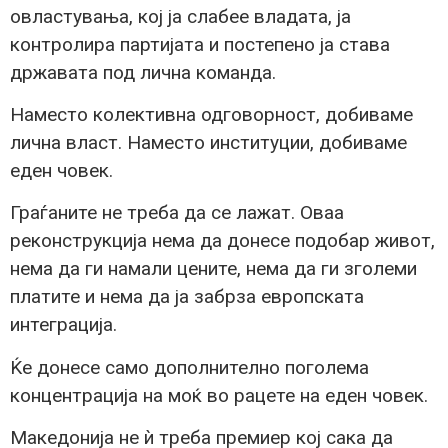
овластувања, кој ја слабее владата, ја
контролира партијата и постепено ја става
државата под лична команда.
Наместо колективна одговорност, добиваме
лична власт. Наместо институции, добиваме
еден човек.
Граѓаните не треба да се лажат. Оваа
реконструкција нема да донесе подобар живот,
нема да ги намали цените, нема да ги зголеми
платите и нема да ја забрза европската
интеграција.
Ќе донесе само дополнително поголема
концентрација на моќ во рацете на еден човек.
Македонија не ѝ треба премиер кој сака да