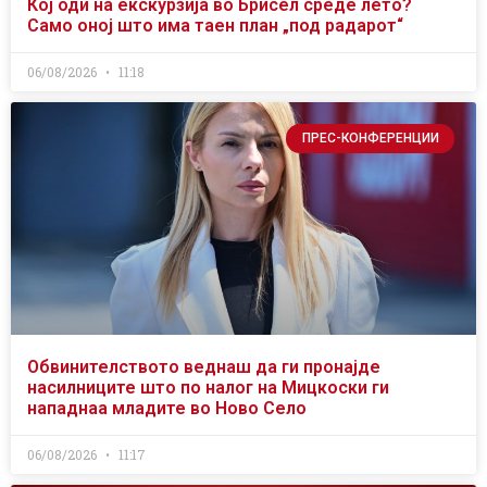
Кој оди на екскурзија во Брисел среде лето?
Само оној што има таен план „под радарот“
06/08/2026
11:18
ПРЕС-КОНФЕРЕНЦИИ
Обвинителството веднаш да ги пронајде
насилниците што по налог на Мицкоски ги
нападнаа младите во Ново Село
06/08/2026
11:17