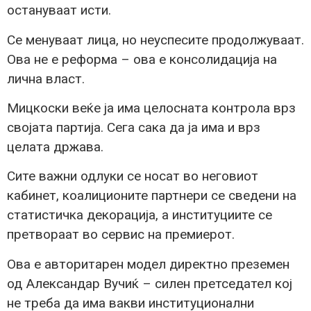
остануваат исти.
Се менуваат лица, но неуспесите продолжуваат.
Ова не е реформа – ова е консолидација на
лична власт.
Мицкоски веќе ја има целосната контрола врз
својата партија. Сега сака да ја има и врз
целата држава.
Сите важни одлуки се носат во неговиот
кабинет, коалиционите партнери се сведени на
статистичка декорација, а институциите се
претвораат во сервис на премиерот.
Ова е авторитарен модел директно преземен
од Александар Вучиќ – силен претседател кој
не треба да има вакви институционални