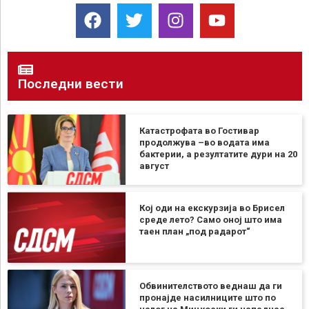
Последни вести
Катастрофата во Гостивар
продолжува –во водата има
бактерии, а резултатите дури на 20
август
Кој оди на екскурзија во Брисел
среде лето? Само оној што има
таен план „под радарот“
Обвинителството веднаш да ги
пронајде насилниците што по