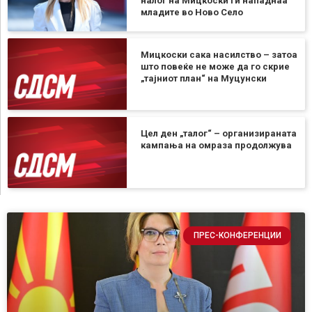
налог на Мицкоски ги нападнаа
младите во Ново Село
Мицкоски сака насилство – затоа
што повеќе не може да го скрие
„тајниот план“ на Муцунски
Цел ден „талог“ – организираната
кампања на омраза продолжува
ПРЕС-КОНФЕРЕНЦИИ