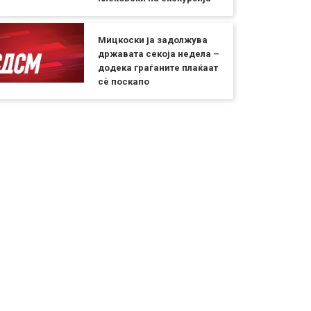
Мицкоски ја задолжува
државата секоја недела –
додека граѓаните плаќаат
сѐ поскапо