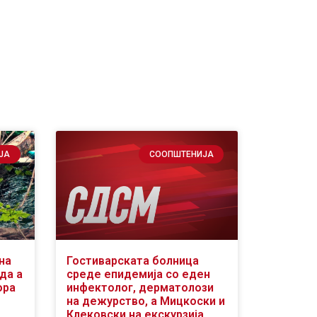
ЈА
СООПШТЕНИЈА
на
Гостиварската болница
да а
среде епидемија со еден
ора
инфектолог, дерматолози
на дежурство, а Мицкоски и
Клековски на екскурзија