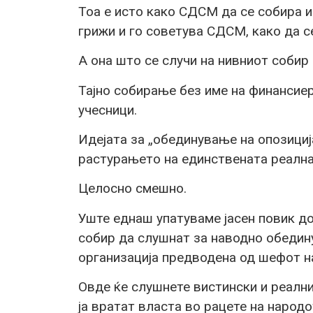
Тоа е исто како СДСМ да се собира 
грижи и го советува СДСМ, како да се
А она што се случи на нивниот собир
Тајно собирање без име на финансиер,
учесници.
Идејата за „обединување на опозициј
растурањето на единствената реална
Целосно смешно.
Уште еднаш упатуваме јасен повик до
собир да слушнат за наводно обедин
организација предводена од шефот н
Овде ќе слушнете вистински и реални
ја вратат власта во рацете на народо