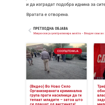
и да изградат подобра иднина за сите
Вратата е отворена.
ПРЕТХОДНА ОБЈАВА
СООПШТЕНИЈА
(Видео) Во Ново Село
Три
Организираната криминална
обн
група прати насилници да ги
вла
тепаат младите – затоа што
зад
се плашат од вистината!
мили