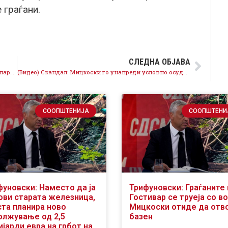
 граѓани.
СЛЕДНА ОБЈАВА
Мицкоски ја централизира моќта – Владее сам во партијата, владее сам во државата!
(Видео) Скандал: Мицкоски го унапреди условно осудениот бизнис партнер Димовски во ресор „добро владеење”
СООПШТЕНИЈА
СООПШТЕНИ
фуновски: Наместо да ја
Трифуновски: Граѓаните 
ови старата железница,
Гостивар се труеја со во
ста планира ново
Мицкоски отиде да отв
олжување од 2,5
базен
јарди евра на грбот на