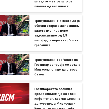
младите – затоа што се
плашат од вистината!
Трифуновски: Наместо да ја
обнови старата железница,
власта планира ново
задолжување од 2,5
милијарди евра на грбот на
граѓаните
Трифуновски: Граѓаните на
Гостивар се труеја со вода а
Мицкоски отиде да отвора
базен
Гостиварската болница
среде епидемија со еден
инфектолог, дерматолози на
дежурство, а Мицкоски и
Клековски на екскурзија