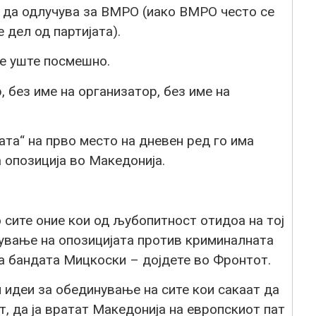
и да одлучува за ВМРО (иако ВМРО често се
 дел од партијата).
 е уште посмешно.
 без име на организатор, без име на
ата“ на прво место на дневен ред го има
 опозиција во Македонија.
 сите оние кои од љубопитност отидоа на тој
ување на опозицијата против криминалната
а бандата Мицкоски – дојдете во Фронтот.
 идеи за обединување на сите кои сакаат да
т, да ја вратат Македонија на европскиот пат