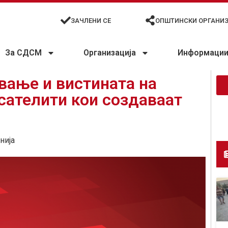
ЗАЧЛЕНИ СЕ
ОПШТИНСКИ ОРГАНИ
За СДСМ
Организација
Информации 
вање и вистината на
сателити кои создаваат
нија