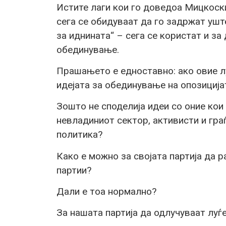
Истите лаги кои го доведоа Мицкоски
сега се обидуваат да го задржат ушт
за иднината“ – сега се користат и з
обединување.
Прашањето е едноставно: ако овие лу
идејата за обединување на опозиција
Зошто не споделија идеи со оние кои
невладиниот сектор, активисти и гра
политика?
Како е можно за својата партија да 
партии?
Дали е тоа нормално?
За нашата партија да одлучуваат луѓе