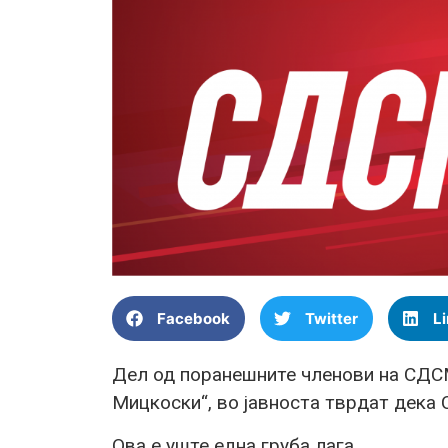
Facebook
Twitter
L
Дел од поранешните членови на СДСМ,
Мицкоски“, во јавноста тврдат дека
Ова е уште една груба лага.