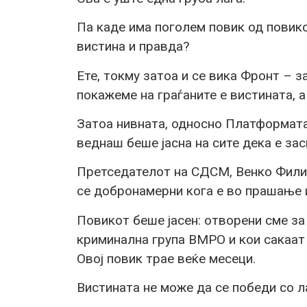
Па каде има поголем повик од повико
вистина и правда?
Ете, токму затоа и се вика Фронт – 
покажеме на граѓаните е вистината, а
Затоа нивната, односно Платформата
веднаш беше јасна на сите дека е зас
Претседателот на СДСМ, Венко Филипч
се добронамерни кога е во прашање 
Повикот беше јасен: отворени сме за
криминална група ВМРО и кои сакаат 
Овој повик трае веќе месеци.
Вистината не може да се победи со л