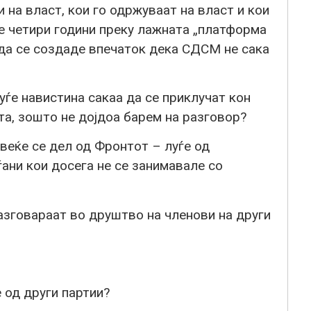
 на власт, кои го одржуваат на власт и кои
е четири години преку лажната „платформа
а да се создаде впечаток дека СДСМ не сака
ѓе навистина сакаа да се приклучат кон
та, зошто не дојдоа барем на разговор?
 веќе се дел од Фронтот – луѓе од
ѓани кои досега не се занимавале со
разговараат во друштво на членови на други
 од други партии?