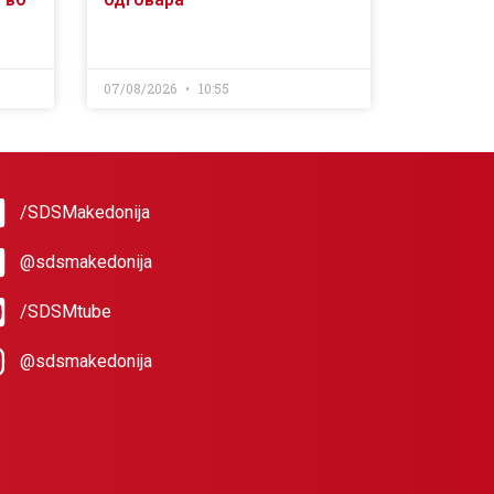
07/08/2026
10:55
/SDSMakedonija
@sdsmakedonija
/SDSMtube
@sdsmakedonija