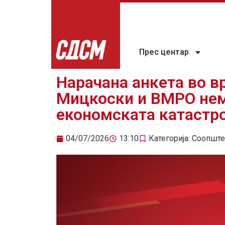
Прес центар
Нарачана анкета во в
Мицкоски и ВМРО нем
економската катастр
04/07/2026
13:10
Категорија:
Соопште