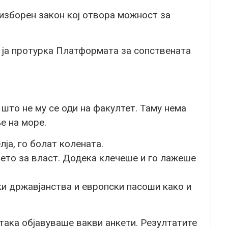
 изборен закон кој отвора можност за
а ја протурка Платформата за сопствената
што не му се оди на факултет. Таму нема
е на море.
ја, го болат колената.
ето за власт. Додека клечеше и го лажеше
ки државјанства и европски пасоши како и
 така објавуваше вакви анкети. Резултатите