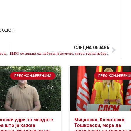
родот.
СЛЕДНА ОБЈАВА
(Видео) Скандал: Мицкоски го унапреди условно осудениот бизнис партнер Димовски во ресор „добро владеење”
ВМРО се плаши од изборен резултат, затоа турка изборен грабеж
ПРЕС-КОНФЕРЕНЦИИ
ПРЕС-КОНФЕРЕНЦ
коски удри по младите
Мицкоски, Клековски,
оа што ја кажаа
Тошковски, мора да
тината, младите не се
одговараат за труењето