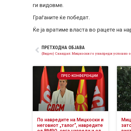
ги видовме.
Граѓаните ќе победат.
Ќе ја вратиме власта во рацете на на
ПРЕТХОДНА ОБЈАВА
ПРЕС-КОНФЕРЕНЦИИ
По навредите на Мицкоски и
Миц
неговиот „талог“, навредите
зат
од ВМРО, сега навреди и од
вис