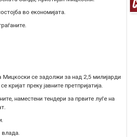
остојба во економијата.
раѓаните.
а Мицкоски се задолжи за над 2,5 милијарди
се кријат преку јавните претпријатија.
ните, наместени тендери за првите луѓе на
т.
и.
 влада.