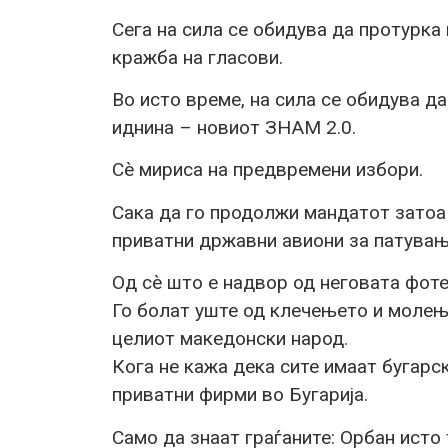
Сега на сила се обидува да протурка
кражба на гласови.
Во исто време, на сила се обидува д
иднина – новиот ЗНАМ 2.0.
Сè мириса на предвремени избори.
Сака да го продолжи мандатот затоа 
приватни државни авиони за патувањ
Од сè што е надвор од неговата фотел
Го болат уште од клечењето и молењ
целиот македонски народ.
Кога не кажа дека сите имаат бугарс
приватни фирми во Бугарија.
Само да знаат граѓаните: Орбан исто