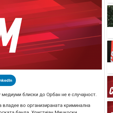
inkedIn
 медиуми блиски до Орбан не е случајност.
оја владее во организираната криминална
рската банда, Христијан Мицкоски.