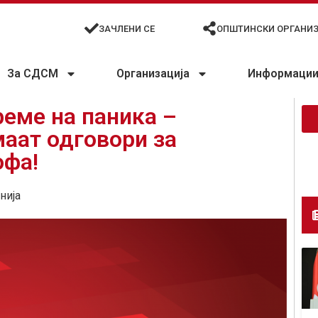
ЗАЧЛЕНИ СЕ
ОПШТИНСКИ ОРГАНИ
За СДСМ
Организација
Информации 
реме на паника –
аат одговори за
офа!
нија