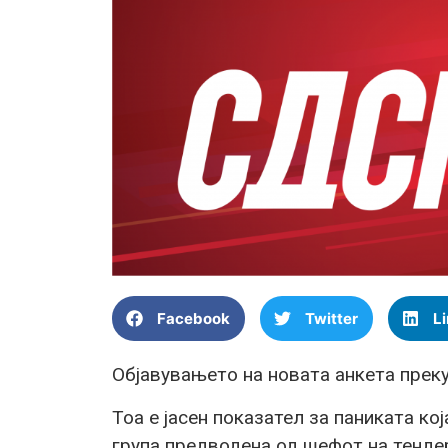
Facebook
Twitter
L
Објавувањето на новата анкета преку
Тоа е јасен показател за паниката к
група предводена од шефот на тенде