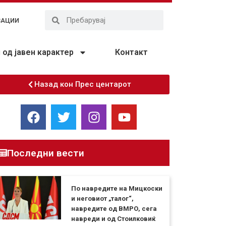
ЗАЦИИ
од јавен карактер
Контакт
Назад кон Прес центарот
Последни вести
По навредите на Мицкоски
и неговиот „талог“,
навредите од ВМРО, сега
навреди и од Стоилковиќ