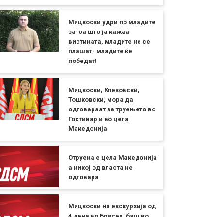
Мицкоски удри по младите
затоа што ја кажаа
вистината, младите не се
плашат- младите ќе
победат!
Мицкоски, Клековски,
Тошковски, мора да
одговараат за труењето во
Гостивар и во цела
Македонија
Отруена е цела Македонија
а никој од власта не
одговара
Мицкоски на екскурзија од
4 дена во Брисел, баш во