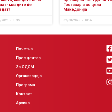
шат- младите ќе
Гостивар и во цела
едат!
Македонија
8/2026
11:35
07/08/2026
10:56
Почетна
Прес центар
За СДСМ
Организација
Програма
Контакт
Архива