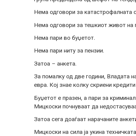
Нема одговори за катастрофалната с
Нема одговори за тешкиот живот на г
Нема пари во буџетот.
Нема пари ниту за пензии.
Затоа – анкета.
За помалку од две години, Владата н
евра. Кој знае колку скриени кредити 
Буџетот е празен, а пари за криминал
Мицкоски почнуваат да недостасуваа
Затоа сега доаѓаат нарачаните анкет
Мицкоски на сила ја укина техничката