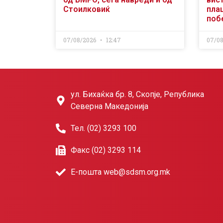
Стоилковиќ
пла
поб
07/08/2026
12:47
07/0
ул. Бихаќка бр. 8, Скопје, Република
Северна Македонија
Тел. (02) 3293 100
Факс (02) 3293 114
Е-пошта web@sdsm.org.mk