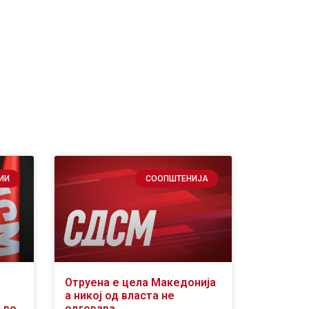
ИИ
СООПШТЕНИЈА
Отруена е цела Македонија
а никој од власта не
 во
одговара