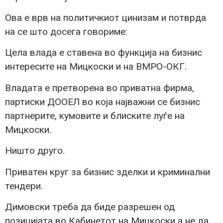
Ова е врв на политичкиот цинизам и потврда
на се што досега говориме:
Цела влада е ставена во функција на бизнис
интересите на Мицкоски и на ВМРО-ОКГ.
Владата е претворена во приватна фирма,
партиски ДООЕЛ во која најважни се бизнис
партнерите, кумовите и блиските луѓе на
Мицкоски.
Ништо друго.
Приватен круг за бизнис зделки и криминални
тендери.
Димовски треба да биде разрешен од
позицијата во Кабинетот на Мицкоски а не да