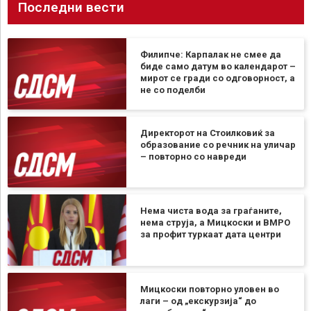
Последни вести
Филипче: Карпалак не смее да
биде само датум во календарот –
мирот се гради со одговорност, а
не со поделби
Директорот на Стоилковиќ за
образование со речник на уличар
– повторно со навреди
Нема чиста вода за граѓаните,
нема струја, а Мицкоски и ВМРО
за профит туркаат дата центри
Мицкоски повторно уловен во
лаги – од „екскурзија“ до