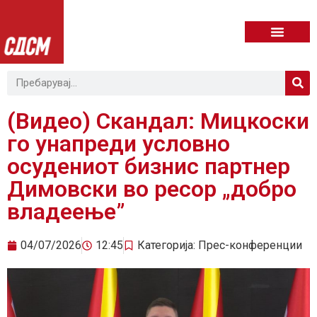
(Видео) Скандал: Мицкоски
го унапреди условно
осудениот бизнис партнер
Димовски во ресор „добро
владеење”
04/07/2026
12:45
Категорија:
Прес-конференции