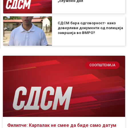
„службен дел“
СДСМ бара одговорност- како
доверливи документи од полиција
завршија во ВМРО?
СООПШТЕНИЈА
Филипче: Карпалак не смее да биде само датум