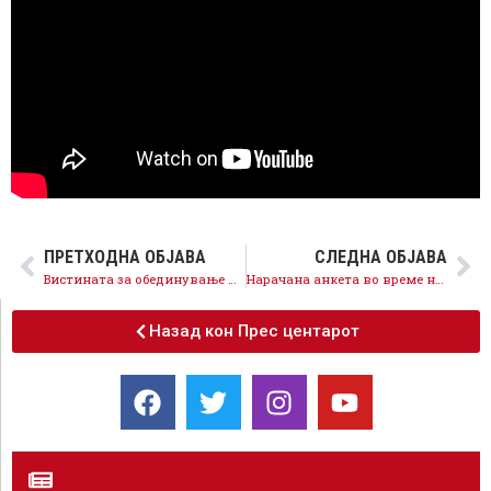
ПРЕТХОДНА ОБЈАВА
СЛЕДНА ОБЈАВА
Вистината за обединување и вистината на Мицкоски и неговите сателити кои создаваат нови поделби!
Нарачана анкета во време на паника – Мицкоски и ВМРО немаат одговори за економската катастрофа!
Назад кон Прес центарот