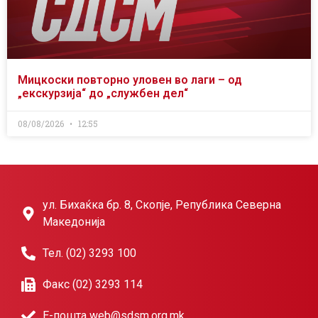
Мицкоски повторно уловен во лаги – од
„екскурзија“ до „службен дел“
08/08/2026
12:55
ул. Бихаќка бр. 8, Скопје, Република Северна
Македонија
Тел. (02) 3293 100
Факс (02) 3293 114
Е-пошта web@sdsm.org.mk