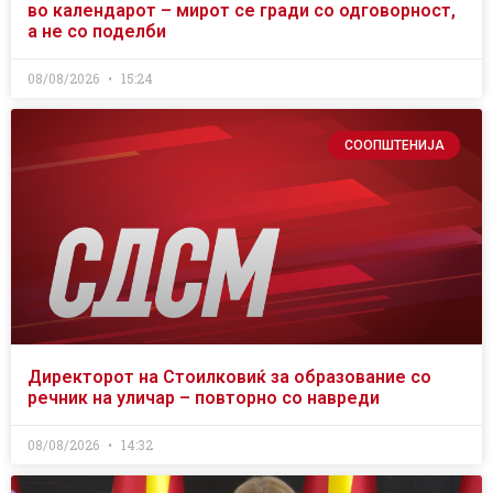
во календарот – мирот се гради со одговорност,
а не со поделби
08/08/2026
15:24
СООПШТЕНИЈА
Директорот на Стоилковиќ за образование со
речник на уличар – повторно со навреди
08/08/2026
14:32