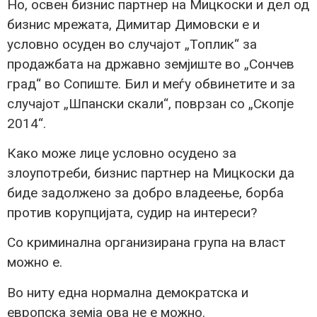
Но, освен бизнис партнер на Мицкоски и дел од
бизнис мрежата, Димитар Димовски е и
условно осуден во случајот „Топлик“ за
продажбата на државно земјиште во „Сончев
град“ во Сопиште. Бил и меѓу обвинетите и за
случајот „Шпански скали“, поврзан со „Скопје
2014“.
Како може лице условно осудено за
злоупотреби, бизнис партнер на Мицкоски да
биде задолжено за добро владеење, борба
против корупцијата, судир на интереси?
Со криминална организирана група на власт
можно е.
Во ниту една нормална демократска и
европска земја ова не е можно.