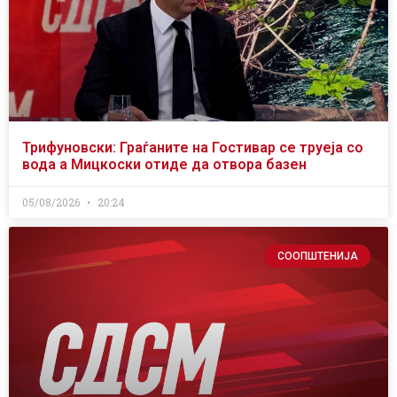
Трифуновски: Граѓаните на Гостивар се труеја со
вода а Мицкоски отиде да отвора базен
05/08/2026
20:24
СООПШТЕНИЈА