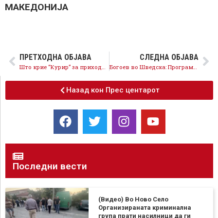
МАКЕДОНИЈА
ПРЕТХОДНА ОБЈАВА
СЛЕДНА ОБЈАВА
Што крие “Курир” за приходите од 1.3 милиони евра?
Богоев во Шведска: Програмата на СДСМ ќе ги задржи младите дома
Назад кон Прес центарот
Последни вести
(Видео) Во Ново Село
Организираната криминална
група прати насилници да ги