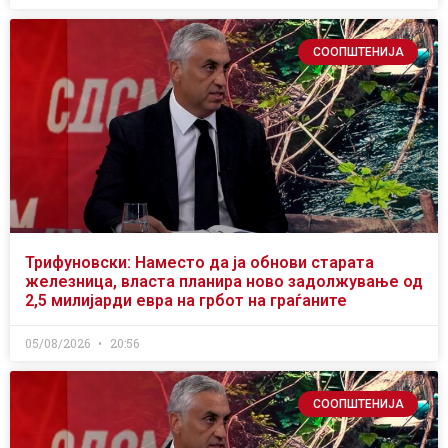
СООПШТЕНИЈА
Трифуновски: Наместо да ја обнови старата
железница, власта планира ново задолжување од
2,5 милијарди евра на грбот на граѓаните
05/08/2026
20:56
СООПШТЕНИЈА