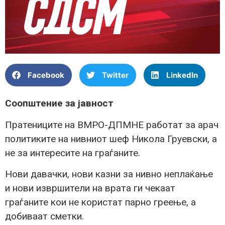
Facebook
Twitter
LinkedIn
Соопштение за јавност
Пратениците на ВМРО-ДПМНЕ работат за арач
политиките на нивниот шеф Никола Груевски, а
не за интересите на граѓаните.
Нови давачки, нови казни за нивно неплаќање
и нови извршители на врата ги чекаат
граѓаните кои не користат парно греење, а
добиваат сметки.