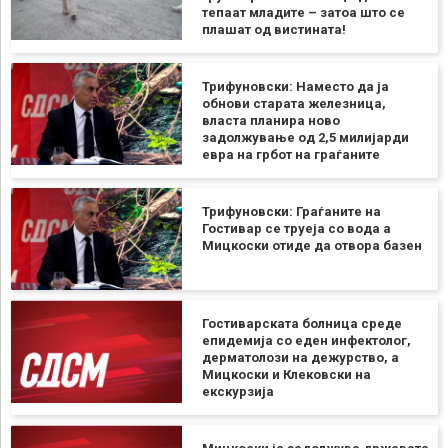
тепаат младите – затоа што се
плашат од вистината!
Трифуновски: Наместо да ја
обнови старата железница,
власта планира ново
задолжување од 2,5 милијарди
евра на грбот на граѓаните
Трифуновски: Граѓаните на
Гостивар се труеја со вода а
Мицкоски отиде да отвора базен
Гостиварската болница среде
епидемија со еден инфектолог,
дерматолози на дежурство, а
Мицкоски и Клековски на
екскурзија