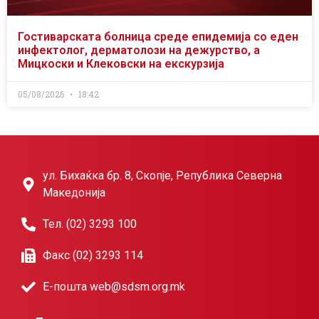
Гостиварската болница среде епидемија со еден
инфектолог, дерматолози на дежурство, а
Мицкоски и Клековски на екскурзија
05/08/2026
18:42
ул. Бихаќка бр. 8, Скопје, Република Северна
Македонија
Тел. (02) 3293 100
Факс (02) 3293 114
Е-пошта web@sdsm.org.mk