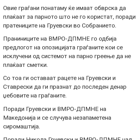
Овие граѓани понатаму ќе имаат обврска да
плаќаат за парното што не го користат, поради
пратениците на Груевски во Собранието.
Праниниците на ВМРО-ДПМНЕ го одбија
предлогот на опозицијата граѓаните кои се
исклучени од системот на парно греење да не
плаќаат сметки.
Со тоа ги оставаат рацете на Груевски и
Ставрески да ги празнат до последен денар
џебовите на граѓаните.
Поради Груевски и ВМРО-ДПМНЕ на
Македонија и се случува незапаметена
сиромаштија.
Поради Никола Груевски и ВМРО-ДПМНЕ над