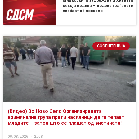
Мицкоски ја задолжува државата
секоја недела – додека граѓаните
плаќаат сѐ поскапо
СООПШТЕНИЈА
(Видео) Во Ново Село Организираната
криминална група прати насилници да ги тепаат
младите – затоа што се плашат од вистината!
05/08/2026
21:08