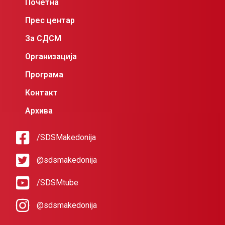
Почетна
Прес центар
За СДСМ
Организација
Програма
Контакт
Архива
/SDSMakedonija
@sdsmakedonija
/SDSMtube
@sdsmakedonija