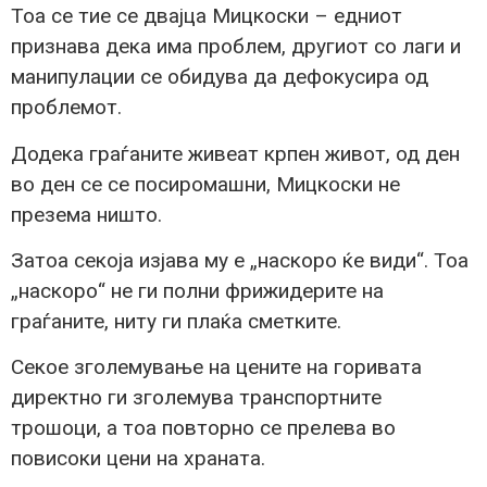
Тоа се тие се двајца Мицкоски – едниот
признава дека има проблем, другиот со лаги и
манипулации се обидува да дефокусира од
проблемот.
Додека граѓаните живеат крпен живот, од ден
во ден се се посиромашни, Мицкоски не
презема ништо.
Затоа секоја изјава му е „наскоро ќе види“. Тоа
„наскоро“ не ги полни фрижидерите на
граѓаните, ниту ги плаќа сметките.
Секое зголемување на цените на горивата
директно ги зголемува транспортните
трошоци, а тоа повторно се прелева во
повисоки цени на храната.