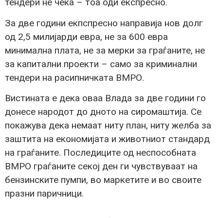
тендери не чека – тоа оди експресно.
За две години екпспресно направија нов долг
од 2,5 милијарди евра, не за 600 евра
минимална плата, не за мерки за граѓаните, не
за капитални проекти – само за криминални
тендери на расипничката ВМРО.
Вистината е дека оваа Влада за две години го
донесе народот до дното на сиромаштија. Се
покажува дека немаат ниту план, ниту желба за
заштита на економијата и животниот стандард
на граѓаните. Последиците од неспособната
ВМРО граѓаните секој ден ги чувствуваат на
бензинските пумпи, во маркетите и во своите
празни паричници.