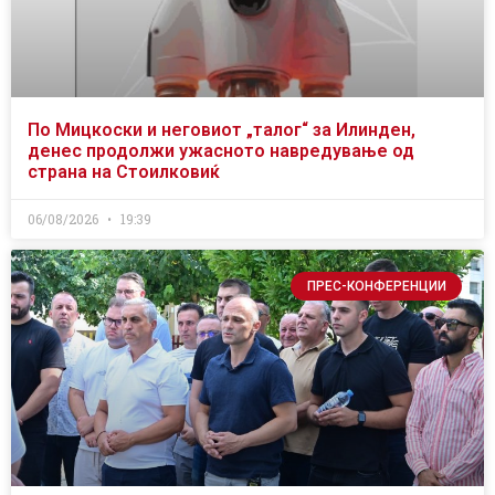
По Мицкоски и неговиот „талог“ за Илинден,
денес продолжи ужасното навредување од
страна на Стоилковиќ
06/08/2026
19:39
ПРЕС-КОНФЕРЕНЦИИ