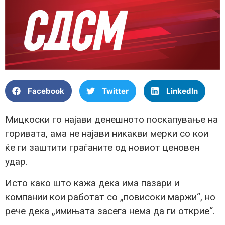
Facebook
Twitter
LinkedIn
Мицкоски го најави денешното поскапување на
горивата, ама не најави никакви мерки со кои
ќе ги заштити граѓаните од новиот ценовен
удар.
Исто како што кажа дека има пазари и
компании кои работат со „повисоки маржи“, но
рече дека „имињата засега нема да ги открие“.