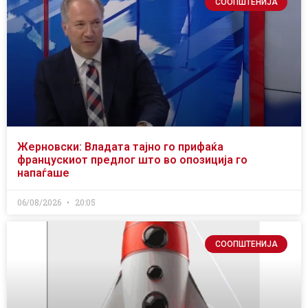
СООПШТЕНИЈА
Жерновски: Владата тајно го прифаќа
францускиот предлог што во опозиција го
напаѓаше
06/08/2026
20:05
СООПШТЕНИЈА