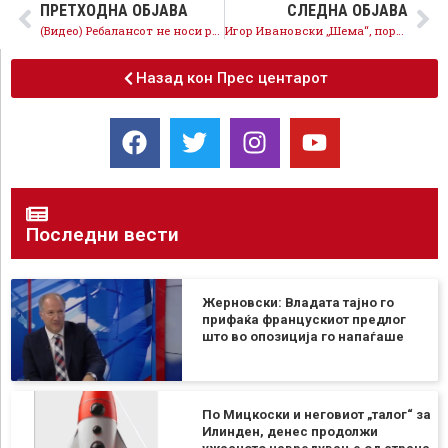
ПРЕТХОДНА ОБЈАВА
СЛЕДНА ОБЈАВА
(Видео) Ребалансот не носи развој, туку нова неизвесност – СДСМ има амандмани за граѓаните
Игор Ивановски „Шема“, поради своите шеми, не го споменува Мицкоски
Назад кон Прес центарот
Последни вести
Жерновски: Владата тајно го
прифаќа францускиот предлог
што во опозиција го напаѓаше
По Мицкоски и неговиот „талог“ за
Илинден, денес продолжи