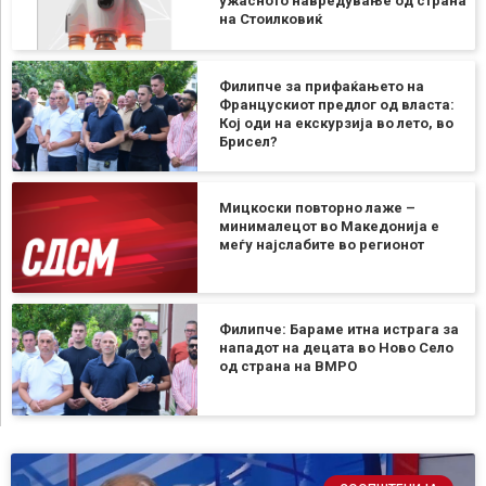
ужасното навредување од страна
на Стоилковиќ
Филипче за прифаќањето на
Францускиот предлог од власта:
Кој оди на екскурзија во лето, во
Брисел?
Мицкоски повторно лаже –
минималецот во Македонија е
меѓу најслабите во регионот
Филипче: Бараме итна истрага за
нападот на децата во Ново Село
од страна на ВМРО