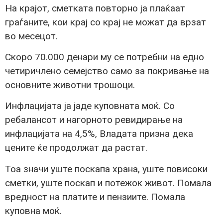
На крајот, сметката повторно ја плаќаат
граѓаните, кои крај со крај не можат да врзат
во месецот.
Скоро 70.000 денари му се потребни на едно
четиричлено семејство само за покривање на
основните животни трошоци.
Инфлацијата ја јаде куповната моќ. Со
ребалансот и нагорното ревидирање на
инфлацијата на 4,5%, Владата призна дека
цените ќе продолжат да растат.
Тоа значи уште поскапа храна, уште повисоки
сметки, уште поскап и потежок живот. Помала
вредност на платите и пензиите. Помала
куповна моќ.