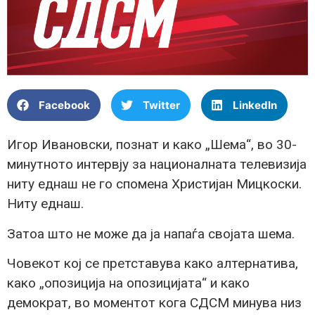
Facebook
Twitter
LinkedIn
Игор Ивановски, познат и како „Шема“, во 30-
минутното интервју за националната телевизија
ниту еднаш не го спомена Христијан Мицкоски.
Ниту еднаш.
Затоа што не може да ја напаѓа својата шема.
Човекот кој се претставува како алтернатива,
како „опозиција на опозицијата“ и како
демократ, во моментот кога СДСМ минува низ