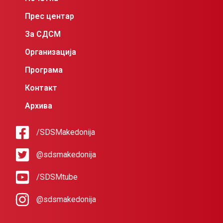
Прес центар
За СДСМ
Организација
Програма
Контакт
Архива
/SDSMakedonija
@sdsmakedonija
/SDSMtube
@sdsmakedonija