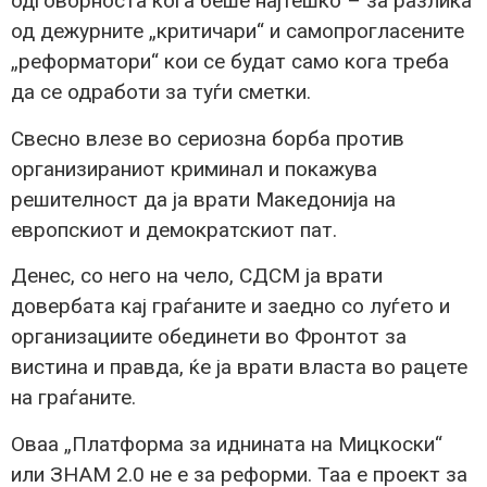
одговорноста кога беше најтешко – за разлика
од дежурните „критичари“ и самопрогласените
„реформатори“ кои се будат само кога треба
да се одработи за туѓи сметки.
Свесно влезе во сериозна борба против
организираниот криминал и покажува
решителност да ја врати Македонија на
европскиот и демократскиот пат.
Денес, со него на чело, СДСМ ја врати
довербата кај граѓаните и заедно со луѓето и
организациите обединети во Фронтот за
вистина и правда, ќе ја врати власта во рацете
на граѓаните.
Оваа „Платформа за иднината на Мицкоски“
или ЗНАМ 2.0 не е за реформи. Таа е проект за