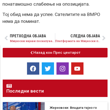
понатамошно слабеење на опозицијата.
Тој обид нема да успее. Сателитите на ВМРО
нема да поминат.
ПРЕТХОДНА ОБЈАВА
СЛЕДНА ОБЈАВА
Мицкоски најави поскапување на горивата, ама за граѓаните не најави никакви мерки
Платформата на Мицкоски против СДСМ
Назад кон Прес центарот
Последни вести
Жерновски: Владата тајно го