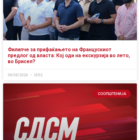
Филипче за прифаќањето на Францускиот
предлог од власта: Кој оди на екскурзија во лето,
во Брисел?
06/08/2026
16:52
СООПШТЕНИЈА