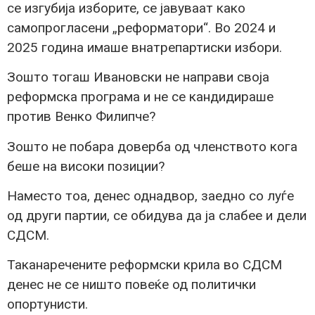
се изгубија изборите, се јавуваат како
самопрогласени „реформатори“. Во 2024 и
2025 година имаше внатрепартиски избори.
Зошто тогаш Ивановски не направи своја
реформска програма и не се кандидираше
против Венко Филипче?
Зошто не побара доверба од членството кога
беше на високи позиции?
Наместо тоа, денес однадвор, заедно со луѓе
од други партии, се обидува да ја слабее и дели
СДСМ.
Таканаречените реформски крила во СДСМ
денес не се ништо повеќе од политички
опортунисти.