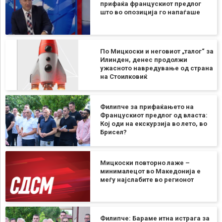
прифаќа францускиот предлог
што во опозиција го напаѓаше
По Мицкоски и неговиот „талог“ за
Илинден, денес продолжи
ужасното навредување од страна
на Стоилковиќ
Филипче за прифаќањето на
Францускиот предлог од власта:
Кој оди на екскурзија во лето, во
Брисел?
Мицкоски повторно лаже –
минималецот во Македонија е
меѓу најслабите во регионот
Филипче: Бараме итна истрага за