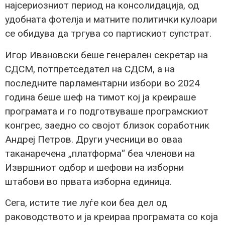
најсериозниот период на консолидација, од
удобната фотелја и матните политички кулоари
се обидува да тргува со партискиот супстрат.
Игор Ивановски беше генерален секретар на
СДСМ, потпретседател на СДСМ, а на
последните парламентарни избори во 2024
година беше шеф на тимот кој ја креираше
програмата и го подготвуваше програмскиот
конгрес, заедно со својот близок соработник
Андреј Петров. Други учесници во оваа
таканаречена „платформа“ беа членови на
Извршниот одбор и шефови на изборни
штабови во првата изборна единица.
Сега, истите тие луѓе кои беа дел од
раководството и ја креираа програмата со која