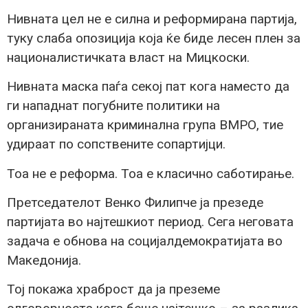
Нивната цел не е силна и реформирана партија,
туку слаба опозиција која ќе биде лесен плен за
националистичката власт на Мицкоски.
Нивната маска паѓа секој пат кога наместо да
ги нападнат погубните политики на
oрганизираната криминална група ВМРО, тие
удираат по сопствените сопартијци.
Тоа не е реформа. Тоа е класично саботирање.
Претседателот Венко Филипче ја презеде
партијата во најтешкиот период. Сега неговата
задача е обнова на социјалдемократијата во
Македонија.
Тој покажа храброст да ја преземе