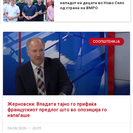
нападот на децата во Ново Село
од страна на ВМРО
СООПШТЕНИЈА
Жерновски: Владата тајно го прифаќа
францускиот предлог што во опозиција го
напаѓаше
06/08/2026
20:05