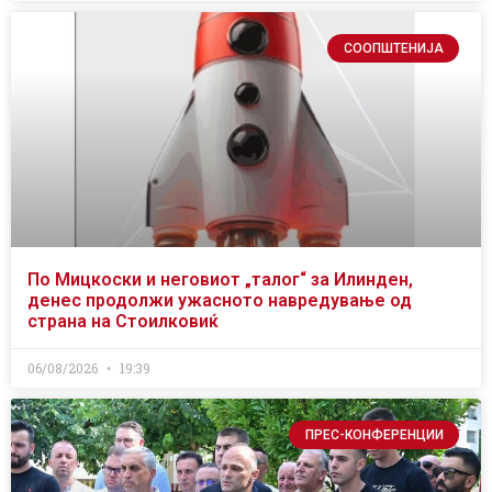
СООПШТЕНИЈА
По Мицкоски и неговиот „талог“ за Илинден,
денес продолжи ужасното навредување од
страна на Стоилковиќ
06/08/2026
19:39
ПРЕС-КОНФЕРЕНЦИИ