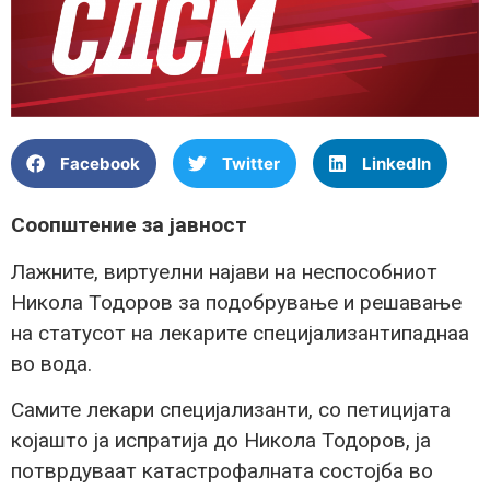
Facebook
Twitter
LinkedIn
Соопштение за јавност
Лажните, виртуелни најави на неспособниот
Никола Тодоров за подобрување и решавање
на статусот на лекарите специјализантипаднаа
во вода.
Самите лекари специјализанти, со петицијата
којашто ја испратија до Никола Тодоров, ја
потврдуваат катастрофалната состојба во