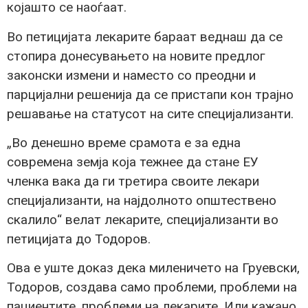
којашто се наоѓаат.
Во петицијата лекарите бараат веднаш да се
стопира донесувањето на новите предлог
законски измени и наместо со преодни и
парцијални решенија да се пристапи кон трајно
решавање на статусот на сите специјализанти.
„Во денешно време срамота е за една
современа земја која тежнее да стане ЕУ
членка вака да ги третира своите лекари
специјализанти, на најдолното општествено
скалило“ велат лекарите, специјализанти во
петицијата до Тодоров.
Ова е уште доказ дека миленичето на Груевски,
Тодоров, создава само проблеми, проблеми на
пациентите, проблеми на лекарите. Или кажано