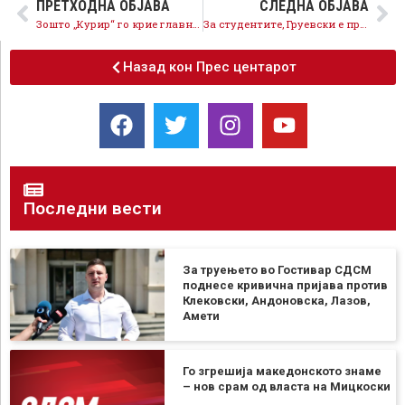
ПРЕТХОДНА ОБЈАВА
СЛЕДНА ОБЈАВА
Зошто „Курир“ го крие главниот и одговорен уредник?
За студентите, Груевски е прочитана книга
Назад кон Прес центарот
Последни вести
За труењето во Гостивар СДСМ
поднесе кривична пријава против
Клековски, Андоновска, Лазов,
Амети
Го згрешија македонското знаме
– нов срам од власта на Мицкоски