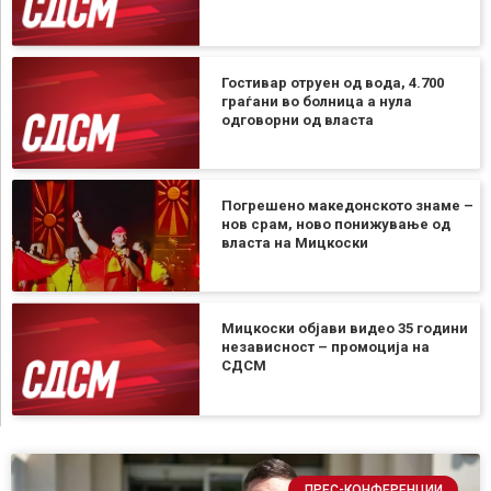
Гостивар отруен од вода, 4.700
граѓани во болница а нула
одговорни од власта
Погрешено македонското знаме –
нов срам, ново понижување од
власта на Мицкоски
Мицкоски објави видео 35 години
независност – промоција на
СДСМ
ПРЕС-КОНФЕРЕНЦИИ