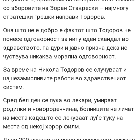
со зборовите на Зоран Ставрески – најмногу
стратешки грешки направи Тодоров.
Она што не е добро е фактот што Тодоров не
понесе одговорност за ниту еден скандал во
здравството, па дури и јавно призна дека не
чуствува никаква морална одговорност.
За време на Никола Тодоров се случуваат и
најнезамисливите работи во здравствениот
систем.
Сред бел ден се пука во лекари, умираат
родилки и новороденчиња, болниците не личат
на места кадешто се лекуваат луѓе туку на
места од некој хорор филм.
Дури 200 лекари годишно ја напуштаат земјава.