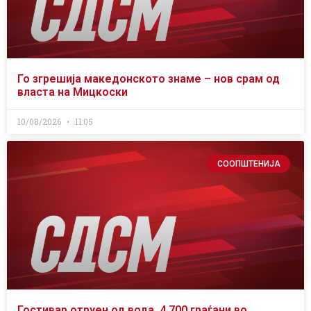
Го згрешија македонското знаме – нов срам од
власта на Мицкоски
10/08/2026
11:05
СООПШТЕНИЈА
Гостивар отруен од вода, 4.700 граѓани во