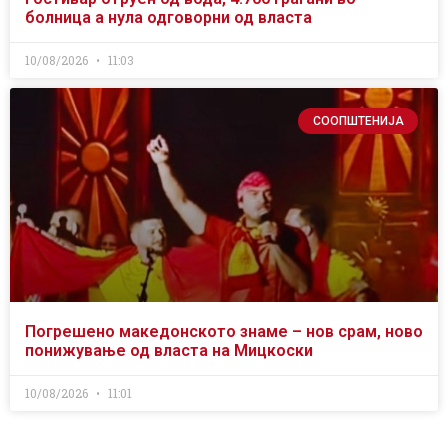
болница а нула одговорни од власта
10/08/2026
11:03
СООПШТЕНИЈА
Погрешено македонското знаме – нов срам, ново
понижување од власта на Мицкоски
10/08/2026
11:01