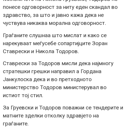
понесе одговорност за ниту еден скандал во
здравство, за што и јавно кажа дека не
чуствува никаква морална одговорност.
Граѓаните слушнаа што мислат и како се
нарекуваат меѓусебе сопартијците Зоран
Ставрески и Никола Тодоров.
Ставрески за Тодоров мисли дека најмногу
стратешки грешки направил а Гордана
Јанкулоска дека и во претходното
министерство Тодоров министерувал во
истиот тој стил.
За Груевски и Тодоров поважни се тендерите и
матните зделки отколку здравјето на
граѓаните.