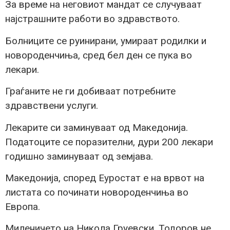
За време на неговиот мандат се случуваат
најстрашните работи во здравството.
Болниците се руинирани, умираат родилки и
новороденчиња, сред бел ден се пука во
лекари.
Граѓаните не ги добиваат потребните
здравствени услуги.
Лекарите си заминуваат од Македонија.
Податоците се поразителни, дури 200 лекари
годишно заминуваат од земјава.
Македонија, според Еуростат е на врвот на
листата со починати новороденчиња во
Европа.
Миленичето на Никола Груевски, Тодоров не