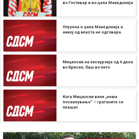
во Гостивар и во цела Македонија
Отруена е цела Македонија а
никој од власта не одговара
Мицкоски на екскурзија од 4 дена
во Брисел, баш во лето
Кога Мицкоски вели „нема
поскапување“ – граѓаните се
плашат