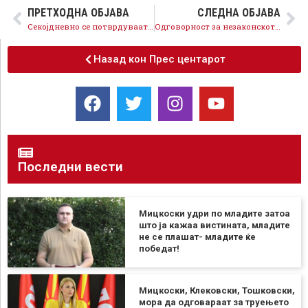
ПРЕТХОДНА ОБЈАВА
СЛЕДНА ОБЈАВА
Секојдневно се потврдуваат лагите на медиумските курири
Одговорност за незаконското прислушување
Назад кон Прес центарот
Последни вести
Мицкоски удри по младите затоа
што ја кажаа вистината, младите
не се плашат- младите ќе
победат!
Мицкоски, Клековски, Тошковски,
мора да одговараат за труењето