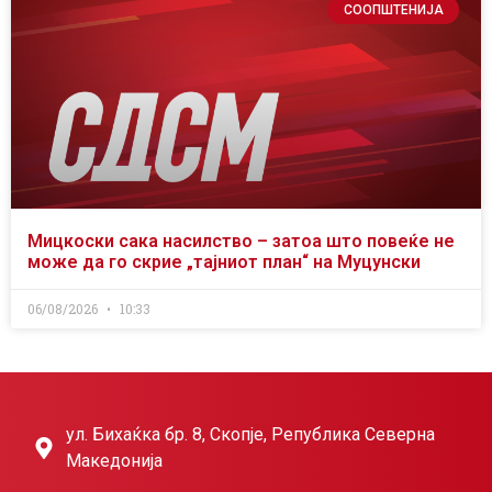
СООПШТЕНИЈА
Мицкоски сака насилство – затоа што повеќе не
може да го скрие „тајниот план“ на Муцунски
06/08/2026
10:33
ул. Бихаќка бр. 8, Скопје, Република Северна
Македонија