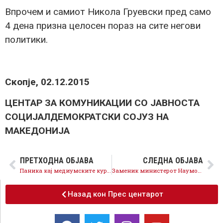
Впрочем и самиот Никола Груевски пред само
4 дена призна целосен пораз на сите негови
политики.
Скопје, 02.12.2015
ЦЕНТАР ЗА КОМУНИКАЦИИ СО ЈАВНОСТА
СОЦИЈАЛДЕМОКРАТСКИ СОЈУЗ НА
МАКЕДОНИЈА
ПРЕТХОДНА ОБЈАВА
СЛЕДНА ОБЈАВА
Паника кај медиумските курири
Заменик министерот Наумов гостин во 360 степени на Алсат-М ТВ
Назад кон Прес центарот