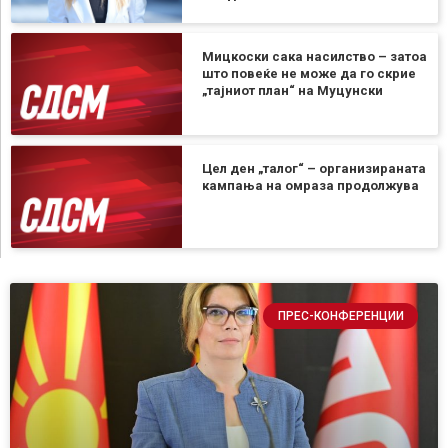
Мицкоски сака насилство – затоа
што повеќе не може да го скрие
„тајниот план“ на Муцунски
Цел ден „талог“ – организираната
кампања на омраза продолжува
ПРЕС-КОНФЕРЕНЦИИ