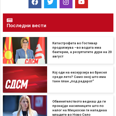
Последни вести
Катастрофата во Гостивар
продолжува –во водата има
бактерии, а резултатите дури на 20
август
Кој оди на екскурзија во Брисел
среде лето? Само оној што има
таен план „под радарот“
Обвинителството веднаш да ги
пронајде насилниците што по
налог на Мицкоски ги нападнаа
младите во Ново Село