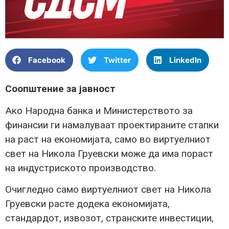
Facebook
Twitter
LinkedIn
Соопштение за јавност
Ако Народна банка и Министерството за
финансии ги намалуваат проектираните стапки
на раст на економијата, само во виртуелниот
свет на Никола Груевски може да има пораст
на индустриското производство.
Очигледно само виртуелниот свет на Никола
Груевски расте додека економијата,
стандардот, извозот, странските инвестиции,