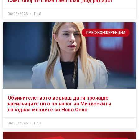
Само оној што има таен план „под радарот“
06/08/2026
11:18
ПРЕС-КОНФЕРЕНЦИИ
Обвинителството веднаш да ги пронајде
насилниците што по налог на Мицкоски ги
нападнаа младите во Ново Село
06/08/2026
11:17