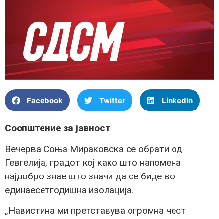
Facebook
Twitter
LinkedIn
Соопштение за јавност
Вечерва Соња Мираковска се обрати од
Гевгелија, градот кој како што напомена
најдобро знае што значи да се биде во
единаесетгодишна изолација.
„Навистина ми претставува огромна чест