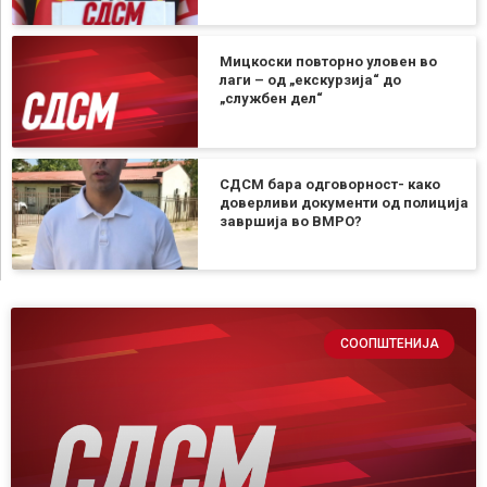
Мицкоски повторно уловен во
лаги – од „екскурзија“ до
„службен дел“
СДСМ бара одговорност- како
доверливи документи од полиција
завршија во ВМРО?
СООПШТЕНИЈА