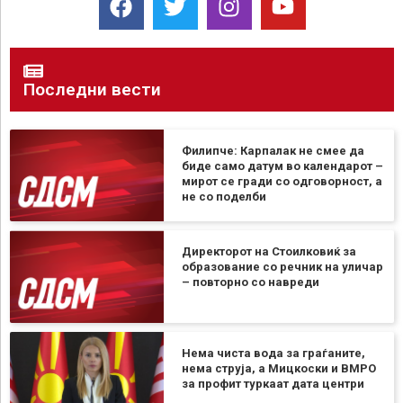
Последни вести
Филипче: Карпалак не смее да
биде само датум во календарот –
мирот се гради со одговорност, а
не со поделби
Директорот на Стоилковиќ за
образование со речник на уличар
– повторно со навреди
Нема чиста вода за граѓаните,
нема струја, а Мицкоски и ВМРО
за профит туркаат дата центри