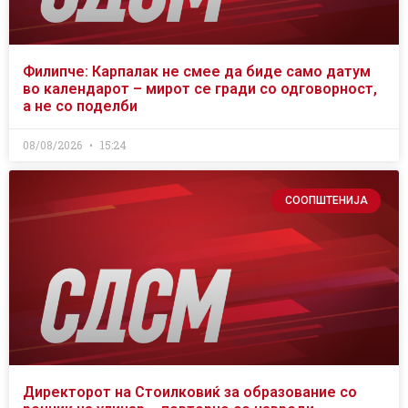
Филипче: Карпалак не смее да биде само датум
во календарот – мирот се гради со одговорност,
а не со поделби
08/08/2026
15:24
СООПШТЕНИЈА
Директорот на Стоилковиќ за образование со