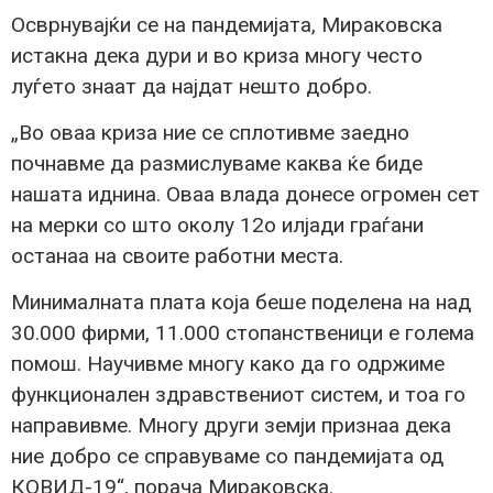
Осврнувајќи се на пандемијата, Мираковска
истакна дека дури и во криза многу често
луѓето знаат да најдат нешто добро.
„Во оваа криза ние се сплотивме заедно
почнавме да размислуваме каква ќе биде
нашата иднина. Оваа влада донесе огромен сет
на мерки со што околу 12о илјади граѓани
останаа на своите работни места.
Минималната плата која беше поделена на над
30.000 фирми, 11.000 стопанственици е голема
помош. Научивме многу како да го одржиме
функционален здравствениот систем, и тоа го
направивме. Многу други земји признаа дека
ние добро се справуваме со пандемијата од
КОВИД-19“, порача Мираковска.