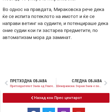
Во однос на правдата, Мираковска рече дека
ќе се испита потеклото на имотот и ќе се
направи ветинг на судиите, и потенцираше дека
оние судии кои ги застареа предметите, по
автоматизам мора да заминат.
ПРЕТХОДНА ОБЈАВА
СЛЕДНА ОБЈАВА
Претседателот Заев од Гевгелија: Нова македонска економија обезбедува уште повеќе пари назад кај граѓаните и компаниите!
Шекеринска: Зоран Заев е политичарот во Македонија кој ја има највисоката доверба и кај Македонците и кај Албанците
Назад кон Прес центарот