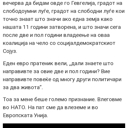
вечерва да бидам овде го Гевгелија, градот на
слободоумни луѓе, градот на слободни луѓе кои
точно знаат што значи ако една земја како
нашата 11 години затворена, и што значи сега
после две и пол години владеење на оваа
коалиција на чело со социјалдемократскиот
Сојуз.
Еден евро пратеник вели, „дали знаете што
направивте за овие две и пол години? Вие
направивте повеќе од многу други политичари
за два живота”.
Тоа за мене беше големо признание. Влеговме
во НАТО. На пат сме да влеземе и во
Европската Унија.