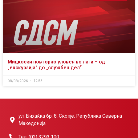
Мицкоски повторно уловен во лаги – од
„екскурзија“ до „службен дел“
08/08/2026
12:55
ул. Бихаќка бр. 8, Скопје, Република Северна
Македонија
Тел. (02) 3293 100