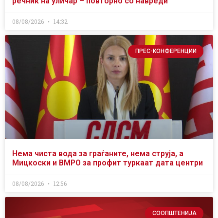
речник на уличар – повторно со навреди
08/08/2026
14:32
ПРЕС-КОНФЕРЕНЦИИ
Нема чиста вода за граѓаните, нема струја, а
Мицкоски и ВМРО за профит туркаат дата центри
08/08/2026
12:56
СООПШТЕНИЈА