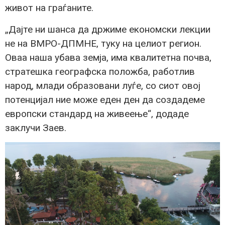
живот на граѓаните.
„Дајте ни шанса да држиме економски лекции
не на ВМРО-ДПМНЕ, туку на целиот регион.
Оваа наша убава земја, има квалитетна почва,
стратешка географска положба, работлив
народ, млади образовани луѓе, со сиот овој
потенцијал ние може еден ден да создадеме
европски стандард на живеење“, додаде
заклучи Заев.