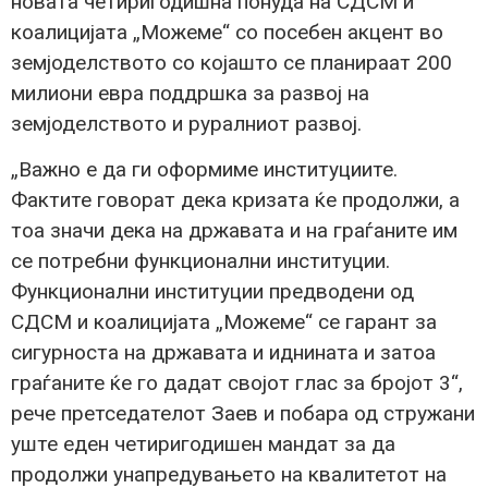
новата четиригодишна понуда на СДСМ и
коалицијата „Можеме“ со посебен акцент во
земјоделството со којашто се планираат 200
милиони евра поддршка за развој на
земјоделството и руралниот развој.
„Важно е да ги оформиме институциите.
Фактите говорат дека кризата ќе продолжи, а
тоа значи дека на државата и на граѓаните им
се потребни функционални институции.
Функционални институции предводени од
СДСМ и коалицијата „Можеме“ се гарант за
сигурноста на државата и иднината и затоа
граѓаните ќе го дадат својот глас за бројот 3“,
рече претседателот Заев и побара од стружани
уште еден четиригодишен мандат за да
продолжи унапредувањето на квалитетот на