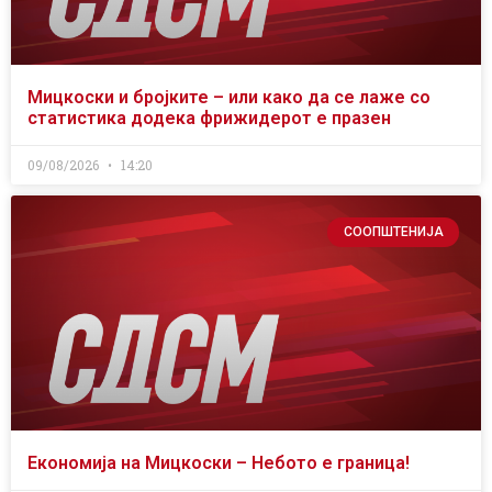
Мицкоски и бројките – или како да се лаже со
статистика додека фрижидерот е празен
09/08/2026
14:20
СООПШТЕНИЈА
Економија на Мицкоски – Небото е граница!