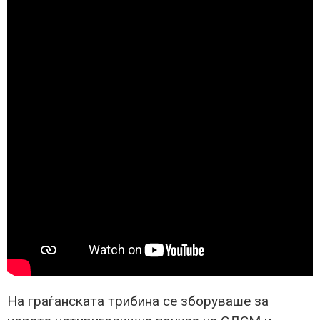
На граѓанската трибина се зборуваше за