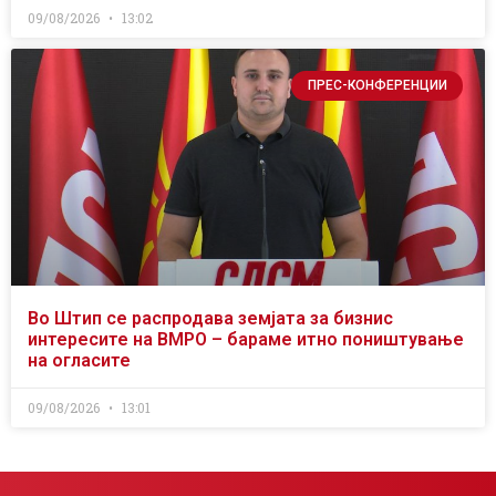
09/08/2026
13:02
ПРЕС-КОНФЕРЕНЦИИ
Во Штип се распродава земјата за бизнис
интересите на ВМРО – бараме итно поништување
на огласите
09/08/2026
13:01