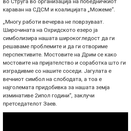
во Струга во организација на победничкиот
караван на СДСМ и коалицијата „Можеме“.
„Многу работи вечерва не поврзуваат.
Широчината на Охридското езеро ја
симболизира нашата широкогледост да ги
решаваме проблемите и да ги отвориме
перспективите. Мостовите на Дрим се како
мостовите на пријателство и соработка што ги
изградивме со нашите соседи. Јагулата е
вечниот симбол на слободата, а тоа е
најголемата придобивка за нашата земја
изминативе 2ипол години“, заклучи
претседателот Заев.