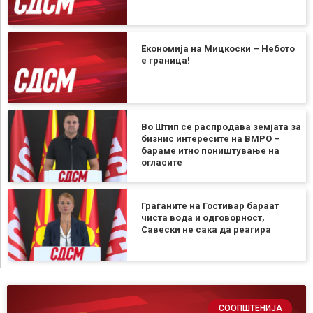
Економија на Мицкоски – Небото
е граница!
Во Штип се распродава земјата за
бизнис интересите на ВМРО –
бараме итно поништување на
огласите
Граѓаните на Гостивар бараат
чиста вода и одговорност,
Савески не сака да реагира
СООПШТЕНИЈА