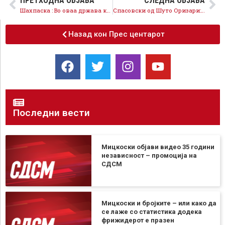
ПРЕТХОДНА ОБЈАВА
СЛЕДНА ОБЈАВА
Шахпаска : Во оваа држава конечно сите треба да сме еднакви пред законите, а тоа новиот закон за Јавно обвинителство го гарантира
Спасовски од Шуто Оризари: Парите ги враќаме кај граѓаните, влечеме кон развојна економија, режимот никогашповеќе нема да влече за уши
Назад кон Прес центарот
Последни вести
Мицкоски објави видео 35 години
независност – промоција на
СДСМ
Мицкоски и бројките – или како да
се лаже со статистика додека
фрижидерот е празен