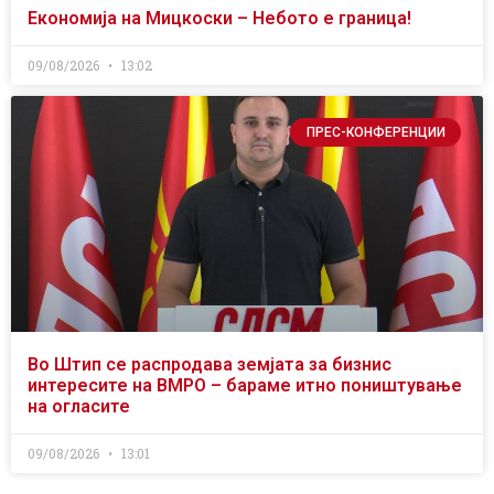
Економија на Мицкоски – Небото е граница!
09/08/2026
13:02
ПРЕС-КОНФЕРЕНЦИИ
Во Штип се распродава земјата за бизнис
интересите на ВМРО – бараме итно поништување
на огласите
09/08/2026
13:01