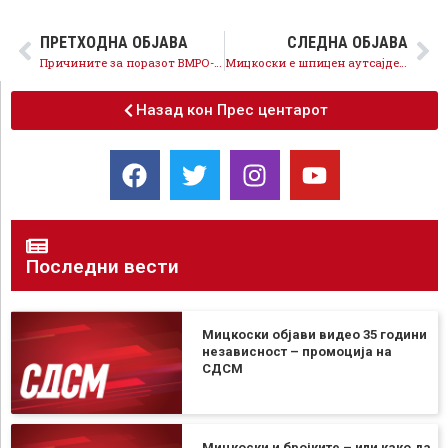
ПРЕТХОДНА ОБЈАВА
СЛЕДНА ОБЈАВА
Причините за поразот ВМРО-ДПМНЕ и Мицкоски да ги бараат кај нив, на слободни, фер и демократски избори победи концептот на СДСМ и Коалицијата „Можеме“
Мицкоски е шпицен аутсајдер, после трет пораз на избори одбива да се помири дека граѓаните не ги поддржуваат неговите груевистички политики
Назад кон Прес центарот
Последни вести
Мицкоски објави видео 35 години
независност – промоција на
СДСМ
Мицкоски и бројките – или како да