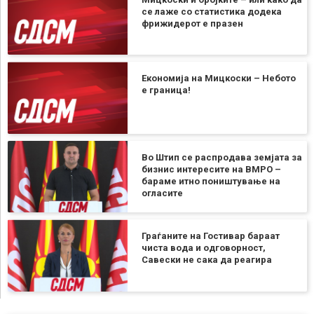
се лаже со статистика додека
фрижидерот е празен
Економија на Мицкоски – Небото
е граница!
Во Штип се распродава земјата за
бизнис интересите на ВМРО –
бараме итно поништување на
огласите
Граѓаните на Гостивар бараат
чиста вода и одговорност,
Савески не сака да реагира