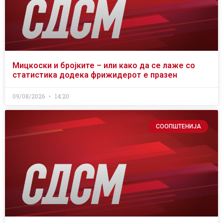
Мицкоски и бројките – или како да се лаже со
статистика додека фрижидерот е празен
09/08/2026
14:20
СООПШТЕНИЈА