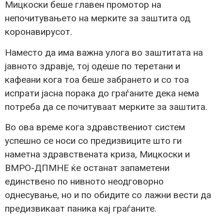
Мицкоски беше главен промотор на
непочитувањето на мерките за заштита од
коронавирусот.
Наместо да има важна улога во заштитата на
јавното здравје, тој одеше по теретани и
кафеани кога тоа беше забрането и со тоа
испрати јасна порака до граѓаните дека нема
потреба да се почитуваат мерките за заштита.
Во ова време кога здравствениот систем
успешно се носи со предизвиците што ги
наметна здравствената криза, Мицкоски и
ВМРО-ДПМНЕ ќе останат запаметени
единствено по нивното неодговорно
однесување, но и по обидите со лажни вести да
предизвикаат паника кај граѓаните.