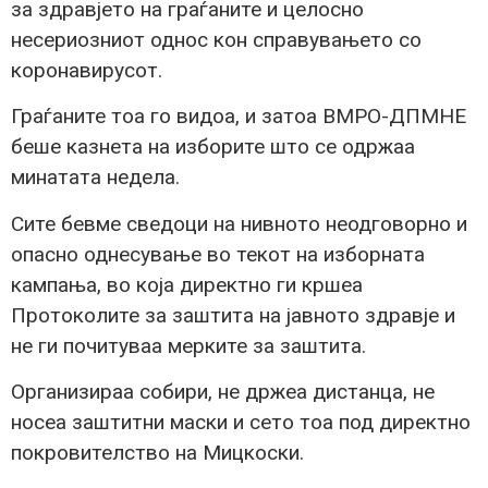
за здравјето на граѓаните и целосно
несериозниот однос кон справувањето со
коронавирусот.
Граѓаните тоа го видоа, и затоа ВМРО-ДПМНЕ
беше казнета на изборите што се одржаа
минатата недела.
Сите бевме сведоци на нивното неодговорно и
опасно однесување во текот на изборната
кампања, во која директно ги кршеа
Протоколите за заштита на јавното здравје и
не ги почитуваа мерките за заштита.
Организираа собири, не држеа дистанца, не
носеа заштитни маски и сето тоа под директно
покровителство на Мицкоски.