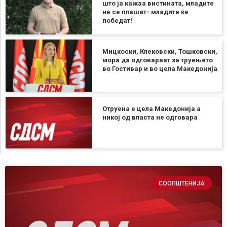
што ја кажаа вистината, младите
не се плашат- младите ќе
победат!
Мицкоски, Клековски, Тошковски,
мора да одговараат за труењето
во Гостивар и во цела Македонија
Отруена е цела Македонија а
никој од власта не одговара
СООПШТЕНИЈА