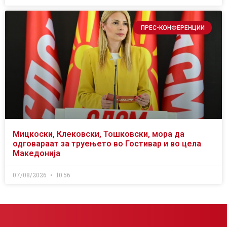
ПРЕС-КОНФЕРЕНЦИИ
Мицкоски, Клековски, Тошковски, мора да
одговараат за труењето во Гостивар и во цела
Македонија
07/08/2026
10:56