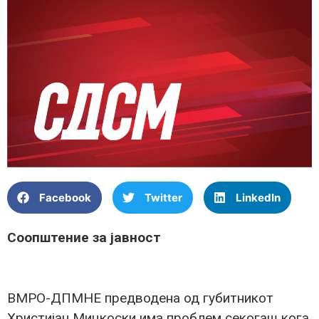
Facebook
Twitter
LinkedIn
Соопштение за јавност
ВМРО-ДПМНЕ предводена од губитникот
Христијан Мицкоски има проблем секогаш кога