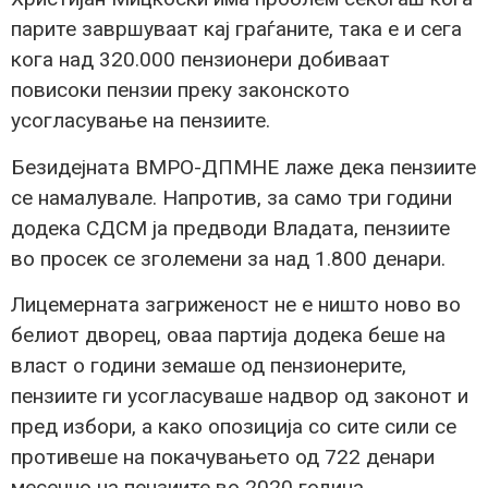
парите завршуваат кај граѓаните, така е и сега
кога над 320.000 пензионери добиваат
повисоки пензии преку законското
усогласување на пензиите.
Безидејната ВМРО-ДПМНЕ лаже дека пензиите
се намалувале. Напротив, за само три години
додека СДСМ ја предводи Владата, пензиите
во просек се зголемени за над 1.800 денари.
Лицемерната загриженост не е ништо ново во
белиот дворец, оваа партија додека беше на
власт о години земаше од пензионерите,
пензиите ги усогласуваше надвор од законот и
пред избори, а како опозиција со сите сили се
противеше на покачувањето од 722 денари
месечно на пензиите во 2020 година.