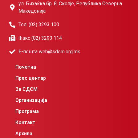
ул. Бихаќка бр. 8, Скопје, Република Северна
Македонија
Тел. (02) 3293 100
Факс (02) 3293 114
Е-пошта web@sdsm.org.mk
Почетна
Прес центар
За СДСМ
Организација
Програма
Контакт
Архива