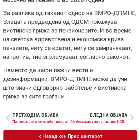
За разлика од таквиот однос на ВМРО-ДПМНЕ;
Владата предводена од СДСМ покажува
вистинска грижа за пензионерите. И во време
на светска здравствена и економска криза
пензиите, ниту се кратат, ниту се замрзнуваат,
напротив, тие зголемуваат согласно законот.
Наместо да шири лажни вести и
дезинформации, ВМРО-ДПМНЕ може да учи
што значи одговорно работење и вистинска
грижа за сите граѓани.
ПРЕТХОДНА ОБЈАВА
СЛЕДНА ОБЈАВА
Пандемијата се стабилизира, следува вакцинацијата како последната фаза од борбата против коронавирусот
Со бескаматната линија КОВИД 3 одобрени 1.276 барања за кредити во вредност од 14,7 милиони евра, поддршката за стопанството продолжува
Назад кон Прес центарот