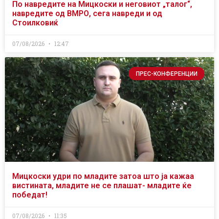
По навредите на Мицкоски и неговиот „талог“,
навредите од ВМРО, сега навреди и од
Стоилковиќ
07/08/2026
12:47
ПРЕС-КОНФЕРЕНЦИИ
Мицкоски удри по младите затоа што ја кажаа
вистината, младите не се плашат- младите ќе
победат!
07/08/2026
11:35