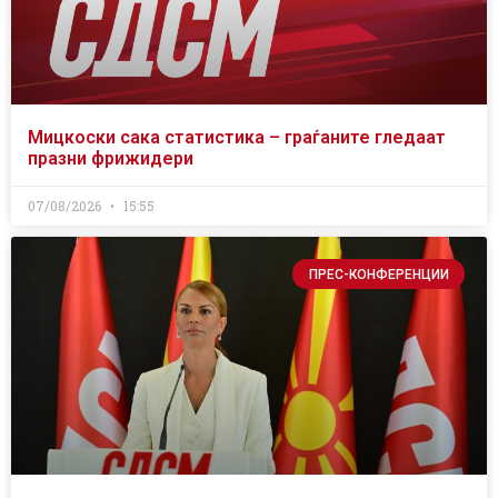
Мицкоски сака статистика – граѓаните гледаат
празни фрижидери
07/08/2026
15:55
ПРЕС-КОНФЕРЕНЦИИ