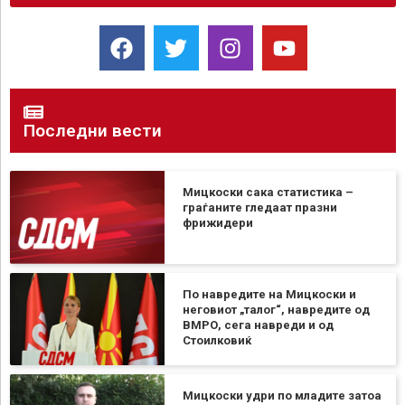
Последни вести
Мицкоски сака статистика –
граѓаните гледаат празни
фрижидери
По навредите на Мицкоски и
неговиот „талог“, навредите од
ВМРО, сега навреди и од
Стоилковиќ
Мицкоски удри по младите затоа