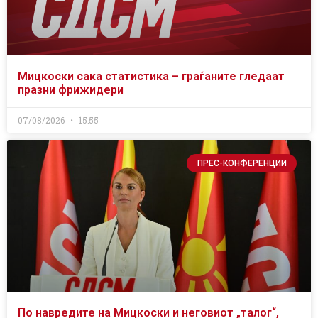
Мицкоски сака статистика – граѓаните гледаат
празни фрижидери
07/08/2026
15:55
ПРЕС-КОНФЕРЕНЦИИ
По навредите на Мицкоски и неговиот „талог“,