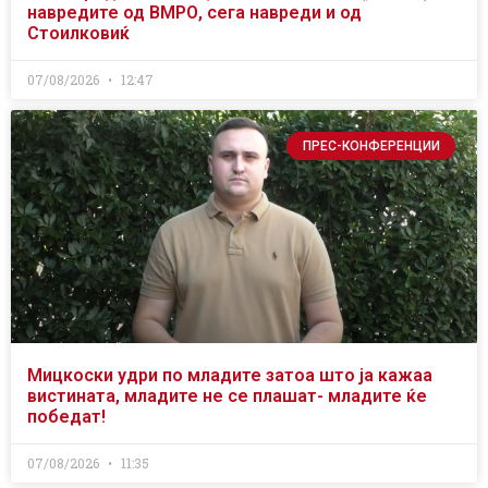
навредите од ВМРО, сега навреди и од
Стоилковиќ
07/08/2026
12:47
ПРЕС-КОНФЕРЕНЦИИ
Мицкоски удри по младите затоа што ја кажаа
вистината, младите не се плашат- младите ќе
победат!
07/08/2026
11:35