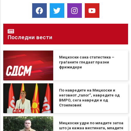
Последни вести
Мицкоски сака статистика –
граѓаните гледаат празни
фрижидери
По навредите на Мицкоски и
неговиот „талог“, навредите од
ВМРО, сега навреди и од
Стоилковиќ
Мицкоски удри по младите затоа
што ја кажаа вистината, младите