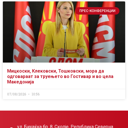
ПРЕС-КОНФЕРЕНЦИИ
Мицкоски, Клековски, Тошковски, мора да
одговараат за труењето во Гостивар и во цела
Македонија
07/08/2026
10:56
ул. Бихаќка бр. 8, Скопје, Република Северна