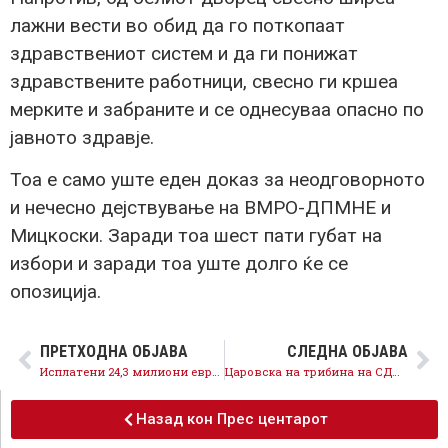
лажни вести во обид да го поткопаат
здравствениот систем и да ги понижат
здравствените работници, свесно ги кршеа
мерките и забраните и се однесуваа опасно по
јавното здравје.
Тоа е само уште еден доказ за неодговорното
и нечесно дејствување на ВМРО-ДПМНЕ и
Мицкоски. Заради тоа шест пати губат на
избори и заради тоа уште долго ќе се
опозиција.
ПРЕТХОДНА ОБЈАВА
СЛЕДНА ОБЈАВА
Исплатени 24,3 милиони евра бескаматни кредити на над 2.100 субјекти со над 16.000 вработени, продолжува поддршката за домашната економија
Царовска на трибина на СДММ: Главен столб на новата концепција на основното образование е родовата рамноправност којашто носи придобивки за сите
Назад кон Прес центарот