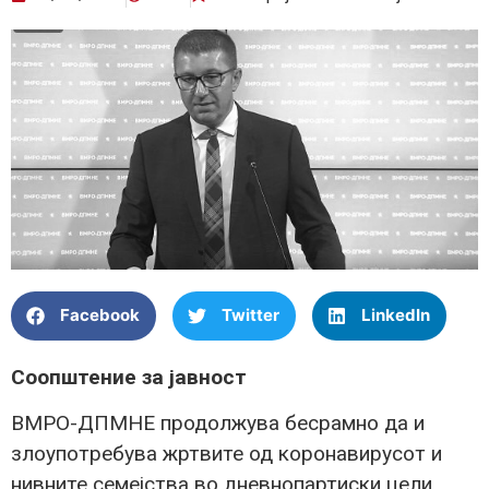
Facebook
Twitter
LinkedIn
Соопштение за јавност
ВМРО-ДПМНЕ продолжува бесрамно да и
злоупотребува жртвите од коронавирусот и
нивните семејства во дневнопартиски цели.