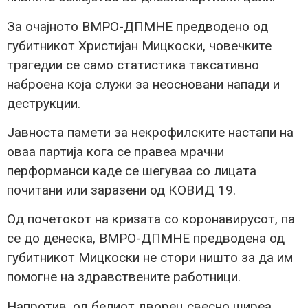
За очајното ВМРО-ДПМНЕ предводено од
губитникот Христијан Мицкоски, човечките
трагедии се само статистика таксативно
наброена која служи за неосновани напади и
деструкции.
Јавноста памети за некрофилските настапи на
оваа партија кога се правеа мрачни
перформанси каде се шегуваа со лицата
почитани или заразени од КОВИД 19.
Од почетокот на кризата со коронавирусот, па
се до денеска, ВМРО-ДПМНЕ предводена од
губитникот Мицкоски не стори ништо за да им
помогне на здравствените работници.
Напротив, од белиот дворец свесно ширеа