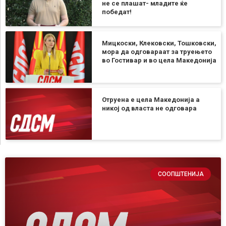
не се плашат- младите ќе
победат!
Мицкоски, Клековски, Тошковски,
мора да одговараат за труењето
во Гостивар и во цела Македонија
Отруена е цела Македонија а
никој од власта не одговара
СООПШТЕНИЈА