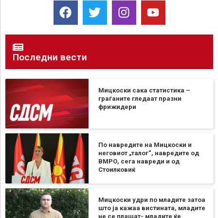
Последни вести
Мицкоски сака статистика –
граѓаните гледаат празни
фрижидери
По навредите на Мицкоски и
неговиот „талог“, навредите од
ВМРО, сега навреди и од
Стоилковиќ
Мицкоски удри по младите затоа
што ја кажаа вистината, младите
не се плашат- младите ќе