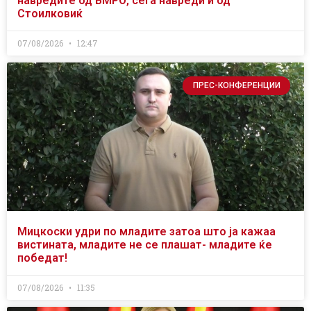
навредите од ВМРО, сега навреди и од
Стоилковиќ
07/08/2026
12:47
ПРЕС-КОНФЕРЕНЦИИ
Мицкоски удри по младите затоа што ја кажаа
вистината, младите не се плашат- младите ќе
победат!
07/08/2026
11:35