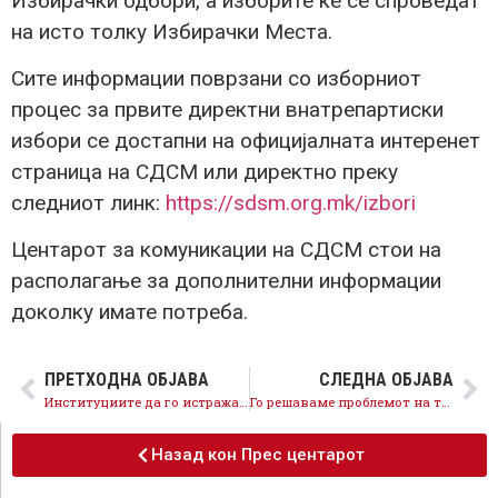
Избирачки одбори, а изборите ќе се спроведат
на исто толку Избирачки Места.
Сите информации поврзани со изборниот
процес за првите директни внатрепартиски
избори се достапни на официјалната интеренет
страница на СДСМ или директно преку
следниот линк:
https://sdsm.org.mk/izbori
Центарот за комуникации на СДСМ стои на
располагање за дополнителни информации
доколку имате потреба.
ПРЕТХОДНА ОБЈАВА
СЛЕДНА ОБЈАВА
Институциите да го истражат финансискиот скандал на ВМРО-ДПМНЕ со германскиот пратеник
Го решаваме проблемот на тутунарите, се откупува вишокот произведен тутун
Назад кон Прес центарот