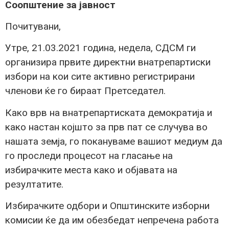
Соопштение за јавност
Почитувани,
Утре, 21.03.2021 година, недела, СДСМ ги
организира првите директни внатрепартиски
избори на кои сите активно регистрирани
членови ќе го бираат Претседател.
Како врв на внатрепартиската демократија и
како настан којшто за прв пат се случува во
нашата земја, го покануваме вашиот медиум да
го проследи процесот на гласање на
избирачките места како и објавата на
резултатите.
Избирачките одбори и Општинските изборни
комисии ќе да им обезбедат непречена работа