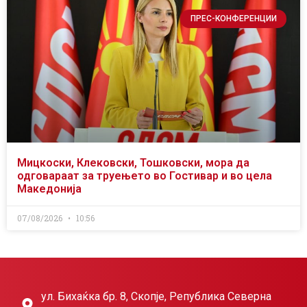
ПРЕС-КОНФЕРЕНЦИИ
Мицкоски, Клековски, Тошковски, мора да
одговараат за труењето во Гостивар и во цела
Македонија
07/08/2026
10:56
ул. Бихаќка бр. 8, Скопје, Република Северна