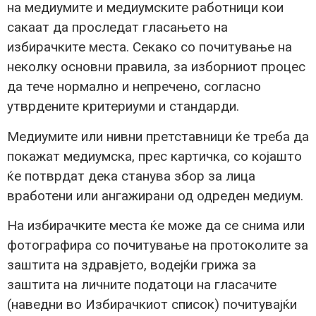
на медиумите и медиумските работници кои
сакаат да проследат гласањето на
избирачките места. Секако со почитување на
неколку основни правила, за изборниот процес
да тече нормално и непречено, согласно
утврдените критериуми и стандарди.
Медиумите или нивни претставници ќе треба да
покажат медиумска, прес картичка, со којашто
ќе потврдат дека станува збор за лица
вработени или ангажирани од одреден медиум.
На избирачките места ќе може да се снима или
фотографира со почитување на протоколите за
заштита на здравјето, водејќи грижа за
заштита на личните податоци на гласачите
(наведни во Избирачкиот список) почитувајќи