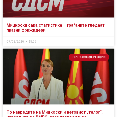
Мицкоски сака статистика – граѓаните гледаат
празни фрижидери
07/08/2026
15:55
ПРЕС-КОНФЕРЕНЦИИ
По навредите на Мицкоски и неговиот „талог“,