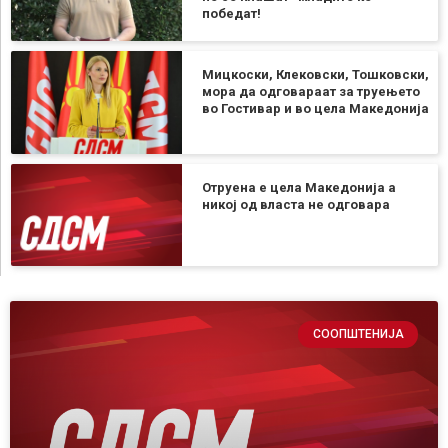
победат!
Мицкоски, Клековски, Тошковски,
мора да одговараат за труењето
во Гостивар и во цела Македонија
Отруена е цела Македонија а
никој од власта не одговара
СООПШТЕНИЈА