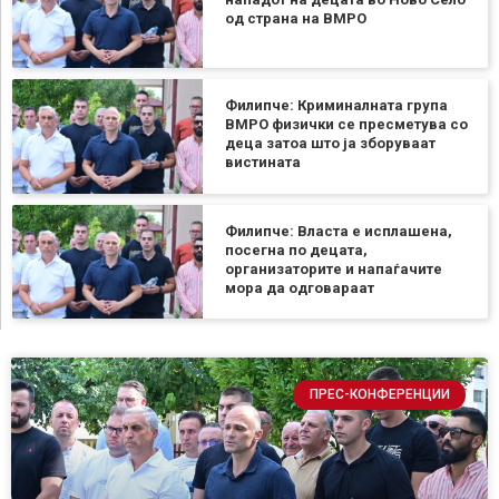
од страна на ВМРО
Филипче: Криминалната група
ВМРО физички се пресметува со
деца затоа што ја зборуваат
вистината
Филипче: Власта е исплашена,
посегна по децата,
организаторите и напаѓачите
мора да одговараат
ПРЕС-КОНФЕРЕНЦИИ