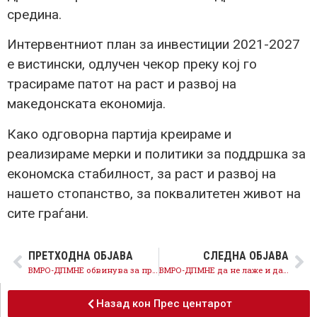
средина.
Интервентниот план за инвестиции 2021-2027
е вистински, одлучен чекор преку кој го
трасираме патот на раст и развој на
македонската економија.
Како одговорна партија креираме и
реализираме мерки и политики за поддршка за
економска стабилност, за раст и развој на
нашето стопанство, за поквалитетен живот на
сите граѓани.
ПРЕТХОДНА ОБЈАВА
СЛЕДНА ОБЈАВА
ВМРО-ДПМНЕ обвинува за проблеми во Охрид создадени од Бакрачески, тотално се изгубени во реалноста
ВМРО-ДПМНЕ да не лаже и да не бара алиби за блокадите за нов Клинички центар
Назад кон Прес центарот