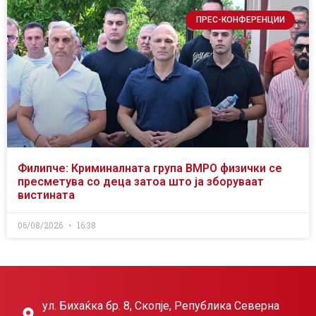
ПРЕС-КОНФЕРЕНЦИИ
Филипче: Криминалната група ВМРО физички се
пресметува со деца затоа што ја зборуваат
вистината
06/08/2026
16:38
ул. Бихаќка бр. 8, Скопје, Република Северна