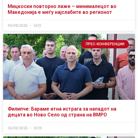
Мицкоски повторно лаже – минималецот во
Македонија е меѓу најслабите во регионот
06/08/2026
16:51
ПРЕС-КОНФЕРЕНЦИИ
Филипче: Бараме итна истрага за нападот на
децата во Ново Село од страна на ВМРО
06/08/2026
16:39