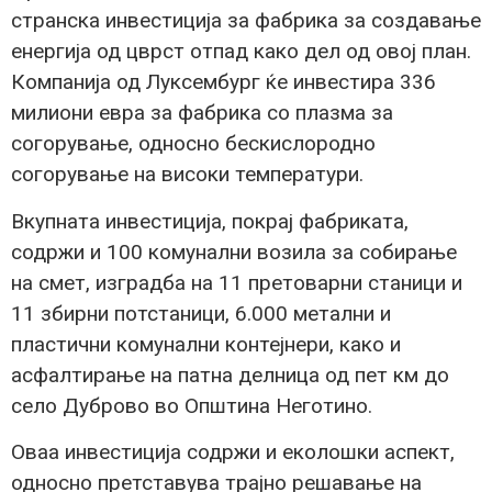
странска инвестиција за фабрика за создавање
енергија од цврст отпад како дел од овој план.
Компанија од Луксембург ќе инвестира 336
милиони евра за фабрика со плазма за
согорување, односно бескислородно
согорување на високи температури.
Вкупната инвестиција, покрај фабриката,
содржи и 100 комунални возила за собирање
на смет, изградба на 11 претоварни станици и
11 збирни потстаници, 6.000 метални и
пластични комунални контејнери, како и
асфалтирање на патна делница од пет км до
село Дуброво во Општина Неготино.
Оваа инвестиција содржи и еколошки аспект,
односно претставува трајно решавање на