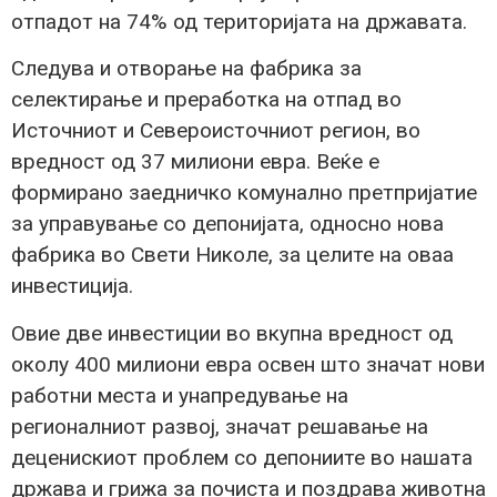
отпадот на 74% од територијата на државата.
Следува и отворање на фабрика за
селектирање и преработка на отпад во
Источниот и Североисточниот регион, во
вредност од 37 милиони евра. Веќе е
формирано заедничко комунално претпријатие
за управување со депонијата, односно нова
фабрика во Свети Николе, за целите на оваа
инвестиција.
Овие две инвестиции во вкупна вредност од
околу 400 милиони евра освен што значат нови
работни места и унапредување на
регионалниот развој, значат решавање на
деценискиот проблем со депониите во нашата
држава и грижа за почиста и поздрава животна