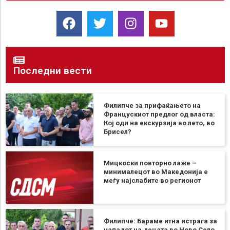
Последни вести
Филипче за прифаќањето на
Францускиот предлог од власта:
Кој оди на екскурзија во лето, во
Брисел?
Мицкоски повторно лаже –
минималецот во Македонија е
меѓу најслабите во регионот
Филипче: Бараме итна истрага за
нападот на децата во Ново Село