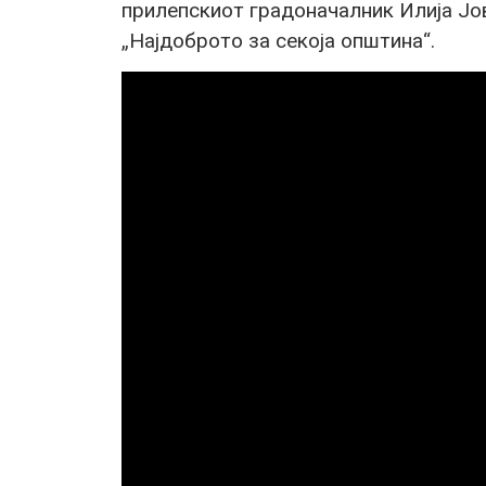
прилепскиот градоначалник Илија Јо
„Најдоброто за секоја општина“.