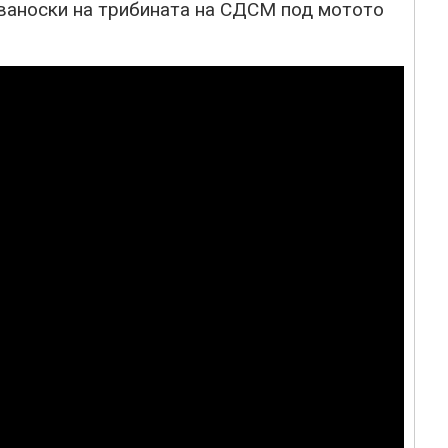
ваноски на трибината на СДСМ под мотото