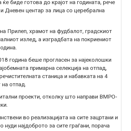
а ќе биде готова до крајот на годината, рече
 и Дневен центар за лица со церебрална
 на Прилеп, храмот на фудбалот, градскиот
алниот излед, а изградбата на покриениот
година.
018 година беше прогласен за најеколошки
ајобемната примарна селекција на отпад,
пречистителната станица и набавката на 4
 на отпад.
питални проекти, отколку што направи ВМРО-
ки.
нствени во реализацијата на сите зацртани и
о нуди најдоброто за сите граѓани, порача