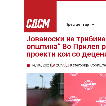
Прес центар
Јованоски на трибина
општина“ Во Прилеп 
проекти кои со децен
14/06/2021
20:55
Категорија:
Соопште