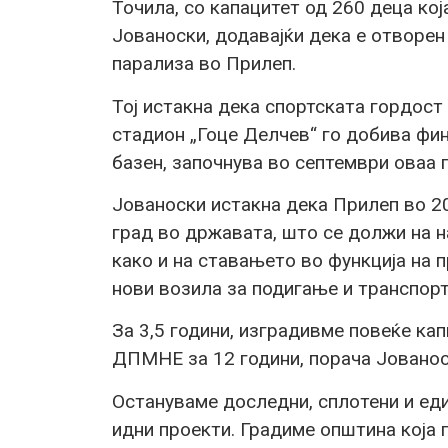
Точила, со капацитет од 260 деца кој
Јованоски, додавајќи дека е отворен
парализа во Прилеп.
Тој истакна дека спортската гордост
стадион „Гоце Делчев“ го добива фин
базен, започнува во септември оваа 
Јованоски истакна дека Прилеп во 2
град во државата, што се должи на н
како и на ставањето во функција на 
нови возила за подигање и транспорт
За 3,5 години, изградивме повеќе ка
ДПМНЕ за 12 години, порача Јованос
Остануваме доследни, сплотени и еди
идни проекти. Градиме општина која г