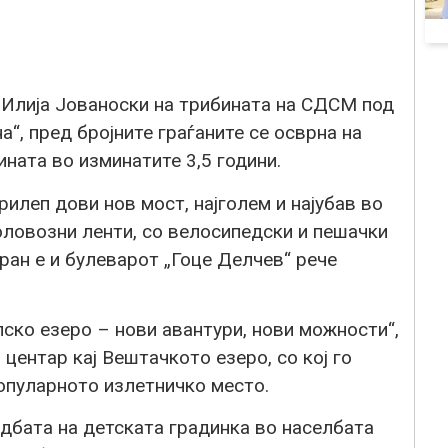
Илија Јованоски на трибината на СДСМ под
“, пред бројните граѓаните се осврна на
ната во изминатите 3,5 години.
рилеп дови нов мост, најголем и најубав во
оловозни ленти, со велосипедски и пешачки
иран е и булеварот „Гоце Делчев“ рече
пско езеро – нови авантури, нови можности“,
центар кај Вештачкото езеро, со кој го
популарното излетничко место.
дбата на детската градинка во населбата