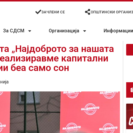
ЗАЧЛЕНИ СЕ
ОПШТИНСКИ ОРГАНИ
За СДСМ
Организација
Информации 
та „Најдоброто за нашата
реализиравме капитални
ии беа само сон
нија