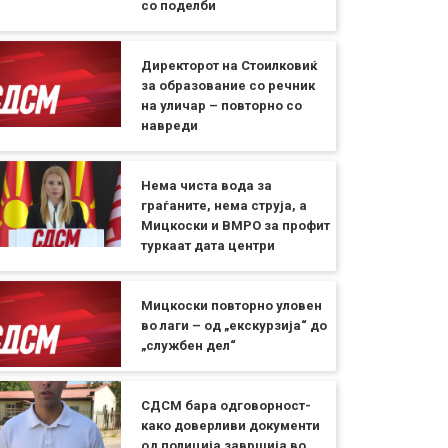
со поделби
Директорот на Стоилковиќ
за образование со речник
на уличар – повторно со
навреди
Нема чиста вода за
граѓаните, нема струја, а
Мицкоски и ВМРО за профит
туркаат дата центри
Мицкоски повторно уловен
во лаги – од „екскурзија“ до
„службен дел“
СДСМ бара одговорност-
како доверливи документи
од полиција завршија во