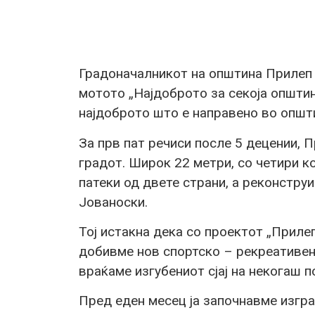
Градоначалникот на општина Прилеп 
мотото „Најдоброто за секоја општина
најдоброто што е направено во општи
За прв пат речиси после 5 децении, П
градот. Широк 22 метри, со четири к
патеки од двете страни, а реконстру
Јованоски.
Тој истакна дека со проектот „Приле
добивме нов спортско – рекреативен 
враќаме изгубениот сјај на некогаш 
Пред еден месец ја започнавме изгра