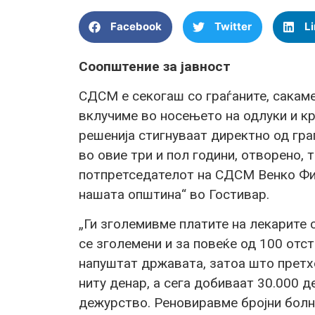
Facebook
Twitter
L
Соопштение за јавност
СДСМ е секогаш со граѓаните, сакаме
вклучиме во носењето на одлуки и кр
решенија стигнуваат директно од гра
во овие три и пол години, отворено, 
потпретседателот на СДСМ Венко Фил
нашата општина“ во Гостивар.
„Ги зголемивме платите на лекарите с
се зголемени и за повеќе од 100 отст
напуштат државата, затоа што претх
ниту денар, а сега добиваат 30.000 д
дежурство. Реновиравме бројни болни