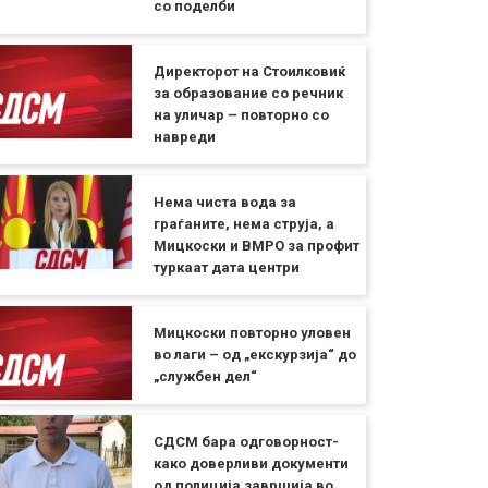
со поделби
Директорот на Стоилковиќ
за образование со речник
на уличар – повторно со
навреди
Нема чиста вода за
граѓаните, нема струја, а
Мицкоски и ВМРО за профит
туркаат дата центри
Мицкоски повторно уловен
во лаги – од „екскурзија“ до
„службен дел“
СДСМ бара одговорност-
како доверливи документи
од полиција завршија во