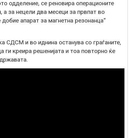
то одделение, се реновира операционите
н, а за нецели два месеци за првпат во
е добие апарат за магнетна резонанца“
а СДСМ и во иднина останува со граѓаните,
да ги креира решенијата и тоа повторно ќе
 државата.