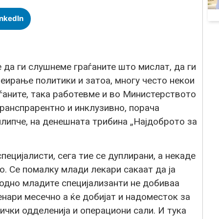
inkedIn
 да ги слушнеме граѓаните што мислат, да ги
еирање политики и затоа, многу често некои
ѓаните, така работевме и во Министерството
транспрарентно и инклузивно, порача
ипче, на денешната трибина „Најдоброто за
пецијалисти, сега тие се дуплирани, а некаде
о. Се помалку млади лекари сакаат да ја
одно младите специјализанти не добиваа
енари месечно а ќе добијат и надоместок за
чки одделенија и операциони сали. И тука