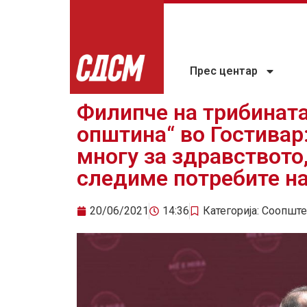
Прес центар
Филипче на трибината
општина“ во Гостивар
многу за здравството
следиме потребите на
20/06/2021
14:36
Категорија:
Соопште