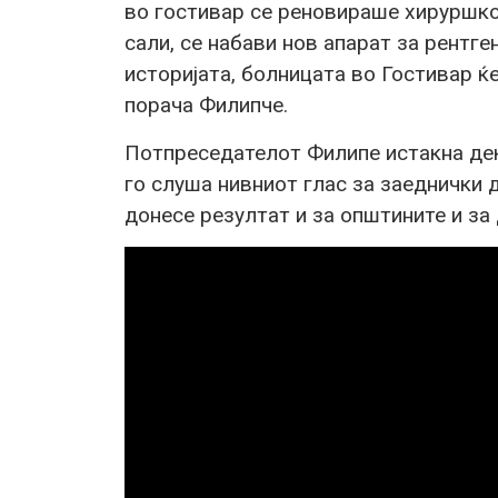
во гостивар се реновираше хируршко
сали, се набави нов апарат за рентге
историјата, болницата во Гостивар ќ
порача Филипче.
Потпреседателот Филипе истакна дек
го слуша нивниот глас за заеднички 
донесе резултат и за општините и за