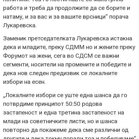
работа и треба да продолжите да се борите и
натаму, и за вас и за вашите врсници“ порача
Лукаревска.
Заменик претседателката Лукаревска истакна
дека и младите, преку СДММ но и жените преку
Форумот на жени, сега во СДСМ се важни
сегменти, носители на промените и победите и
дека нов следен предизвик се локалните
избори на есен.
„Локалните избори се уште една шанса да го
потврдиме принципот 50:50 родова
застапеност и една третина застапеност на
млади на советничките листи, но и шанса
повторно да покажеме дека сме различни од
другите и дека токму поради тоа и победуваме“