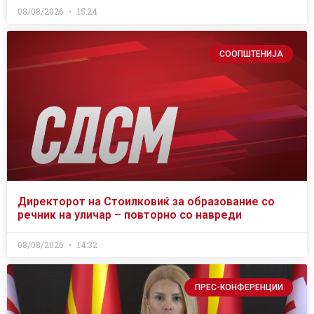
08/08/2026
15:24
СООПШТЕНИЈА
Директорот на Стоилковиќ за образование со
речник на уличар – повторно со навреди
08/08/2026
14:32
ПРЕС-КОНФЕРЕНЦИИ