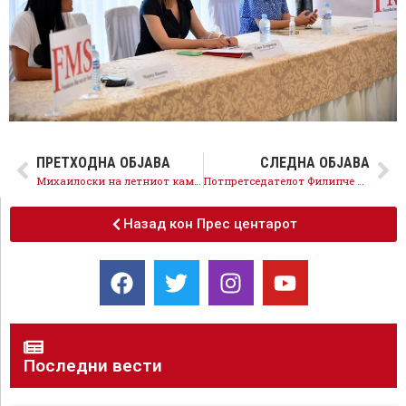
ПРЕТХОДНА ОБЈАВА
СЛЕДНА ОБЈАВА
Михаилоски на летниот камп „Трајче Нешкоски“: СДММ работи за доброто на секој млад човек, тоа го покажуваме на дело преку конкретни мерки и политики
Потпретседателот Филипче од Крива Паланка: Создаваме стабилна и сигурна иднина за нашата земја, иднина во која тука ги гледаме нашите деца
Назад кон Прес центарот
Последни вести