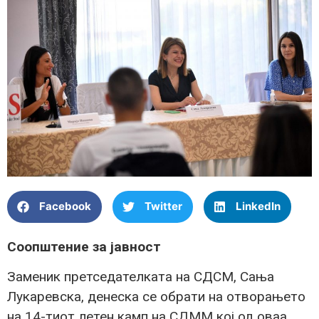
Facebook
Twitter
LinkedIn
Соопштение за јавност
Заменик претседателката на СДСМ, Сања
Лукаревска, денеска се обрати на отворањето
на 14-тиот летен камп на СДММ кој од оваа