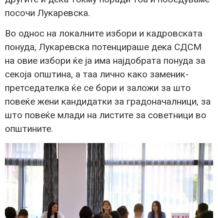
посочи Лукаревска.
Во однос на локалните избори и кадровската
понуда, Лукаревска потенцираше дека СДСМ
на овие избори ќе ја има најдобрата понуда за
секоја општина, а таа лично како заменик-
претседателка ќе се бори и заложи за што
повеќе жени кандидатки за градоначалници, за
што повеќе млади на листите за советници во
општините.