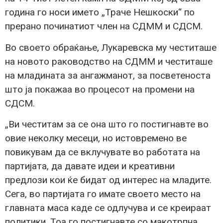
година го носи името „Траче Нешкоски“ по
прерано починатиот член на СДММ и СДСМ.
Во своето обраќање, Лукаревска му честиташе
на новото раководство на СДММ и честиташе
на младината за ангажманот, за посветеноста
што ја покажаа во процесот на промени на
СДСМ.
„Ви честитам за се она што го постигнавте во
овие неколку месеци, но истовремено ве
повикувам да се вклучувате во работата на
партијата, да давате идеи и креативни
предлози кои ќе бидат од интерес на младите.
Сега, во партијата го имате своето место на
главната маса каде се одлучува и се креираат
политики. Тоа го постигнавте со макотрпна