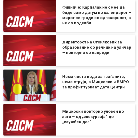
Филипче: Карпалак не смее да
биде само датум во календарот –
мирот се гради со одговорност, а
не со поделби
Директорот на Стоилковиќ за
образование со речник на уличар
– повторно со навреди
Нема чиста вода за граѓаните,
нема струја, а Мицкоски и ВМРО
за профит туркаат дата центри
Мицкоски повторно уловен во
лаги – од „екскурзија“ до
„службен дел“