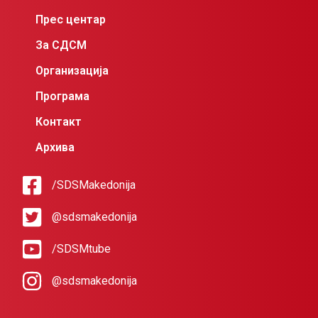
Прес центар
За СДСМ
Организација
Програма
Контакт
Архива
/SDSMakedonija
@sdsmakedonija
/SDSMtube
@sdsmakedonija