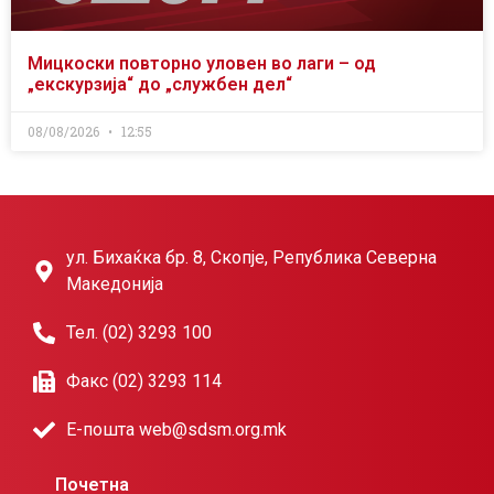
Мицкоски повторно уловен во лаги – од
„екскурзија“ до „службен дел“
08/08/2026
12:55
ул. Бихаќка бр. 8, Скопје, Република Северна
Македонија
Тел. (02) 3293 100
Факс (02) 3293 114
Е-пошта web@sdsm.org.mk
Почетна