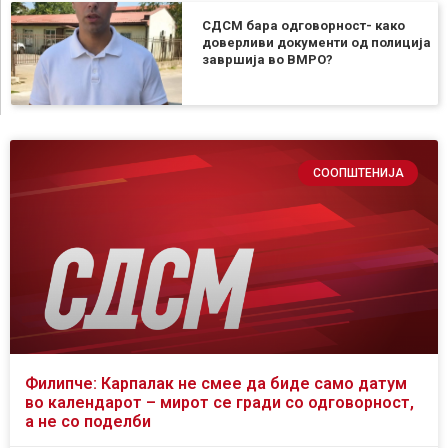
СДСМ бара одговорност- како
доверливи документи од полиција
завршија во ВМРО?
СООПШТЕНИЈА
Филипче: Карпалак не смее да биде само датум
во календарот – мирот се гради со одговорност,
а не со поделби