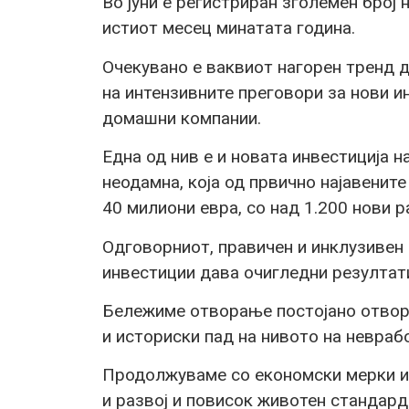
Во јуни е регистриран зголемен број
истиот месец минатата година.
Очекувано е ваквиот нагорен тренд 
на интензивните преговори за нови ин
домашни компании.
Една од нив е и новата инвестиција 
неодамна, која од првично најавените
40 милиони евра, со над 1.200 нови р
Одговорниот, правичен и инклузивен
инвестиции дава очигледни резултат
Бележиме отворање постојано отвор
и историски пад на нивото на невраб
Продолжуваме со економски мерки и
и развој и повисок животен стандард 