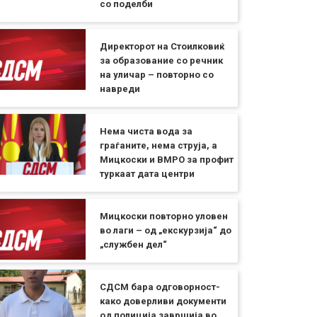
со поделби
Директорот на Стоилковиќ
за образование со речник
на уличар – повторно со
навреди
Нема чиста вода за
граѓаните, нема струја, а
Мицкоски и ВМРО за профит
туркаат дата центри
Мицкоски повторно уловен
во лаги – од „екскурзија“ до
„службен дел“
СДСМ бара одговорност-
како доверливи документи
од полиција завршија во