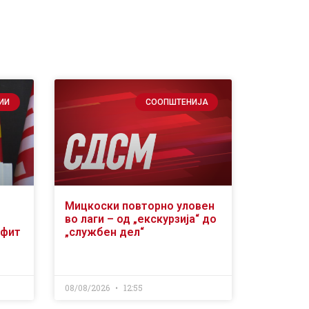
ИИ
СООПШТЕНИЈА
Мицкоски повторно уловен
во лаги – од „екскурзија“ до
офит
„службен дел“
08/08/2026
12:55