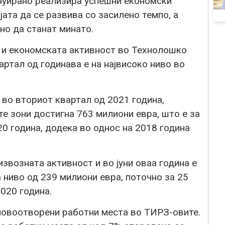
уирано реализира успешни економски
ата да се развива со засилено темпо, а
но да станат минато.
е и економската активност во Технолошко
артал од годинава е на највисоко ниво во
 во вториот квартал од 2021 година,
е зони достигна 763 милиони евра, што е за
0 година, додека во однос на 2018 година
звозната активност и во јуни оваа година е
а ниво од 239 милиони евра, поточно за 25
020 година.
новоотворени работни места во ТИРЗ-овите.