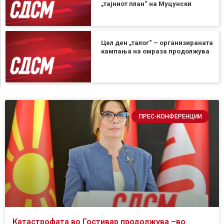
„тајниот план“ на Муцунски
Цел ден „талог“ – организираната
кампања на омраза продолжува
ПРЕС-КОНФЕРЕНЦИИ
Катастрофата во Гостивар продолжува –во