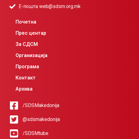
Е-пошта web@sdsm.org.mk
Почетна
Прес центар
За СДСМ
Организација
Програма
Контакт
Архива
/SDSMakedonija
@sdsmakedonija
/SDSMtube