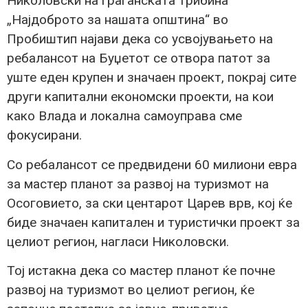
Николовски на граѓанската трибина
„Најдоброто за нашата општина“ во
Пробиштип најави дека со усвојувањето на
ребалансот на Буџетот се отвора патот за
уште еден крупен и значаен проект, покрај сите
други капитални економски проекти, на кои
како Влада и локална самоуправа сме
фокусирани.
Со ребалансот се предвидени 60 милиони евра
за мастер планот за развој на туризмот на
Осоговието, за ски центарот Царев врв, кој ќе
биде значаен капитален и туристички проект за
целиот регион, нагласи Николовски.
Тој истакна дека со мастер планот ќе почне
развој на туризмот во целиот регион, ќе