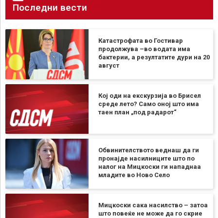
Последни вести
Катастрофата во Гостивар
продолжува –во водата има
бактерии, а резултатите дури на 20
август
Кој оди на екскурзија во Брисел
среде лето? Само оној што има
таен план „под радарот“
Обвинителството веднаш да ги
пронајде насилниците што по
налог на Мицкоски ги нападнаа
младите во Ново Село
Мицкоски сака насилство – затоа
што повеќе не може да го скрие