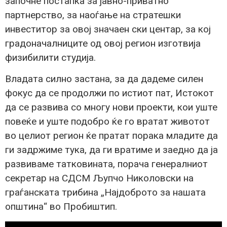
започне постапка за јавно-приватно
партнерство, за наоѓање на стратешки
инвеститор за овој значаен ски центар, за кој
градоначалниците од овој регион изготвија
физибилити студија.
Владата силно застана, за да дадеме силен
фокус да се продолжи по истиот пат, Истокот
да се развива со многу нови проекти, кои уште
повеќе и уште подобро ќе го вратат животот
во целиот регион ќе пратат порака младите да
ги задржиме тука, да ги вратиме и заедно да ја
развиваме татковината, порача генералниот
секретар на СДСМ Љупчо Николовски на
граѓанската трибина „Најдоброто за нашата
општина“ во Пробиштип.