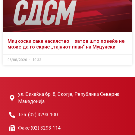
Мицкоски сака насилство – затоа што повеќе не
може да го скрие „тајниот план“ на Муцунски
06/08/2026
10:33
ул. Бихаќка бр. 8, Скопје, Република Северна
Македонија
Тел. (02) 3293 100
Факс (02) 3293 114