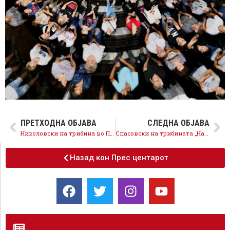
ПРЕТХОДНА ОБЈАВА
СЛЕДНА ОБЈАВА
Николовски на трибина во Пробиштип: И анкетите потврдуваат, „Најдоброто“ е во СДСМ
Спасовски на трибината „Најдоброто за нашата општина“: Ќе ги отвориме преговорите за членство на ЕУ и ќе станеме дел од Унијата како Македонци, кои говорат македонски јазик
Назад кон Прес центарот